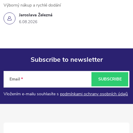
Výborný nákup a rychlé dodání
Jaroslava Železná
6.08.2026
Subscribe to newsletter
F
Email
SUBSCRIBE
o
Vložením e-mailu souhlasíte s
podmínkami ochrany osobních údajů
o
t
e