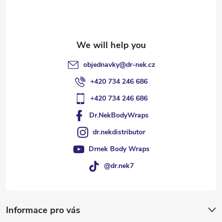
r
objednavky
@
dr-nek.cz
+420 734 246 686
+420 734 246 686
Dr.NekBodyWraps
dr.nekdistributor
Drnek Body Wraps
@dr.nek7
Informace pro vás