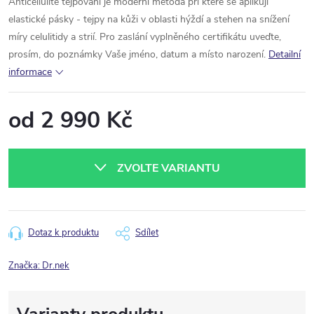
Anticellulite tejpování je moderní metoda při které se aplikují
elastické pásky - tejpy na kůži v oblasti hýždí a stehen na snížení
míry celulitidy a strií.
Pro zaslání vyplněného certifikátu uveďte,
prosím, do poznámky Vaše jméno, datum a místo narození.
Detailní
informace
od
2 990 Kč
Měrná
cena:
ZVOLTE VARIANTU
Dotaz k produktu
Sdílet
Značka:
Dr.nek