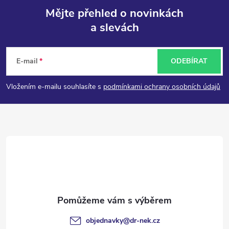
Mějte přehled o novinkách
a slevách
Z
á
E-mail
ODEBÍRAT
p
Vložením e-mailu souhlasíte s
podmínkami ochrany osobních údajů
a
t
í
objednavky
@
dr-nek.cz