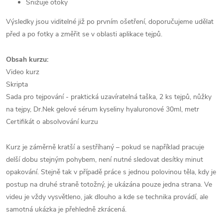
Snižuje otoky
Výsledky jsou viditelné již po prvním ošetření, doporučujeme udělat
před a po fotky a změřit se v oblasti aplikace tejpů.
Obsah kurzu:
Video kurz
Skripta
Sada pro tejpování - praktická uzavíratelná taška, 2 ks tejpů, nůžky
na tejpy, Dr.Nek gelové sérum kyseliny hyaluronové 30ml, metr
Certifikát o absolvování kurzu
Kurz je záměrně kratší a sestříhaný – pokud se například pracuje
delší dobu stejným pohybem, není nutné sledovat desítky minut
opakování. Stejně tak v případě práce s jednou polovinou těla, kdy je
postup na druhé straně totožný, je ukázána pouze jedna strana. Ve
videu je vždy vysvětleno, jak dlouho a kde se technika provádí, ale
samotná ukázka je přehledně zkrácená.