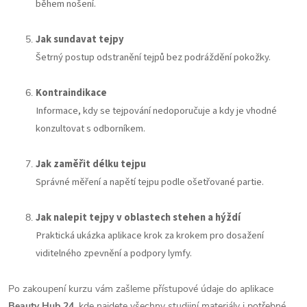
během nošení.
Jak sundavat tejpy
Šetrný postup odstranění tejpů bez podráždění pokožky.
Kontraindikace
Informace, kdy se tejpování nedoporučuje a kdy je vhodné
konzultovat s odborníkem.
Jak zaměřit délku tejpu
Správné měření a napětí tejpu podle ošetřované partie.
Jak nalepit tejpy v oblastech stehen a hýždí
Praktická ukázka aplikace krok za krokem pro dosažení
viditelného zpevnění a podpory lymfy.
Po zakoupení kurzu vám zašleme přístupové údaje do aplikace
Beauty Hub 24
, kde najdete všechny studijní materiály i potřebné