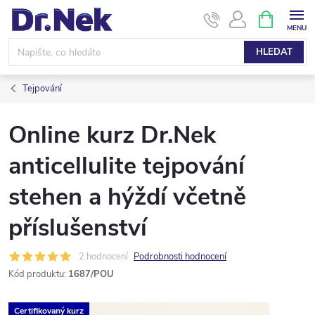
Přejít
NÁKUPNÍ
KOŠÍK
na
obsah
HLEDAT
Tejpování
Online kurz Dr.Nek
anticellulite tejpování
stehen a hýždí včetně
příslušenství
2 hodnocení
Podrobnosti hodnocení
Kód produktu:
1687/POU
Certifikovaný kurz