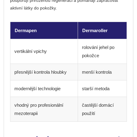
podporují přirozenou regeneraci a pomáhají zapracovat
aktivní látky do pokožky.
Dermapen
Dermaroller
rolování jehel po
vertikální vpichy
pokožce
přesnější kontrola hloubky
menší kontrola
modernější technologie
starší metoda
vhodný pro profesionální
častější domácí
mezoterapii
použití