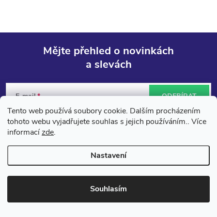
Mějte přehled o novinkách
a slevách
Z
á
E-mail
ODEBÍRAT
Tento web používá soubory cookie. Dalším procházením
p
Vložením e-mailu souhlasíte s
podmínkami ochrany osobních údajů
tohoto webu vyjadřujete souhlas s jejich používáním.. Více
informací
zde
.
a
Nastavení
t
í
Souhlasím