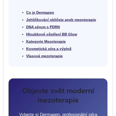
Co je Dermapen
Jehličkování obličeje aneb mezoterapie
DNA sérum s PDRN
Hloubkové ošetření BB Glow
Kategorie Mezoterapie
Kosmetická séra a výplně
Vlasová mezoterapie
Objevte svět moderní
mezoterapie
Vyberte si Dermapen, profesionální séra