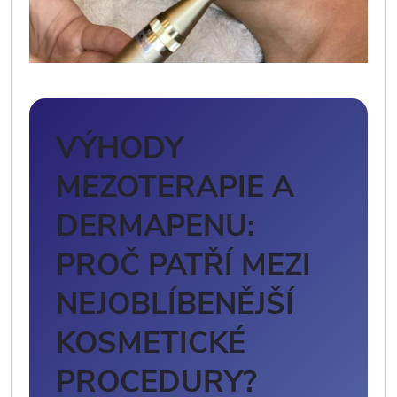
VÝHODY
MEZOTERAPIE A
DERMAPENU:
PROČ PATŘÍ MEZI
NEJOBLÍBENĚJŠÍ
KOSMETICKÉ
PROCEDURY?