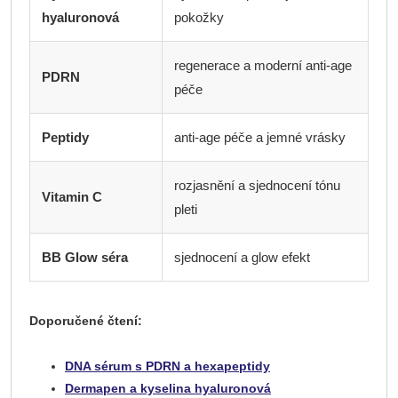
hyaluronová
pokožky
regenerace a moderní anti-age
PDRN
péče
Peptidy
anti-age péče a jemné vrásky
rozjasnění a sjednocení tónu
Vitamin C
pleti
BB Glow séra
sjednocení a glow efekt
Doporučené čtení:
DNA sérum s PDRN a hexapeptidy
Dermapen a kyselina hyaluronová