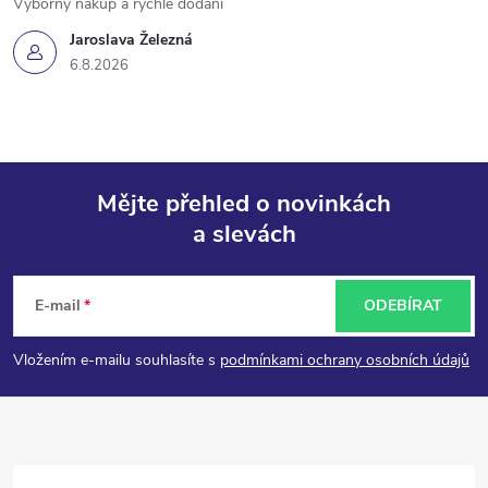
Výborný nákup a rychlé dodání
Jaroslava Železná
6.8.2026
Mějte přehled o novinkách
a slevách
Z
á
E-mail
ODEBÍRAT
p
Vložením e-mailu souhlasíte s
podmínkami ochrany osobních údajů
a
t