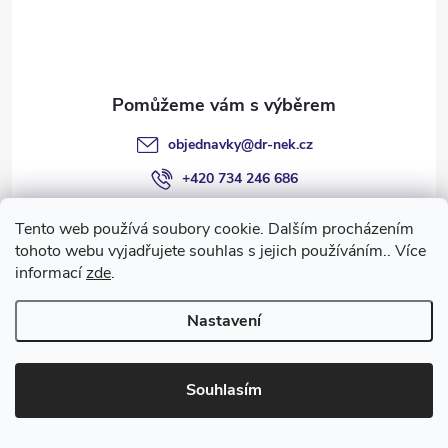
í
objednavky
@
dr-nek.cz
+420 734 246 686
+420 734 246 686
Tento web používá soubory cookie. Dalším procházením
Dr.NekBodyWraps
tohoto webu vyjadřujete souhlas s jejich používáním.. Více
informací
zde
.
dr.nek_salonph4
Drnek Body Wraps
Nastavení
@dr.nek7
Souhlasím
Informace pro vás