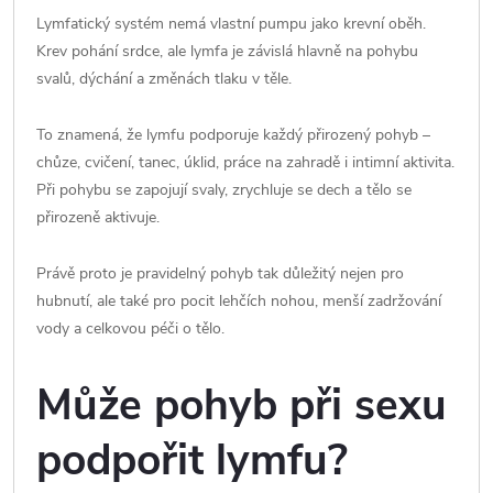
Lymfatický systém nemá vlastní pumpu jako krevní oběh.
Krev pohání srdce, ale lymfa je závislá hlavně na pohybu
svalů, dýchání a změnách tlaku v těle.
To znamená, že lymfu podporuje každý přirozený pohyb –
chůze, cvičení, tanec, úklid, práce na zahradě i intimní aktivita.
Při pohybu se zapojují svaly, zrychluje se dech a tělo se
přirozeně aktivuje.
Právě proto je pravidelný pohyb tak důležitý nejen pro
hubnutí, ale také pro pocit lehčích nohou, menší zadržování
vody a celkovou péči o tělo.
Může pohyb při sexu
podpořit lymfu?