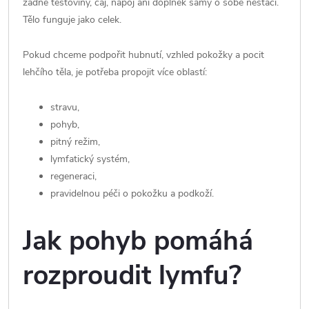
žádné těstoviny, čaj, nápoj ani doplněk samy o sobě nestačí.
Tělo funguje jako celek.
Pokud chceme podpořit hubnutí, vzhled pokožky a pocit
lehčího těla, je potřeba propojit více oblastí:
stravu,
pohyb,
pitný režim,
lymfatický systém,
regeneraci,
pravidelnou péči o pokožku a podkoží.
Jak pohyb pomáhá
rozproudit lymfu?