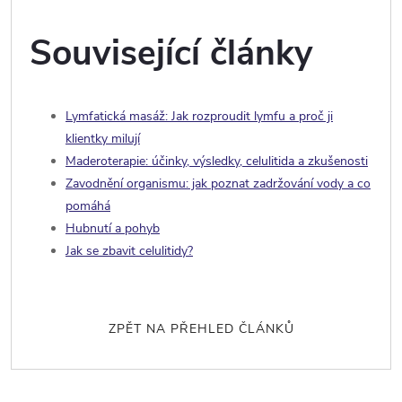
Související články
Lymfatická masáž: Jak rozproudit lymfu a proč ji
klientky milují
Maderoterapie: účinky, výsledky, celulitida a zkušenosti
Zavodnění organismu: jak poznat zadržování vody a co
pomáhá
Hubnutí a pohyb
Jak se zbavit celulitidy?
ZPĚT NA PŘEHLED ČLÁNKŮ