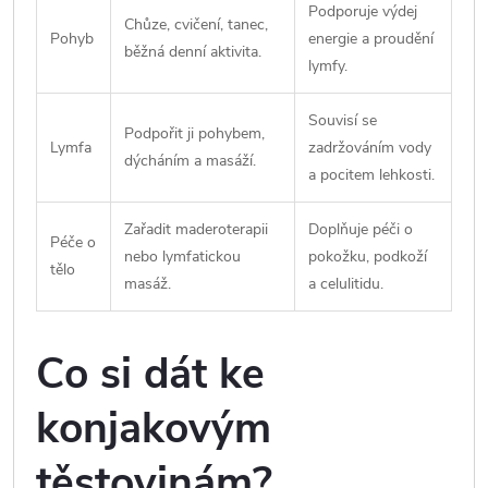
Podporuje výdej
Chůze, cvičení, tanec,
Pohyb
energie a proudění
běžná denní aktivita.
lymfy.
Souvisí se
Podpořit ji pohybem,
Lymfa
zadržováním vody
dýcháním a masáží.
a pocitem lehkosti.
Zařadit maderoterapii
Doplňuje péči o
Péče o
nebo lymfatickou
pokožku, podkoží
tělo
masáž.
a celulitidu.
Co si dát ke
konjakovým
těstovinám?