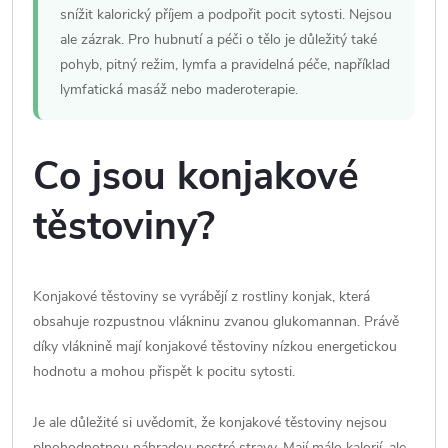
snížit kalorický příjem a podpořit pocit sytosti. Nejsou
ale zázrak. Pro hubnutí a péči o tělo je důležitý také
pohyb, pitný režim, lymfa a pravidelná péče, například
lymfatická masáž nebo maderoterapie.
Co jsou konjakové
těstoviny?
Konjakové těstoviny se vyrábějí z rostliny konjak, která
obsahuje rozpustnou vlákninu zvanou glukomannan. Právě
díky vláknině mají konjakové těstoviny nízkou energetickou
hodnotu a mohou přispět k pocitu sytosti.
Je ale důležité si uvědomit, že konjakové těstoviny nejsou
plnohodnotnou náhradou pestré stravy. Mají málo kalorií, ale