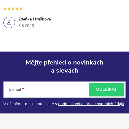
Zdeňka Hrušková
3.8.2026
Mějte přehled o novinkách
a slevách
Z
á
E-mail
ODEBÍRAT
p
Vložením e-mailu souhlasíte s
podmínkami ochrany osobních údajů
a