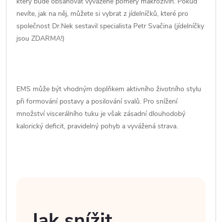
který bude obsahovat vyvážené poměry makroživin. Pokud
nevíte, jak na něj, můžete si vybrat z jídelníčků, které pro
společnost Dr.Nek sestavil specialista Petr Svačina (jídelníčky
jsou ZDARMA!)
EMS může být vhodným doplňkem aktivního životního stylu
při formování postavy a posilování svalů. Pro snížení
množství viscerálního tuku je však zásadní dlouhodobý
kalorický deficit, pravidelný pohyb a vyvážená strava.
Jak snížit