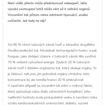
Není vidět, přesto může představovat nebezpečí. Jeho
vysoké zastoupení totiž může vést až k selhání orgánů.
Viscerální tuk přitom nelze odstranit liposukcí, anebo
cvičením. Jak tedy ne něj?
Asi 80 % všech tukových zásob tvoří u zdravého dospělého
člověka podkožní tuk. Má jednak termoregulační funkci, a pak
funguje i jako dobíjecí stanice, z tukových zásob tělo využívá
70 % veškeré vytvořené energie. Zbylých 20 % tukových
zásob tvoří v lidském organizmu tuk, který obaluje orgány. To
je žádoucí, neb jsou jím jednotlivé orgány chráněny. Jeho
koncentrace by ale neměla hranici 20 % překračovat.
V opačném případě se viscerální tuk mění v rizikový faktor,
který způsobuje celou škálu zdravotních komplikací. Jeho
nadlimitní hodnoty zcela prokazatelně vedou k navýšení rizika
vzniku kardiovaskulárních onemocnění, diabetu, vysoké