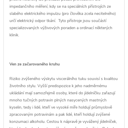
impedančního měření, kdy se na speciálních přístrojích ze
slabého elektrického impulzu (pro člověka zcela necitelného)
určí elektrický odpor tkání. Tyto přístroje jsou součástí
specializovaných výživových poraden a ordinací některých
klinik.
Ven ze začarovaného kruhu
Riziko zvýšeného výskytu viscerálního tuku souvisí s kvalitou
životního stylu. Vyšší predispozice k jeho nadměrnému
ukládání mají samozřejmě osoby, které do jídelníčku zařazují
mnoho tučných potravin plných nasycených mastných
kyselin, tedy i lidé, kteří ve vysoké míře holdují průmyslově
zpracovaným potravinám a pak lidé, kteří holdují zvýšené
konzumaci alkoholu. Cestou k nápravě je vyvážený jídelníček,