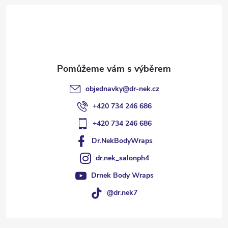
t
í
objednavky
@
dr-nek.cz
+420 734 246 686
+420 734 246 686
Dr.NekBodyWraps
dr.nek_salonph4
Drnek Body Wraps
@dr.nek7