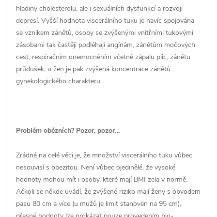
hladiny cholesterolu, ale i sexuálních dysfunkcí a rozvoji
depresí. Vyšší hodnota viscerálního tuku je navíc spojována
se vznikem zánětů, osoby se zvýšenými vnitřními tukovými
zásobami tak častěji podléhají angínám, zánětům močových
cest, respiračním onemocněním včetně zápalu plic, zánětu
průdušek, u žen je pak zvýšená koncentrace zánětů
gynekologického charakteru.
Problém obézních? Pozor, pozor…
Zrádné na celé věci je, že množství viscerálního tuku vůbec
nesouvisí s obezitou. Není vůbec ojedinělé, že vysoké
hodnoty mohou mít i osoby, které mají BMI zela v normě.
Ačkoli se někde uvádí, že zvýšené riziko mají ženy s obvodem
pasu 80 cm a více (u mužů je limit stanoven na 95 cm),
přesné hodnoty lze prokázat pouze provedením bio-