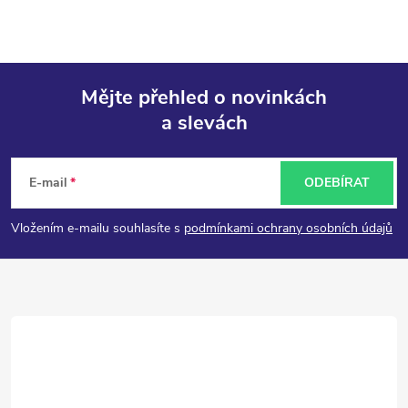
Mějte přehled o novinkách
a slevách
Z
á
E-mail
ODEBÍRAT
p
Vložením e-mailu souhlasíte s
podmínkami ochrany osobních údajů
a
t
í