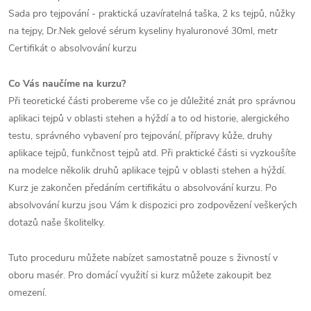
Sada pro tejpování - praktická uzavíratelná taška, 2 ks tejpů, nůžky
na tejpy, Dr.Nek gelové sérum kyseliny hyaluronové 30ml, metr
Certifikát o absolvování kurzu
Co Vás naučíme na kurzu?
Při teoretické části probereme vše co je důležité znát pro správnou
aplikaci tejpů v oblasti stehen a hýždí a to od historie, alergického
testu, správného vybavení pro tejpování, přípravy kůže, druhy
aplikace tejpů, funkčnost tejpů atd. Při praktické části si vyzkoušíte
na modelce několik druhů aplikace tejpů v oblasti stehen a hýždí.
Kurz je zakončen předáním certifikátu o absolvování kurzu. Po
absolvování kurzu jsou Vám k dispozici pro zodpovězení veškerých
dotazů naše školitelky.
Tuto proceduru můžete nabízet samostatně pouze s živností v
oboru masér. Pro domácí využití si kurz můžete zakoupit bez
omezení.