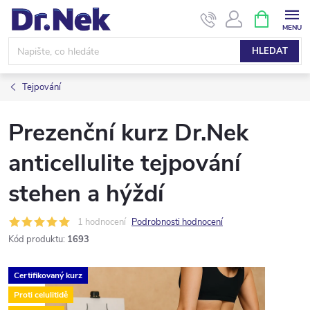
Přejít
NÁKUPNÍ
KOŠÍK
na
obsah
HLEDAT
Tejpování
Prezenční kurz Dr.Nek
anticellulite tejpování
stehen a hýždí
1 hodnocení
Podrobnosti hodnocení
Kód produktu:
1693
Certifikovaný kurz
Proti celulitidě