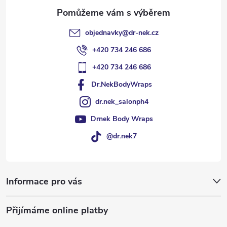
objednavky
@
dr-nek.cz
+420 734 246 686
+420 734 246 686
Dr.NekBodyWraps
dr.nek_salonph4
Drnek Body Wraps
@dr.nek7
Informace pro vás
Přijímáme online platby