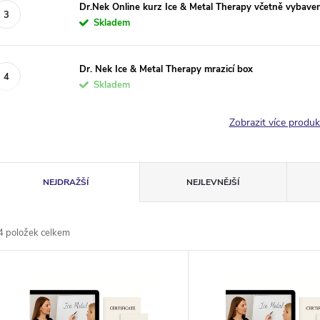
Dr.Nek Online kurz Ice & Metal Therapy včetně vybavení
Skladem
Dr. Nek Ice & Metal Therapy mrazicí box
Skladem
Zobrazit více produ
Ř
NEJDRAŽŠÍ
NEJLEVNĚJŠÍ
a
4
položek celkem
z
V
e
ý