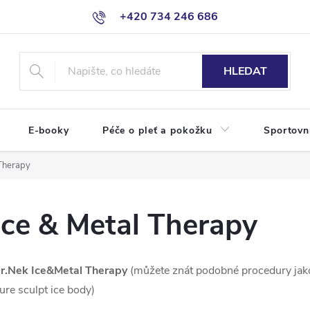
+420 734 246 686
HLEDAT
E-booky
Péče o pleť a pokožku
Sportovn
 Therapy
Ice & Metal Therapy
r.Nek Ice&Metal Therapy
(můžete znát podobné procedury jako j
ure sculpt ice body)