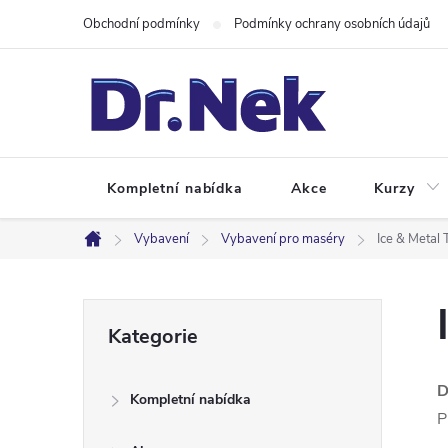
Přejít
Obchodní podmínky
Podmínky ochrany osobních údajů
na
obsah
Kompletní nabídka
Akce
Kurzy
Vybavení
Vybavení pro maséry
Ice & Metal
Domů
P
Přeskočit
Kategorie
kategorie
o
D
Kompletní nabídka
s
P