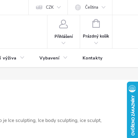
CZK
Čeština
NÁKUPNÍ
KOŠÍK
Prázdný košík
Přihlášení
í výživa
Vybavení
Kontakty
Blog
e Ice sculpting, Ice body sculpting, ice sculpt,