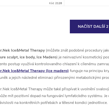
lymfatického systému. Je navržen
"škrabka" po odbourání 
Kód:
2128
tak, aby působil na odolný tuk a
tkáně. Ideální k podpoře 
celulitidu a...
techniky.
O
NAČÍST DALŠÍ 
v
r.Nek Ice&Metal Therapy
(můžete znát podobné procedury jak
á
ure sculpt,
ice body, Ice Madero
) je neinvazivní kosmetický pos
d
ento postup využívá kontrolovaného chlazení k cílenému zamra
a
r.Nek Ice&Metal Therapy (Ice madero)
funguje na principu kry
uněk a jejich následné eliminaci přirozenými metabolickými proc
c
r.Nek Ice&Metal Therapy může také přispívat k uvolnění svalový
ůže mít pozitivní dopad na fungování lymfatického systému. Je d
p
ávislosti na konkrétních potřebách a tělesné kondici jednotlivce.