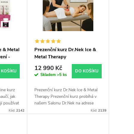
e & Metal
Prezenční kurz Dr.Nek Ice &
ení -
Metal Therapy
12 990 Kč
 KOŠÍKU
DO KOŠÍKU
Skladem
>5 ks
ine kurz
Prezenční kurz Dr.Nek Ice & Metal
aučí, jak
Therapy Prezenční kurz probíhá v
ji používat
našem Salonu Dr.Nek na adrese
ální směs
Kloboučnická 1442/4, Praha 4 nebo
Kód:
2142
Kód:
2139
v Bratislavě. Naučíme vás moderní...