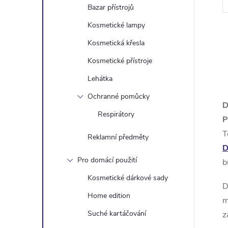
Bazar přístrojů
Kosmetické lampy
Kosmetická křesla
Kosmetické přístroje
Lehátka
l
Ochranné pomůcky
D
Respirátory
P
T
Reklamní předměty
D
Pro domácí použití
b
Kosmetické dárkové sady
D
í
Home edition
m
Suché kartáčování
z