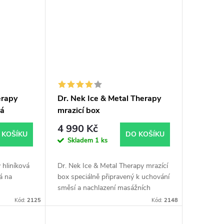
erapy
Dr. Nek Ice & Metal Therapy
vá
mrazicí box
4 990 Kč
 KOŠÍKU
DO KOŠÍKU
Skladem
1 ks
 hliníková
Dr. Nek Ice & Metal Therapy mrazící
á na
box speciálně připravený k uchování
směsí a nachlazení masážních
nástrojů.
Kód:
2125
Kód:
2148