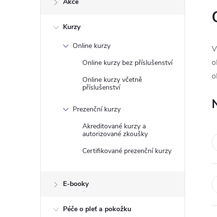
Akce
t
Kurzy
r
Online kurzy
V
a
o
Online kurzy bez příslušenství
o
n
Online kurzy včetně
příslušenství
n
Prezenční kurzy
í
Akreditované kurzy a
autorizované zkoušky
p
Certifikované prezenční kurzy
a
E-booky
n
Péče o pleť a pokožku