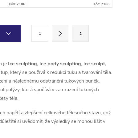
tukové
napomáhá ke zpevnění pokožky.
Kód:
2106
Kód:
2108
lymfatické
S
2
1
2
t
r
á
o je
Ice sculpting
,
Ice body sculpting
,
ice sculpt
,
n
tup, který se používá k redukci tuku a tvarování těla.
k
zení a následnému odstranění tukových buněk.
o
olipolýzy, která spočívá v zamrazení tukových
v
esy těla.
á
ch napětí a zlepšení celkového tělesného stavu, což
n
ůležité si uvědomit, že výsledky se mohou lišit v
í