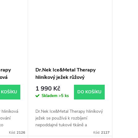
erapy
Dr.Nek Ice&Metal Therapy
žová
hliníkový ježek růžový
1 990 Kč
 KOŠÍKU
DO KOŠÍKU
Skladem
>5 ks
 hliníková
Dr.Nek Ice&Metal Therapy hliníkový
rování
ježek se používá k rozbíjení
ko
nepoddajné tukové tkáně a
tukové
napomáhá ke zpevnění pokožky.
Kód:
2126
Kód:
2127