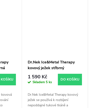
lymfatické
erapy
Dr.Nek Ice&Metal Therapy
rná
kovový ježek střbrný
1 590 Kč
 KOŠÍKU
DO KOŠÍKU
Skladem
5 ks
y kovová
Dr.Nek Ice&Metal Therapy kovový
rování
ježek se používá k rozbíjení
ko
nepoddajné tukové tkáně a