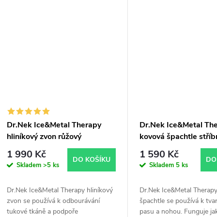
tkáně. Ideální k podpoře 
techniky.
Dr.Nek Ice&Metal Therapy
Dr.Nek Ice&Metal Th
hliníkový zvon růžový
kovová špachtle stříb
1 990 Kč
1 590 Kč
DO KOŠÍKU
DO
Skladem
>5 ks
Skladem
5 ks
Dr.Nek Ice&Metal Therapy hliníkový
Dr.Nek Ice&Metal Therap
zvon se používá k odbourávání
špachtle se používá k tva
tukové tkáně a podpoře
pasu a nohou. Funguje ja