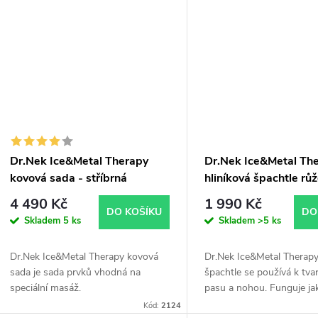
Dr.Nek Ice&Metal Therapy
Dr.Nek Ice&Metal Th
kovová sada - stříbrná
hliníková špachtle rů
4 490 Kč
1 990 Kč
DO KOŠÍKU
DO
Skladem
5 ks
Skladem
>5 ks
Dr.Nek Ice&Metal Therapy kovová
Dr.Nek Ice&Metal Therapy
sada je sada prvků vhodná na
špachtle se používá k tva
speciální masáž.
pasu a nohou. Funguje ja
"škrabka" po odbourání 
Kód:
2124