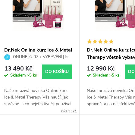
n
p
p
s
r
p
Dr.Nek Online kurz Ice & Metal
Dr.Nek Online kurz Ic
o
Therapy včetně vybavení -
Therapy včetně vybav
ONLINE KURZ + VYBAVENÍ | Ice
r
tištěná varianta
& Metal Therapy | Tištěná varianta
online varianta
13 490 Kč
12 990 Kč
d
DO KOŠÍKU
DO
Skladem
>5 ks
Skladem
>5 ks
o
u
Naše mrazivá novinka Online kurz
Naše mrazivá novinka Onl
d
Ice & Metal Therapy Vás naučí, jak
Ice & Metal Therapy Vás n
k
správně a co nejefektivněji používat
správně a co nejefektivně
u
nástroje a aplikovat speciální směs
nástroje a aplikovat speci
Kód:
3521
t
na celé tělo. Pro...
na celé tělo. Pro...
k