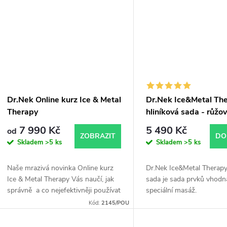
ů
t
ů
Dr.Nek Online kurz Ice & Metal
Dr.Nek Ice&Metal Th
Therapy
hliníková sada - růžo
7 990 Kč
5 490 Kč
od
ZOBRAZIT
DO
Skladem
>5 ks
Skladem
>5 ks
Naše mrazivá novinka Online kurz
Dr.Nek Ice&Metal Therapy
Ice & Metal Therapy Vás naučí, jak
sada je sada prvků vhodn
správně a co nejefektivněji používat
speciální masáž.
nástroje a aplikovat speciální směs
Kód:
2145/POU
na celé tělo. Pro...