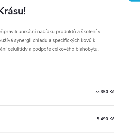
Krásu!
řipravili unikátní nabídku produktů a školení v
yužívá synergii chladu a specifických kovů k
ání celulitidy a podpoře celkového blahobytu.
350 Kč
od
5 490 Kč