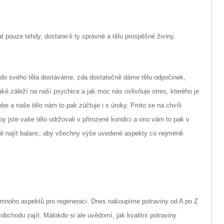
 pouze tehdy, dostane-li ty správné a tělu prospěšné živiny.
y do svého těla dostáváme,
zda dostatečně dáme tělu odpočinek,
aké záleží na naší psychice a jak moc nás ovlivňuje stres, kterého je
a naše tělo nám to pak zúčtuje i s úroky. Proto se na chvíli
by jste vaše tělo udržovali v přirozené kondici a ono vám to pak v
otě najít balanc, aby všechny výše uvedené aspekty co nejméně
e mnoho aspektů pro regeneraci. Dnes nakoupíme potraviny od A po Z
obchodu zajít. Málokdo si ale uvědomí, jak kvalitní potraviny