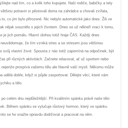
lejte nad tím, co a kolik toho kupujete. Naši rodiče, babičky a tety
většinu potravin si pěstovali doma na zahrádce a chovali zvířata,
a to, co jim bylo přirozené. Nic nebylo automatické jako dnes. Žili ve
 tak nějak souznělo s jejich životem. Dnes se už někteří vrací k tomu,
le je jich pomálu. Hlavní úlohou totiž hraje ČAS. Každý dnes
si neuvědomuje, že tím vzniká stres a se stresem jsou většinou
ro svůj vlastní život. Spousta z nás totiž zapomíná na odpočinek, být
 čas při různých aktivitách. Začnete relaxovat, ať už sportem nebo
erá nejenže prospívá vašemu tělu ale hlavně vaší mysli. Někomu může
udělá dobře, když si půjde zasportovat. Dělejte věci, které vám
ychiku a tělo.
 po celém dnu nejdůležitější. Při kvalitním spánku právě naše tělo
zek. Během spánku se vylučuje růstový hormon, který ve spánku
Proto se ho snažte opravdu dodržovat a pracovat na něm.