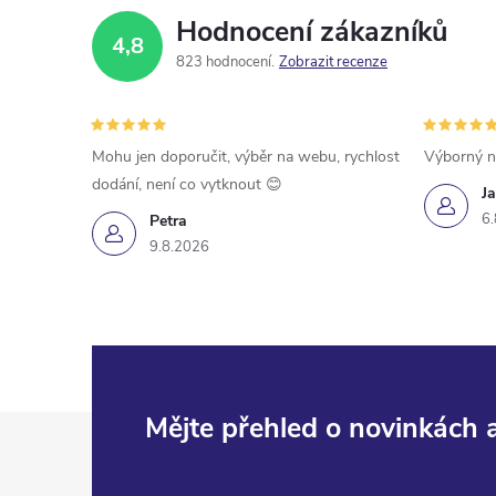
Hodnocení zákazníků
4,8
823 hodnocení
Zobrazit recenze
Mohu jen doporučit, výběr na webu, rychlost
Výborný n
dodání, není co vytknout 😊
Ja
6.
Petra
9.8.2026
Z
Mějte přehled o novinkách
á