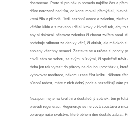
dostaneme. Proto si pro nákup potravin najděte čas a přemýš
dříve narozené nad tím, co konzumovali přemýšleli, hlavně 
která žila v přírodě. Jedli sezónní ovoce a zeleninu, zkrátk
větším klidu a s rozvahou dělali kroky v životě tak, aby to
aby si dokázali pěstovat zeleninu či chovat zvířata sami. A
potřebuje stihnout za den xy věcí, či aktivit, ale málokdo 
spojeny všechny nemoci. Zastavte se a určete si priority p
chvíli sám se sebou, se svými blízkými, či společně trávit
třeba jen tak vyrazit do přírody na dlouhou procházku, kt
vyhovovat meditace, někomu zase číst knihu. Někomu třeba 
působí radost, máte z nich dobrý pocit a nezatěžují vám ps
Nezapomínejte na kvalitní a dostatečný spánek, ten je totiž
provádí regeneraci. Regeneruje se nervová soustava a mo
opravuje naše svalstvo, které během dne dostalo zabrat. 