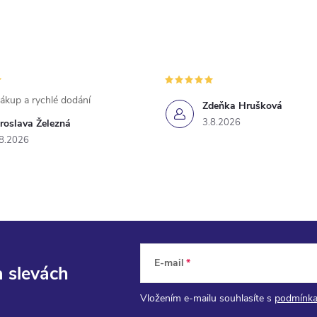
ákup a rychlé dodání
Zdeňka Hrušková
3.8.2026
roslava Železná
8.2026
E-mail
a slevách
Vložením e-mailu souhlasíte s
podmínka