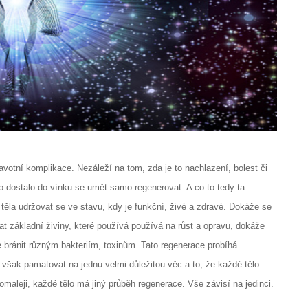
otní komplikace. Nezáleží na tom, zda je to nachlazení, bolest či
o dostalo do vínku se umět samo regenerovat. A co to tedy ta
 těla udržovat se ve stavu, kdy je funkční, živé a zdravé. Dokáže se
t základní živiny, které používá používá na růst a opravu, dokáže
e bránit různým bakteriím, toxinům. Tato regenerace probíhá
šak pamatovat na jednu velmi důležitou věc a to, že každé tělo
pomaleji, každé tělo má jiný průběh regenerace. Vše závisí na jedinci.