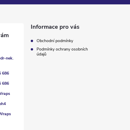
Informace pro vás
Obchodní podmínky
Podmínky ochrany osobních
údajů
@
dr-nek.
6 686
6 686
Wraps
ph4
Wraps