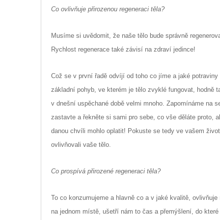
Co ovlivňuje přirozenou regeneraci těla?
Musíme si uvědomit, že naše tělo bude správně regenerovat
Rychlost regenerace také závisí na zdraví jedince!
Což se v první řadě odvíjí od toho co jíme a jaké potravin
základní pohyb, ve kterém je tělo zvyklé fungovat, hodně t
v dnešní uspěchané době velmi mnoho. Zapomínáme na sebe 
zastavte a řekněte si sami pro sebe, co vše děláte proto, a
danou chvíli mohlo oplatit! Pokuste se tedy ve vašem živ
ovlivňovali vaše tělo.
Co prospívá přirozené regeneraci těla?
To co konzumujeme a hlavně co a v jaké kvalitě, ovlivňuj
na jednom místě, ušetří nám to čas a přemýšlení, do které 