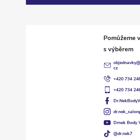
p
a
t
í
objednavky
cz
+420 734 24
+420 734 24
Dr.NekBody
dr.nek_salon
Drnek Body 
@dr.nek7