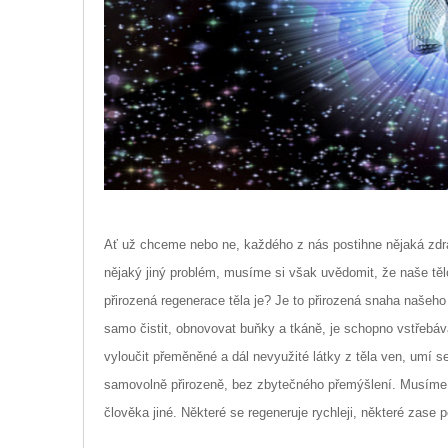
Ať už chceme nebo ne, každého z nás postihne nějaká zdrav
nějaký jiný problém, musíme si však uvědomit, že naše těl
přirozená regenerace těla je? Je to přirozená snaha našeho
samo čistit, obnovovat buňky a tkáně, je schopno vstřebáva
vyloučit přeměněné a dál nevyužité látky z těla ven, umí s
samovolně přirozeně, bez zbytečného přemýšlení. Musíme v
člověka jiné. Některé se regeneruje rychleji, některé zase 