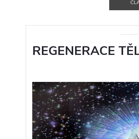
ČL
REGENERACE TĚ