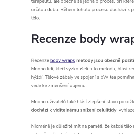
terapeutů, ale obecně se jedná o proces, při kter
určitou dobu. Během tohoto procesu dochází k pr
tělo.
Recenze body wra
Recenze
body wraps
metody jsou obecně poziti
Mnoho lidí, kteří vyzkoušeli tuto metodu, hlásí r
hýždí. Tělové zábaly ve spojení s bW tea pomáhaj
vede ke zmenšení objemu.
Mnoho uživatelů také hlásí zlepšení stavu pokož
dochází k viditelnému snížení celulitidy
, vyhlaz
Nicméně je důležité mít na paměti, že každé těl