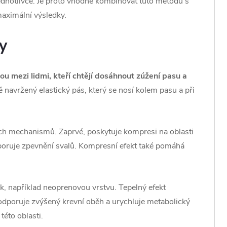
jednotlivce. Je proto vhodné kombinovat tuto metodu s
aximální výsledky.
y
u mezi lidmi, kteří chtějí dosáhnout zúžení pasu a
ně navržený elastický pás, který se nosí kolem pasu a při
ch mechanismů. Zaprvé, poskytuje kompresi na oblasti
oruje zpevnění svalů. Kompresní efekt také pomáhá
k, například neoprenovou vrstvu. Tepelný efekt
podporuje zvýšený krevní oběh a urychluje metabolický
této oblasti.