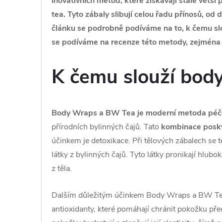
inovativních metod, které získávají stále větší
tea. Tyto zábaly slibují celou řadu přínosů, od
článku se podrobně podíváme na to, k čemu slou
se podíváme na recenze této metody, zejména n
K čemu slouží bod
Body Wraps a BW Tea je moderní metoda péče
přírodních bylinných čajů. Tato
kombinace posky
účinkem je detoxikace. Při tělových zábalech se t
látky z bylinných čajů. Tyto látky pronikají hlubo
z těla.
Dalším důležitým účinkem Body Wraps a BW Tea j
antioxidanty, které pomáhají chránit pokožku pře