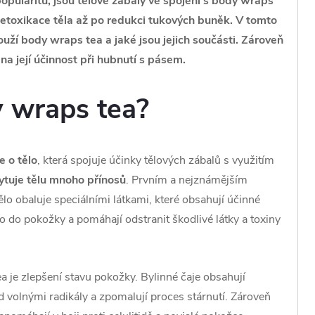
 popularitu, jsou tělové zábaly ve spojení s body wraps
 detoxikace těla až po redukci tukových buněk. V tomto
ží body wraps tea a jaké jsou jejich součásti. Zároveň
a její účinnost při hubnutí s pásem.
y wraps tea?
 o tělo
, která spojuje účinky tělových zábalů s využitím
tuje tělu mnoho přínosů
. Prvním a nejznámějším
ělo obaluje speciálními látkami, které obsahují účinné
ko do pokožky a pomáhají odstranit škodlivé látky a toxiny
e zlepšení stavu pokožky. Bylinné čaje obsahují
d volnými radikály a zpomalují proces stárnutí. Zároveň