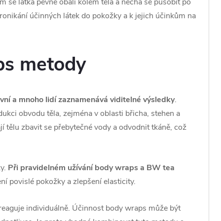
ém se látka pevně obalí kolem těla a nechá se působit po
onikání účinných látek do pokožky a k jejich účinkům na
ps metody
vní a mnoho lidí zaznamenává viditelné výsledky
.
edukci obvodu těla, zejména v oblasti břicha, stehen a
í tělu zbavit se přebytečné vody a odvodnit tkáně, což
ky.
Při pravidelném užívání body wraps a BW tea
ení povislé pokožky a zlepšení elasticity.
o reaguje individuálně. Účinnost body wraps může být