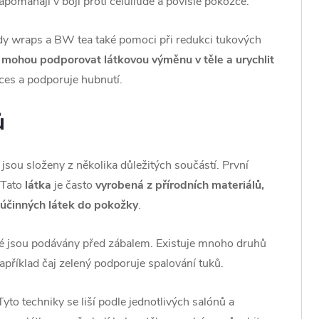
napomáhají v boji proti celulitidě a povislé pokožce.
y wraps a BW tea také pomoci při redukci tukových
h
mohou podporovat látkovou výměnu v těle a urychlit
ces a podporuje hubnutí.
ů
sou složeny z několika důležitých součástí. První
. Tato
látka
je často
vyrobená z přírodních materiálů,
 účinných látek do pokožky
.
eré jsou podávány před zábalem. Existuje mnoho druhů
Například čaj zelený podporuje spalování tuků.
yto techniky se liší podle jednotlivých salónů a