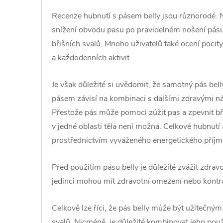
Recenze hubnutí s pásem belly jsou různorodé. Něk
snížení obvodu pasu po pravidelném nošení pásu
břišních svalů. Mnoho uživatelů také ocení pocit
a každodenních aktivit.
Je však důležité si uvědomit, že samotný pás bel
pásem závisí na kombinaci s dalšími zdravými náv
Přestože pás může pomoci zúžit pas a zpevnit břiš
v jedné oblasti těla není možná. Celkové hubnutí
prostřednictvím vyváženého energetického příjmu
Před použitím pásu belly je důležité zvážit zdra
jedinci mohou mít zdravotní omezení nebo kontrai
Celkově lze říci, že pás belly může být užitečný
svalů. Nicméně, je důležité kombinovat jeho pou