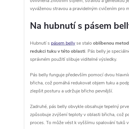
ovlivněna životním stylem, stravou a genetikou 
vyváženou stravou a pravidelným cvičením pro m
Na hubnutí s pásem bell
Hubnutí s
pásem belly
se stalo
oblíbenou metodo
redukci tuku v této oblasti
. Pás belly je speciál
správném použití slibuje viditelné výsledky.
Pás belly funguje především pomocí dvou hlavní
břicha, což pomáhá redukovat objem tuku a podp
zlepšit posturu a udržuje břicho pevnější.
Zadruhé, pás belly obvykle obsahuje tepelný prve
způsobuje zvýšení teploty v oblasti břicha, což 
proces. To může vést k vyššímu spalování tuků v 