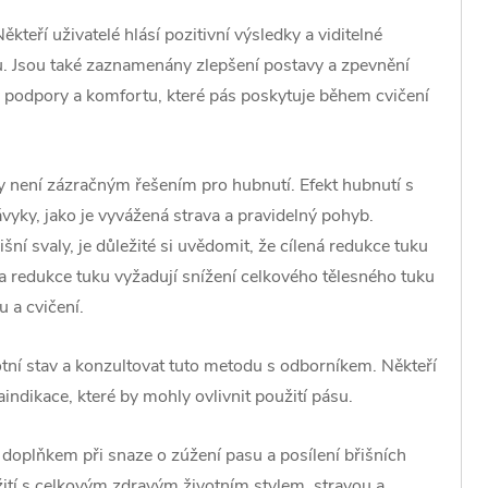
teří uživatelé hlásí pozitivní výsledky a viditelné
. Jsou také zaznamenány zlepšení postavy a zpevnění
y podpory a komfortu, které pás poskytuje během cvičení
ly není zázračným řešením pro hubnutí. Efekt hubnutí s
yky, jako je vyvážená strava a pravidelný pohyb.
ní svaly, je důležité si uvědomit, že cílená redukce tuku
 a redukce tuku vyžadují snížení celkového tělesného tuku
 a cvičení.
votní stav a konzultovat tuto metodu s odborníkem. Někteří
ndikace, které by mohly ovlivnit použití pásu.
m doplňkem při snaze o zúžení pasu a posílení břišních
žití s celkovým zdravým životním stylem, stravou a