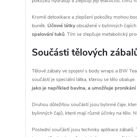
pokožku hydratují a zlepšují její elasticitu, čímž 
Kromě detoxikace a zlepšení pokožky mohou bod
buněk.
Účinné látky
obsažené v bylinných čajíc
spalování tuků
. Tím se zlepšuje metabolický pro
Součásti tělových zábal
Tělové zábaly ve spojení s body wraps a BW Tea j
součástí je speciální látka, kterou se tělo obaluje
jako je například bavlna, a umožňuje pronikání
Druhou důležitou součástí jsou bylinné čaje, kt
bylinných čajů, které mají různé účinky na tělo. 
Poslední součástí jsou techniky aplikace zábalů. T