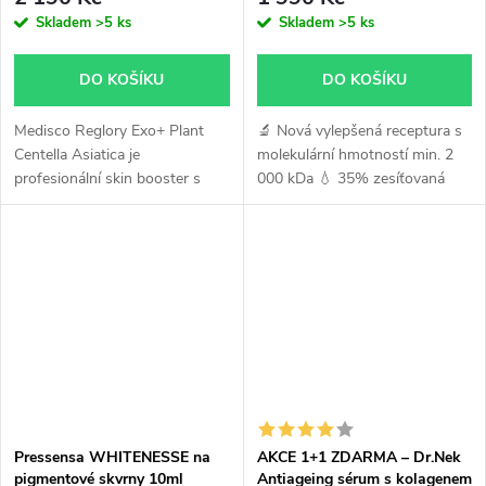
Skladem
>5 ks
Skladem
>5 ks
DO KOŠÍKU
DO KOŠÍKU
Medisco Reglory Exo+ Plant
🔬 Nová vylepšená receptura s
Centella Asiatica je
molekulární hmotností min. 2
profesionální skin booster s
000 kDa 💧 35% zesíťovaná
rostlinnými exozomy z
kyselina hyaluronová 🎯
pupečníku asijského, které
speciálně vyvinutá pro
podporují regeneraci, hydrataci
hyaluronové pero
a sjednocení pleti....
Pressensa WHITENESSE na
AKCE 1+1 ZDARMA – Dr.Nek
pigmentové skvrny 10ml
Antiageing sérum s kolagenem