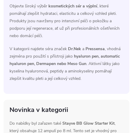
a
n
Objevte široký výběr
kosmetických sér a výplní
, které
pomáhají zlepšit hydrataci, elasticitu a celkový vzhled pleti.
k
c
Produkty jsou navrženy pro intenzivní péči o pokožku a
o
podporu její regenerace, ať už při profesionálních ošetřeních
í
v
nebo domácí péči.
á
p
n
V kategorii najdete séra značek
Dr.Nek
a
Pressensa
, vhodná
r
í
zejména pro použití s přístroji jako
hyaluron pen, automatic
hyaluron pen, Dermapen nebo Meso Gun
. Aktivní látky jako
v
kyselina hyaluronová, peptidy a aminokyseliny pomáhají
k
zlepšit kvalitu pleti a její celkový vzhled.
y
v
Novinka v kategorii
ý
Do nabídky byl zařazen také
Stayve BB Glow Starter Kit
,
p
který obsahuje 12 ampulí po 8 ml. Tento set je vhodný pro