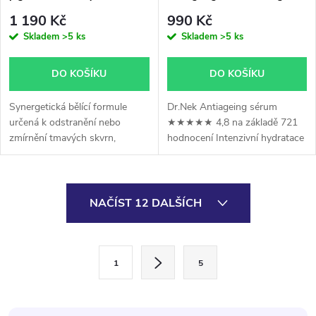
1 190 Kč
990 Kč
Skladem
>5 ks
Skladem
>5 ks
DO KOŠÍKU
DO KOŠÍKU
Synergetická bělící formule
Dr.Nek Antiageing sérum
určená k odstranění nebo
★★★★★ 4,8 na základě 721
zmírnění tmavých skvrn,
hodnocení Intenzivní hydratace
pigmentových skvrn a
a pevnější pleť s viditelným
nedokonalostí, byla vyvinuta za
anti-ageing efektem ✔
účelem možné nejoptimálnější
Hloubková hydratace díky
O
interakce mezi...
kyselině...
NAČÍST 12 DALŠÍCH
v
l
S
1
5
t
á
r
d
á