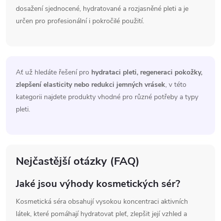
i
dosažení sjednocené, hydratované a rozjasněné pleti a je
určen pro profesionální i pokročilé použití.
s
u
Ať už hledáte řešení pro
hydrataci pleti, regeneraci pokožky,
zlepšení elasticity nebo redukci jemných vrásek
, v této
kategorii najdete produkty vhodné pro různé potřeby a typy
pleti.
Nejčastější otázky (FAQ)
Jaké jsou výhody kosmetických sér?
Kosmetická séra obsahují vysokou koncentraci aktivních
látek, které pomáhají hydratovat pleť, zlepšit její vzhled a