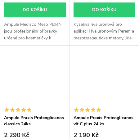
DO KOŠÍKU
DO KOŠÍKU
Ampule Medisco Meso PDRN
Kyselina hyaluronová pro
jsou profesionální přípravky
aplikaci Hyaluronovým Perem a
určené pro kosmetičky k
mezoterapeutické metody. Jde
provádění mikrojehličkové
o synergetickou formuli s
terapie (MTS). Obsahují vysoce
přesným poměrem kyseliny
účinnou kombinaci Sodium
hyaluronové a organického
DNA (PDRN),...
křemíku pro...
Ampule Praxis Proteoglicanos
Ampule Praxis Proteoglicanos
classics 24ks
vit C plus 24 ks
2 290 Kč
2 190 Kč