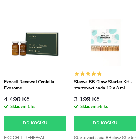
a
Nejlevnější
V
Nejprodávanější
z
ý
Abecedně
e
p
n
i
í
s
p
Exocell Renewal Centella
Stayve BB Glow Starter Kit -
Exosome
startovací sada 12 x 8 ml
p
r
4 490 Kč
3 199 Kč
r
Skladem
1 ks
Skladem
>5 ks
o
o
DO KOŠÍKU
DO KOŠÍKU
d
EXOCELL RENEWAL
Startovací sada BBglow Starter