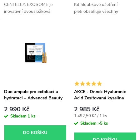
d
u
CENTELLA EXOSOME je
Kit hloubkové ošetření
inovativní dvousložková
pleti obsahuje všechny
u
mezoterapie nové generace.
dostupné odstíny BBglow
k
Kombinuje lyofilizované
Ampoules po několika kusech
k
exosomy z Centella asiatica s
(v sadě je celkem 12 kusů).
t
aktivátorem bohatým na
t
kyselinu...
ů
ů
Duo ampule pro exfoliaci a
AKCE - Dr.nek Hyaluronic
hydrataci – Advanced Beauty
Acid Zesíťovaná kyselina
Pack 24 ks
hyaluronová pro hyaluron pen
2 990 Kč
2 985 Kč
Měrná
1 492,50 Kč / 1 ks
Skladem
1 ks
cena:
Skladem
>5 ks
DO KOŠÍKU
DO KOŠÍKU