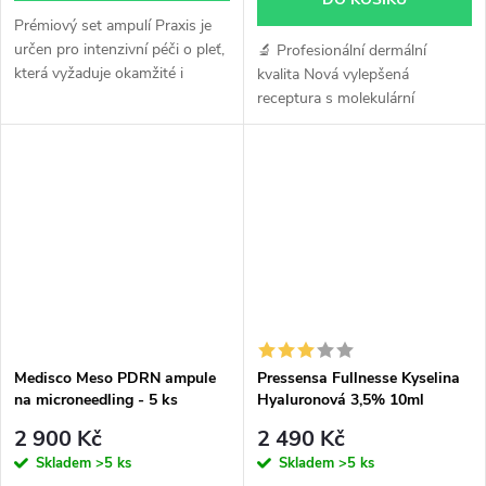
Prémiový set ampulí Praxis je
určen pro intenzivní péči o pleť,
🔬 Profesionální dermální
která vyžaduje okamžité i
kvalita Nová vylepšená
dlouhodobé výsledky. Vysoká
receptura s molekulární
koncentrace aktivních látek
hmotností min. 2 000 kDa
cíleně podporuje hydrataci,...
zajišťuje optimální viskozitu a
dlouhotrvající efekt. 💧 35%
zesíťovaná...
Medisco Meso PDRN ampule
Pressensa Fullnesse Kyselina
na microneedling - 5 ks
Hyaluronová 3,5% 10ml
2 900 Kč
2 490 Kč
Skladem
>5 ks
Skladem
>5 ks