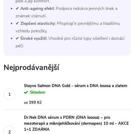
pleti a její komfort.
✔ Anti-ageing efekt:
Podpora redukce jemných linek a
známek stárnutí.
✔ Zlepšení elasticity:
Přispívají k pevnějšímu a hladšímu
vzhledu pokožky.
✔ Široké využití:
Vhodné pro různé typy ošetření i domácí
péči.
Nejprodávanější
Stayve Salmon DNA Gold - sérum s DNA lososa a zlatem
Skladem
399 Kč
od
Dr.Nek DNA sérum s PDRN (DNA lososa) – pro
mezoterapii a mikrojehličkování (dermapen) 10 ml – AKCE
1+1 ZDARMA