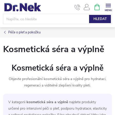
Přejít
NÁKUPNÍ
KOŠÍK
na
obsah
HLEDAT
Péče o pleť a pokožku
Kosmetická séra a výplně
Kosmetická séra a výplně
Objevte profesionální kosmetická séra a výplně pro hydrataci,
regeneraci a viditelné zlepšení kvality pleti.
V kategorii
kosmetická séra a výplně
najdete produkty
určené pro intenzivní péči o pleť, podporu hydratace, elasticity
a celkové revitalizace pokožky. Séra obsahují aktivní látky jako