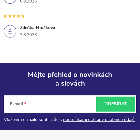
6.8.2026
Zdeňka Hrušková
3.8.2026
Mějte přehled o novinkách
a slevách
Z
á
E-mail
ODEBÍRAT
p
Vložením e-mailu souhlasíte s
podmínkami ochrany osobních údajů
a