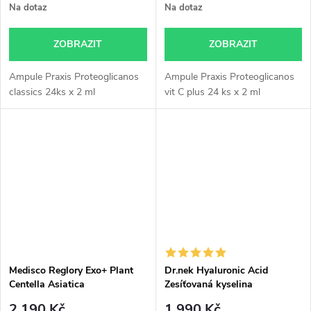
Na dotaz
Na dotaz
ZOBRAZIT
ZOBRAZIT
Ampule Praxis Proteoglicanos
Ampule Praxis Proteoglicanos
classics 24ks x 2 ml
vit C plus 24 ks x 2 ml
Medisco Reglory Exo+ Plant
Dr.nek Hyaluronic Acid
Centella Asiatica
Zesíťovaná kyselina
hyaluronová pro hyaluron pen
2 190 Kč
1 990 Kč