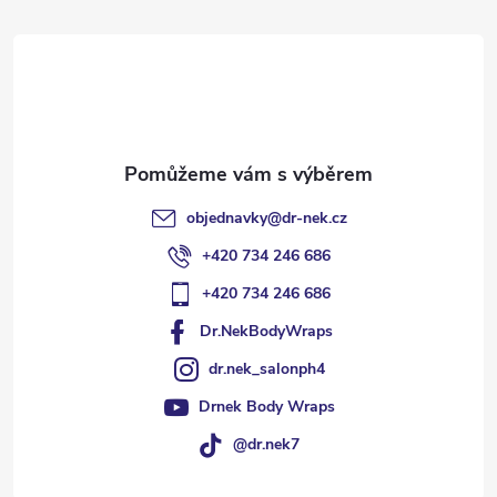
t
í
objednavky
@
dr-nek.cz
+420 734 246 686
+420 734 246 686
Dr.NekBodyWraps
dr.nek_salonph4
Drnek Body Wraps
@dr.nek7