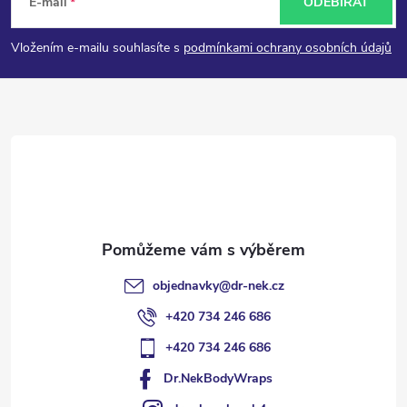
á
E-mail
ODEBÍRAT
p
Vložením e-mailu souhlasíte s
podmínkami ochrany osobních údajů
a
t
í
objednavky
@
dr-nek.cz
+420 734 246 686
+420 734 246 686
Dr.NekBodyWraps