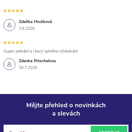
Zdeňka Hrušková
3.8.2026
Super jednání a i kurz splněno očekávání
Zdenka Ritschelova
30.7.2026
Mějte přehled o novinkách
a slevách
Z