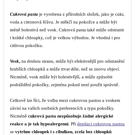
Cukrová pasta
je vyrobena z přírodních složek, jako je cukr,
voda a citronová šťáva. Je měkčí na pokožce a může být
méně bolestivá než vosk. Cukrová pasta také může odstranit
i krátké chloupky, což je velkou výhodou. Je vhodná i pro
citlivou pokožku.
Vosk
,
na druhou stranu, může být efektivnější pro odstranění
hrubších chloupků a může trvat déle, než se znovu objeví.
Nicméně, vosk může být bolestivější, a může způsobit
podráždění pokožky, zejména pokud není použit správně.
Celkově lze říci, že volba mezi cukrovou pastou a voskem
závisí na vašich osobních preferencích a typu pokožky.
Nicméně
c
ukrová pasta nezpůsobuje žádné alergické
reakce a je tak hypoalergenní
. Při
depilaci cukrovou pastou
se
vytrhne chloupek i s cibulkou, zcela bez chloupků