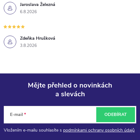
Jaroslava Železná
6.8.2026
Zdeňka Hrušková
3.8.2026
Mějte přehled o novinkách
a slevách
Z
á
E-mail
ODEBÍRAT
p
Vložením e-mailu souhlasíte s
podmínkami ochrany osobních údajů