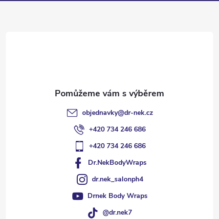
a
t
í
objednavky
@
dr-nek.cz
+420 734 246 686
+420 734 246 686
Dr.NekBodyWraps
dr.nek_salonph4
Drnek Body Wraps
@dr.nek7