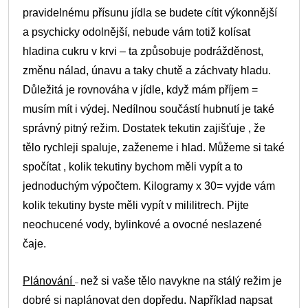
pravidelnému přísunu jídla se budete cítit výkonnější
a psychicky odolnější, nebude vám totiž kolísat
hladina cukru v krvi – ta způsobuje podrážděnost,
změnu nálad, únavu a taky chutě a záchvaty hladu.
Důležitá je rovnováha v jídle, když mám příjem =
musím mít i výdej. Nedílnou součástí hubnutí je také
správný pitný režim. Dostatek tekutin zajišťuje , že
tělo rychleji spaluje, zaženeme i hlad. Můžeme si také
spočítat , kolik tekutiny bychom měli vypít a to
jednoduchým výpočtem. Kilogramy x 30= vyjde vám
kolik tekutiny byste měli vypít v mililitrech. Pijte
neochucené vody, bylinkové a ovocné neslazené
čaje.
Plánování
než si vaše tělo navykne na stálý režim je
–
dobré si naplánovat den dopředu. Například napsat