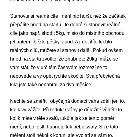
Stanovte si reálné cíle
není nic horší, než že začátek
–
přepálíte hned na startu. Je dobré si stanovit reálné
cíle jako např. shodit 5kg, místo do místního obchodu
jet autem , běžte pěšky, apod. Až docílíte těchto
reálných cílů, můžete si stanovit další. Pokud ovšem
hned na startu zvolíte, že zhubnete 20kg, může se
vám stát, že v určitém časovém rozmezí se to
nepovede a vy opět rychle skočíte. Svá přebytečná
kila jste také nenabrali za dva měsíce.
Nechte se změřit
obyčejná domácí váha sdělí jen to,
–
kolik vy vážíte. Při redukci váhy je důležité vědět i to,
kolik máte v těle svalů, tuků a jak se tento poměr
mění, nebo jestli hubnete tuk nebo svaly. Sice toto
měření stojí několik korun, ale vyplatí se vám to.