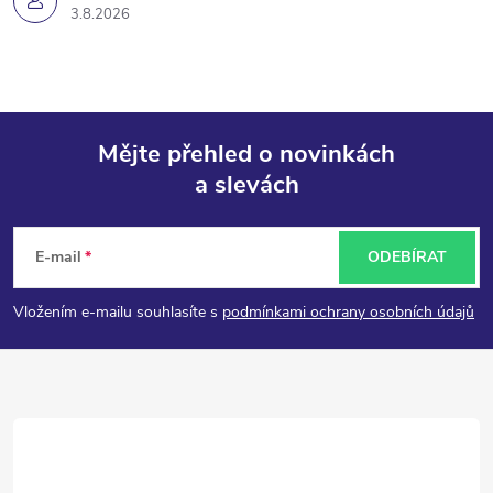
3.8.2026
Mějte přehled o novinkách
a slevách
Z
á
E-mail
ODEBÍRAT
p
Vložením e-mailu souhlasíte s
podmínkami ochrany osobních údajů
a
t
í