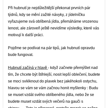
Při hubnutí je nejdůležitější překonat prvních pár
týdnů, kdy se mění zažité návyky, z jídelníčku
vyřazujeme svá oblíbená jídla, přemáháme vrozenou
lenost, ale zároveň ještě nevidíme výsledky, které vás
motivují k další práci.
Pojďme se podívat na pár tipů, jak hubnutí opravdu
bude fungovat.
Hubnutí začíná v hlavě
- když začnete přemýšlet nad
tím, že chcete být štíhlejší, nosit lepší oblečení, budete
se moci svléknout do plavek bez jakéhokoli ostychu,
hlavou se vám se vám začnou honit myšlenky : Budu
se muset vzdát svého oblíbeného jídla, nebo že se
budete muset vzdát svých večerů na gauči s