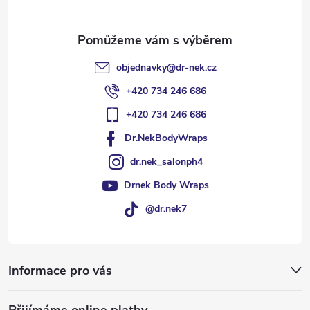
objednavky
@
dr-nek.cz
+420 734 246 686
+420 734 246 686
Dr.NekBodyWraps
dr.nek_salonph4
Drnek Body Wraps
@dr.nek7
Informace pro vás
Přijímáme online platby