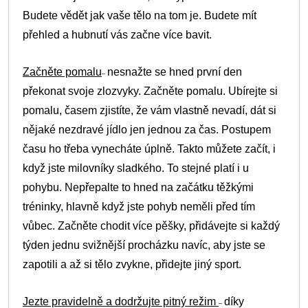
Budete vědět jak vaše tělo na tom je. Budete mít
přehled a hubnutí vás začne více bavit.
Začněte pomalu
nesnažte se hned první den
–
překonat svoje zlozvyky. Začněte pomalu. Ubírejte si
pomalu, časem zjistíte, že vám vlastně nevadí, dát si
nějaké nezdravé jídlo jen jednou za čas. Postupem
času ho třeba vynecháte úplně. Takto můžete začít, i
když jste milovníky sladkého. To stejné platí i u
pohybu. Nepřepalte to hned na začátku těžkými
tréninky, hlavně když jste pohyb neměli před tím
vůbec. Začněte chodit více pěšky, přidávejte si každý
týden jednu svižnější procházku navíc, aby jste se
zapotili a až si tělo zvykne, přidejte jiný sport.
Jezte pravidelně a dodržujte pitný režim
díky
–