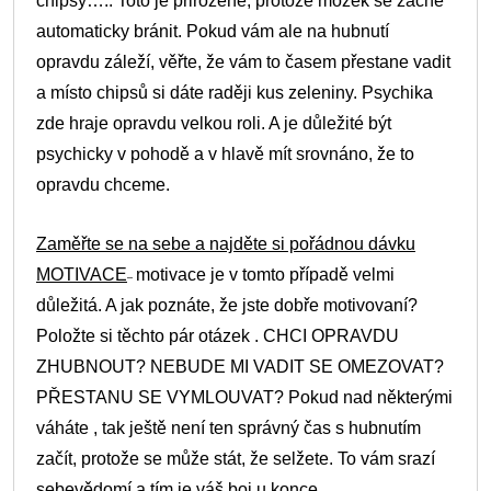
chipsy….. Toto je přirozené, protože mozek se začne
automaticky bránit. Pokud vám ale na hubnutí
opravdu záleží, věřte, že vám to časem přestane vadit
a místo chipsů si dáte raději kus zeleniny. Psychika
zde hraje opravdu velkou roli. A je důležité být
psychicky v pohodě a v hlavě mít srovnáno, že to
opravdu chceme.
Zaměřte se na sebe a najděte si pořádnou dávku
MOTIVACE
motivace je v tomto případě velmi
–
důležitá. A jak poznáte, že jste dobře motivovaní?
Položte si těchto pár otázek . CHCI OPRAVDU
ZHUBNOUT? NEBUDE MI VADIT SE OMEZOVAT?
PŘESTANU SE VYMLOUVAT? Pokud nad některými
váháte , tak ještě není ten správný čas s hubnutím
začít, protože se může stát, že selžete. To vám srazí
sebevědomí a tím je váš boj u konce.