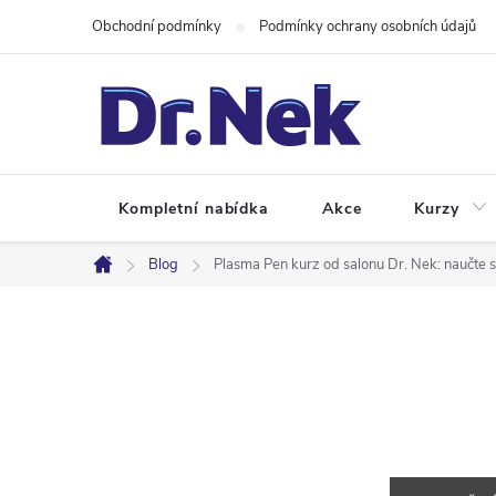
Přejít
Obchodní podmínky
Podmínky ochrany osobních údajů
na
obsah
Kompletní nabídka
Akce
Kurzy
Blog
Plasma Pen kurz od salonu Dr. Nek: naučte se
Domů