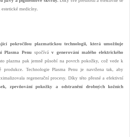
ou jizvy a pigmentové skvrny.
Díky své přesnosti a efektivitě se
 estetické medicíny.
ající pokročilou plazmatickou technologii, která umožňuje
ní Plasma Penu
spočívá
v generování malého elektrického
to plazma pak jemně působí na povrch pokožky, což vede k
vé produkce. Technologie Plasma Penu je navržena tak, aby
imalizovala regenerační procesy. Díky této přesné a efektivní
ásek, zpevňování pokožky a odstranění drobných kožních