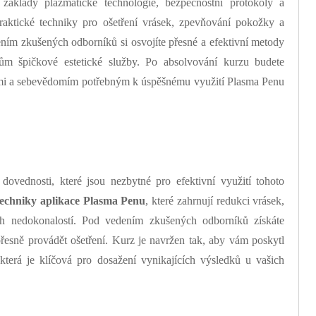
základy plazmatické technologie, bezpečnostní protokoly a
raktické techniky pro ošetření vrásek, zpevňování pokožky a
ním zkušených odborníků si osvojíte přesné a efektivní metody
ům špičkové estetické služby. Po absolvování kurzu budete
ostmi a sebevědomím potřebným k úspěšnému využití Plasma Penu
dovednosti, které jsou nezbytné pro efektivní využití tohoto
techniky aplikace Plasma Penu
, které zahrnují redukci vrásek,
h nedokonalostí. Pod vedením zkušených odborníků získáte
řesně provádět ošetření. Kurz je navržen tak, aby vám poskytl
, která je klíčová pro dosažení vynikajících výsledků u vašich