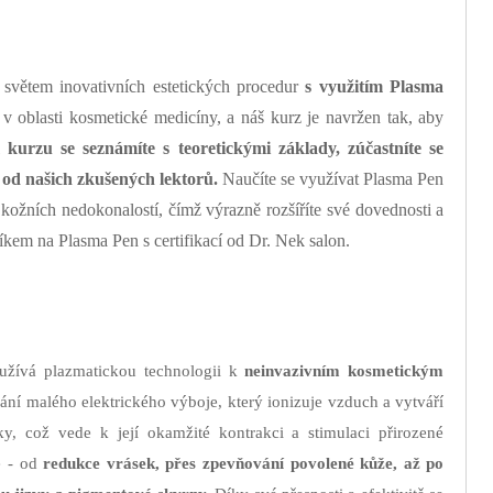
 světem inovativních estetických procedur
s využitím Plasma
v oblasti kosmetické medicíny, a náš kurz je navržen tak, aby
kurzu se seznámíte s teoretickými základy, zúčastníte se
 od našich zkušených lektorů.
Naučíte se využívat Plasma Pen
kožních nedokonalostí, čímž výrazně rozšíříte své dovednosti a
níkem na Plasma Pen s certifikací od Dr. Nek salon.
využívá plazmatickou technologii k
neinvazivním kosmetickým
ní malého elektrického výboje, který ionizuje vzduch a vytváří
, což vede k její okamžité kontrakci a stimulaci přirozené
é - od
redukce vrásek, přes zpevňování povolené kůže, až po