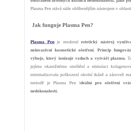
odstranění drobných kožních nedokonalostí, jako js
Plasma Pen stává stále oblíbenějším nástrojem v oblasti
Jak funguje Plasma Pen?
Plasma Pen
je moderní
estetický nástroj využív
neinvazivní kosmetické ošetření
.
Princip fungová
výboje, který ionizuje vzduch a vytváří plazmu.
Ta
jejímu okamžitému smrštění a stimulaci kolageno
minimalizovala poškození okolní tkáně a zároveň max
metodě je Plasma Pen i
deální pro ošetření vr
nedokonalostí.