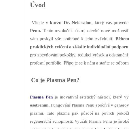
Úvod
Vítejte v
kurzu Dr. Nek salon
, který vás provede
Penu.
Tento revoluční nástroj otevírá nové možnosti 
vám poskytl vše potřebné k jeho zvládnutí.
Během 
praktických cvičení a získáte individuální podporu
pro zpevňování pokožky, redukci vrásek a odstranění 
profesní portfolio. Připojte se k nám a staňte se odbor
Co je Plasma Pen?
Plasma Pen
je inovativní estetický nástroj, který 
ošetřením
. Fungování Plasma Penu spočívá v generová
plazmu. Tato plazma pak působí na povrch pokožky
regenerační schopnosti. Využití Plasma Penu je širok