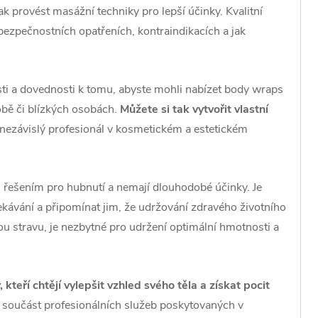
jak provést masážní techniky pro lepší účinky. Kvalitní
ezpečnostních opatřeních, kontraindikacích a jak
ti a dovednosti k tomu, abyste mohli nabízet body wraps
obě či blízkých osobách.
Můžete si tak vytvořit vlastní
 nezávislý profesionál v kosmetickém a estetickém
 řešením pro hubnutí a nemají dlouhodobé účinky. Je
ekávání a připomínat jim, že udržování zdravého životního
ou stravu, je nezbytné pro udržení optimální hmotnosti a
 kteří chtějí vylepšit vzhled svého těla a získat pocit
 součást profesionálních služeb poskytovaných v