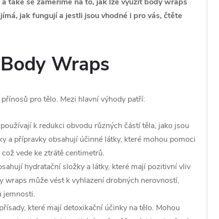
a také se zaměříme na to, jak lze využít body wraps
ímá, jak fungují a jestli jsou vhodné i pro vás, čtěte
é Body Wraps
 přínosů pro tělo. Mezi hlavní výhody patří:
používají k redukci obvodu různých částí těla, jako jsou
tky a přípravky obsahují účinné látky, které mohou pomoci
což vede ke ztrátě centimetrů.
ahují hydratační složky a látky, které mají pozitivní vliv
dy wraps může vést k vyhlazení drobných nerovností,
u jemnosti.
řísady, které mají detoxikační účinky na tělo. Mohou