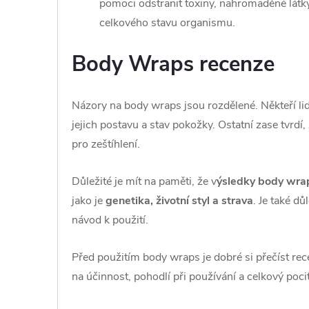
pomoci odstranit toxiny, nahromaděné látky
celkového stavu organismu.
Body Wraps recenze
Názory na body wraps jsou rozdělené. Někteří lidé
jejich postavu a stav pokožky. Ostatní zase tvrdí,
pro zeštíhlení.
Důležité je mít na paměti, že v
ýsledky body wrap
jako je
genetika, životní styl a strava
. Je také dů
návod k použití.
Před použitím body wraps je dobré si přečíst recenz
na účinnost, pohodlí při používání a celkový pocit