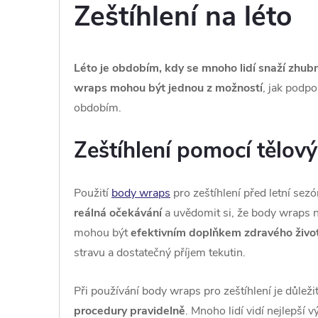
Zeštíhlení na léto
Léto je obdobím, kdy se mnoho lidí snaží zhub
wraps mohou být jednou z možností
, jak podpo
obdobím.
Zeštíhlení pomocí tělov
Použití
body wraps
pro zeštíhlení před letní sez
reálná očekávání
a uvědomit si, že body wraps 
mohou být
efektivním doplňkem zdravého život
stravu a dostatečný příjem tekutin.
Při používání body wraps pro zeštíhlení je důlež
procedury pravidelně
. Mnoho lidí vidí nejlepší