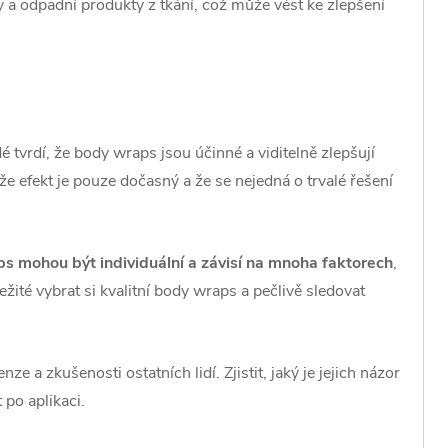
 a odpadní produkty z tkání, což může vést ke zlepšení
 tvrdí, že body wraps jsou účinné a viditelně zlepšují
 že efekt je pouze dočasný a že se nejedná o trvalé řešení
s mohou být individuální a závisí na mnoha faktorech
,
ležité vybrat si kvalitní body wraps a pečlivě sledovat
e a zkušenosti ostatních lidí. Zjistit, jaký je jejich názor
 po aplikaci.