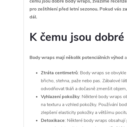
čemu jsou dobré body wraps, zvážíme recenze 
pro zeštíhlení před letní sezonou. Pokud vás zaj
dál.
K čemu jsou dobr
Body wraps mají několik potenciálních výhod
a
Ztráta centimetrů
: Body wraps se obvykle 
břicho, stehna, paže nebo pas. Zábalové lá
odvodňovat tkáň a dočasně zmenšit objem, 
Vyhlazení pokožky
: Některé body wraps obs
na texturu a vzhled pokožky. Používání bo
zlepšení elasticity pokožky a většímu pocit
Detoxikace
: Některé body wraps obsahují p