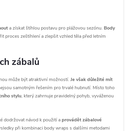
nout
a získat štíhlou postavu pro plážovou sezónu.
Body
řit proces zeštíhlení a zlepšit vzhled těla před letním
ých zábalů
ónou může být atraktivní možností.
Je však důležité mít
nejsou samotným řešením pro trvalé hubnutí. Místo toho
ního stylu
, který zahrnuje pravidelný pohyb, vyváženou
ité dodržovat návod k použití a
provádět zábalové
 výsledky při kombinaci body wraps s dalšími metodami