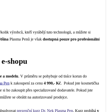
ěkolik výrobců, kteří vyrábějí tuto technologii, a můžete si
tšina
Plasma Penů je však
dostupná pouze pro profesionální
 e-shopu
čce a modelu
. V průměru se pohybuje od tisíce korun do
ma Pen
k zakoupení za cenu
4 990,- Kč
. Pokud jste kosmetička
e si ho zakoupit přes specializované dodavatele. Pokud jste
 můžete se obrátit na autorizované prodejce.
absolvovat
prezenční kurz Dr. Nek Plasma Pen
. Kurz probíhá
v