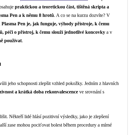
bsahuje
praktickou a teoretickou část, tištěná skripta a
Plasma Pen a k němu 8 hrotů
. A co se na kurzu dozvíte?
V
k Plasma Pen je, jak funguje, výhody přístroje, k čemu
ů, péči o přístroj, k čemu slouží jednotlivé koncovky
a v
ně používat
.
u
ůli jeho schopnosti zlepšit vzhled pokožky. Jedním z hlavních
zivnost a krátká doba rekonvalescence
ve srovnání s
t. Někteří lidé hlásí pozitivní výsledky, jako je zlepšení
 Další zase mohou pociťovat bolest během procedury a mírné