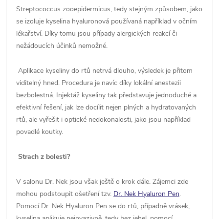
Streptococcus zooepidermicus, tedy stejným způsobem, jako
se izoluje kyselina hyaluronová používaná například v očním
lékařství. Díky tomu jsou případy alergických reakcí či
nežádoucích účinků nemožné.
Aplikace kyseliny do rtů netrvá dlouho, výsledek je přitom
viditelný hned. Procedura je navíc díky lokální anestezii
bezbolestná. Injektáž kyseliny tak představuje jednoduché a
efektivní řešení, jak lze docílit nejen plných a hydratovaných
rtů, ale vyřešit i optické nedokonalosti, jako jsou například
povadlé koutky.
Strach z bolesti?
V salonu Dr. Nek jsou však ještě o krok dále. Zájemci zde
mohou podstoupit ošetření tzv.
Dr. Nek Hyaluron Pen
.
Pomocí Dr. Nek Hyaluron Pen se do rtů, případně vrásek,
kyselina aplikuje neinvazivně, tedy bez jehel, pomocí