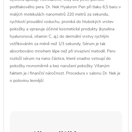
podtlakového pera. Dr. Nek Hyaluron Pen při tlaku 6,5 baru v
malých molekulách nanometrů 220 metrů za sekundu,
rychlostí proudění vzduchu, proniká do hlubokých vrstev
pokožky a vpravuje účinné kosmetické produkty (kyselina
hyaluronová, vitamin C, aj.) do dermální vrstvy rychlým
vstřikováním za méně než 1/3 sekundy. Sérum je tak
absorbováno mnohem lépe než při invazivní metodě. Pero
rozloží sérum na nano částice, které snadno vstoupí do
pokožky rovnoměrně a bez narušení pokožky. Vítaným
faktem je i finanční náročnost. Procedura v salonu Dr. Nek je
o polovinu levnější.