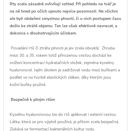
Rty zcela zásadně ovlivňují vzhled. Při pohledu na tvář je
na ně hned po očích upnuto nejvíce pozornosti. Ne všichni
ale byli obdařeni smyslnou plností, či u nich postupem času
došlo ke ztrátě objemu. Ten lze však efektivně navracet, a
dokonce s dlouhotrvajícím účinkem.
Povadání rtů či ztráta plnosti je jev zcela obvyklý. Zhruba
mezi 30. a 35. rokem totiž přirozenou cestou dochází ke
snížení koncentrací hydratačních složek, zejména kyseliny
hyaluronové. Jejím úkolem je zadržovat vodu mezi buňkami a
podílet se na tvorbě elastických vláken, díky kterým jsou
kožní buňky pružné.
Bezpečně k plným rtům
Kyselinu hyaluronovou lze do rtů aplikovat i externí cestou.
Látka, která se pro výplně používá, je přitom zcela bezpečná.
Získává se fermentací bakteriálních kultur rodu