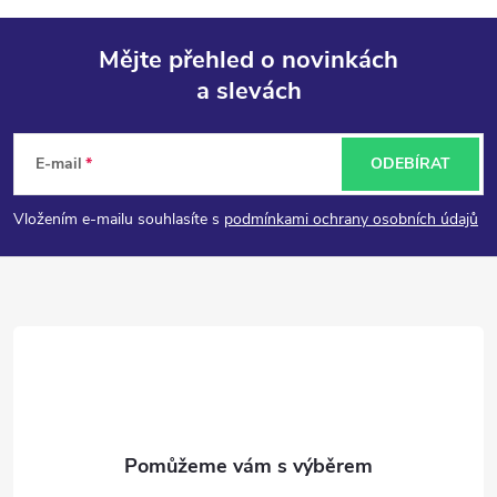
Mějte přehled o novinkách
a slevách
Z
á
E-mail
ODEBÍRAT
p
Vložením e-mailu souhlasíte s
podmínkami ochrany osobních údajů
a
t
í