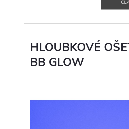
ČL
HLOUBKOVÉ OŠET
BB GLOW