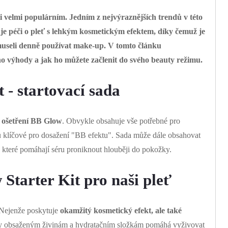
eti velmi populárním. Jedním z nejvýraznějších trendů v této
je péči o pleť s lehkým kosmetickým efektem, díky čemuž je
y museli denně používat make-up. V tomto článku
o výhody a jak ho můžete začlenit do svého beauty režimu.
 - startovací sada
 ošetření BB Glow
. Obvykle obsahuje vše potřebné pro
ou klíčové pro dosažení "BB efektu". Sada může dále obsahovat
 které pomáhají séru proniknout hlouběji do pokožky.
tarter Kit pro naši pleť
 Nejenže poskytuje
okamžitý kosmetický efekt, ale také
 obsaženým živinám a hydratačním složkám pomáhá vyživovat