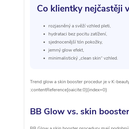
Co klientky nejčastěji 
rozjasněný a svěží vzhled pleti,
hydrataci bez pocitu zatížení,
sjednocenější tón pokožky,
jemný glow efekt,
minimalistický „clean skin“ vzhled.
Trend glow a skin booster procedur je v K-beaut
:contentReference[oaicite:0]{index=0}
BB Glow vs. skin booster:
BB Glow a skin booster procedury mají podobný cíl