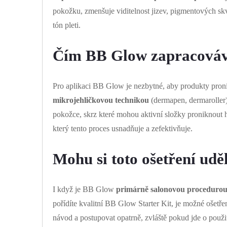
pokožku, zmenšuje viditelnost jizev, pigmentových sk
tón pleti.
Čím BB Glow zapracová
Pro aplikaci BB Glow je nezbytné, aby produkty pro
mikrojehličkovou technikou
(dermapen, dermaroller)
pokožce, skrz které mohou aktivní složky proniknout 
který tento proces usnadňuje a zefektivňuje.
Mohu si toto ošetření udě
I když je BB Glow
primárně salonovou proceduro
pořídíte kvalitní BB Glow Starter Kit, je možné ošetře
návod a postupovat opatrně, zvláště pokud jde o použi