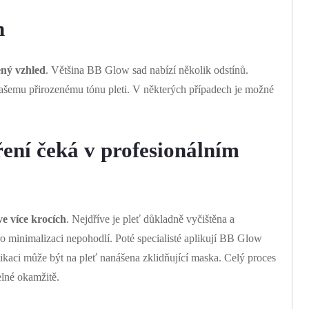
n
ený vzhled
. Většina BB Glow sad nabízí několik odstínů.
vašemu přirozenému tónu pleti. V některých případech je možné
ření čeká v profesionálním
e více krocích
. Nejdříve je pleť důkladně vyčištěna a
o minimalizaci nepohodlí. Poté specialisté aplikují BB Glow
ikaci může být na pleť nanášena zklidňující maska. Celý proces
elné okamžitě.