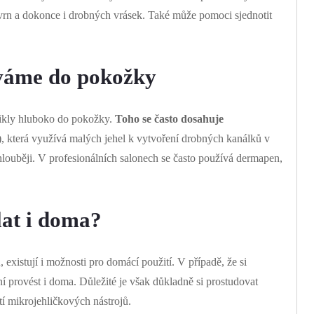
vrn a dokonce i drobných vrásek. Také může pomoci sjednotit
váme do pokožky
nikly hluboko do pokožky.
Toho se často dosahuje
, která využívá malých jehel k vytvoření drobných kanálků v
hlouběji. V profesionálních salonech se často používá dermapen,
lat i doma?
u
, existují i možnosti pro domácí použití. V případě, že si
ní provést i doma. Důležité je však důkladně si prostudovat
tí mikrojehličkových nástrojů.