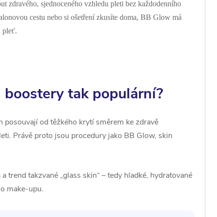
out zdravého, sjednoceného vzhledu pleti bez každodenního
salonovou cestu nebo si ošetření zkusíte doma, BB Glow má
 pleť.
 boostery tak populární?
h posouvají od těžkého krytí směrem ke zdravě
leti. Právě proto jsou procedury jako BB Glow, skin
 a trend takzvané „glass skin“ – tedy hladké, hydratované
ého make-upu.