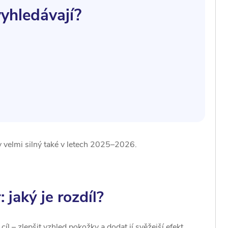
vyhledávají?
y velmi silný také v letech 2025–2026.
 jaký je rozdíl?
 – zlepšit vzhled pokožky a dodat jí svěžejší efekt.