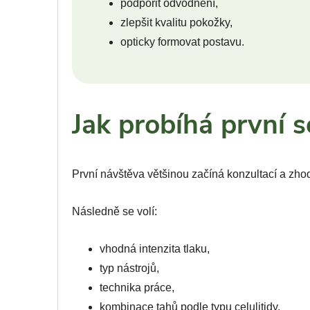
podpořit odvodnění,
zlepšit kvalitu pokožky,
opticky formovat postavu.
Jak probíhá první s
První návštěva většinou začíná konzultací a zho
Následně se volí:
vhodná intenzita tlaku,
typ nástrojů,
technika práce,
kombinace tahů podle typu celulitidy.