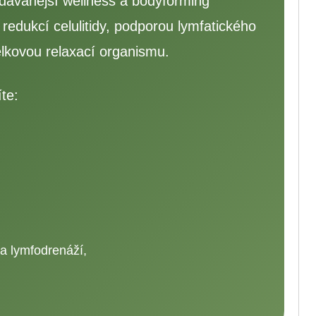
edávanější wellness a bodyforming
edukcí celulitidy, podporou lymfatického
lkovou relaxací organismu.
te:
 a lymfodrenáží,