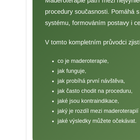
Maderoterapie patří mezi nejvyhl
procedury současnosti. Pomáhá s r
systému, formováním postavy i ce
V tomto kompletním průvodci zjistí
co je maderoterapie,
jak funguje,
jak probíhá první návštěva,
jak často chodit na proceduru,
jaké jsou kontraindikace,
jaký je rozdíl mezi maderoterapií
jaké výsledky můžete očekávat.