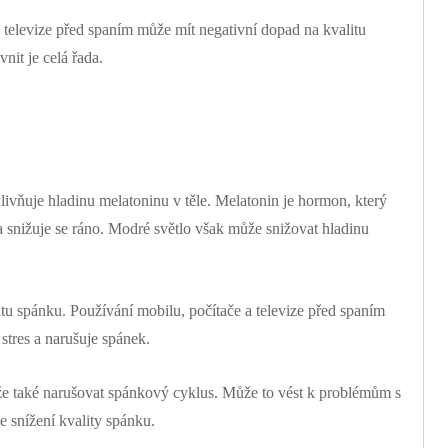
 televize před spaním může mít negativní dopad na kvalitu
nit je celá řada.
vlivňuje hladinu melatoninu v těle. Melatonin je hormon, který
 a snižuje se ráno. Modré světlo však může snižovat hladinu
litu spánku. Používání mobilu, počítače a televize před spaním
tres a narušuje spánek.
že také narušovat spánkový cyklus. Může to vést k problémům s
 snížení kvality spánku.