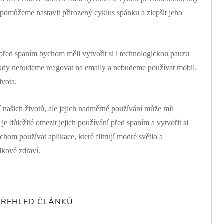
 pomůžeme nastavit přirozený cyklus spánku a zlepšit jeho
před spaním bychom měli vytvořit si i technologickou pauzu
, kdy nebudeme reagovat na emaily a nebudeme používat mobil.
ivota.
í našich životů, ale jejich nadměrné používání může mít
je důležité omezit jejich používání před spaním a vytvořit si
om používat aplikace, které filtrují modré světlo a
lkové zdraví.
PŘEHLED ČLÁNKŮ