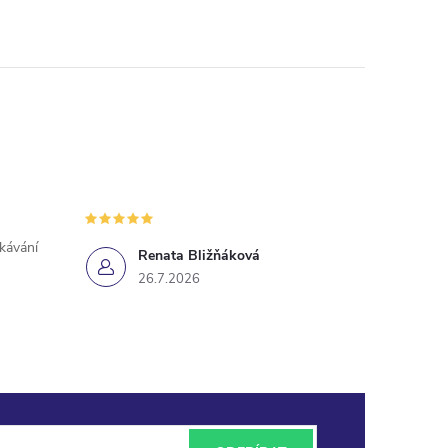
ekávání
Renata Bližňáková
26.7.2026