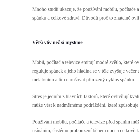
Mnoho studií ukazuje, že používání mobilu, počítače a
spánku a celkové zdraví. Důvodů proč to znatelně ovliv
Větší vliv než si myslíme
Mobil, počítač a televize emitují modré světlo, které o
reguluje spánek a jeho hladina se v těle zvyšuje večer
melatoninu a tím narušovat přirozený cyklus spánku.
Stres je jedním z hlavních faktorů, které ovlivňují kva
může vést k nadměrnému podráždění, které způsobuje s
Používání mobilu, počítače a televize před spaním mů
usínáním, častému probouzení během noci a celkově ke