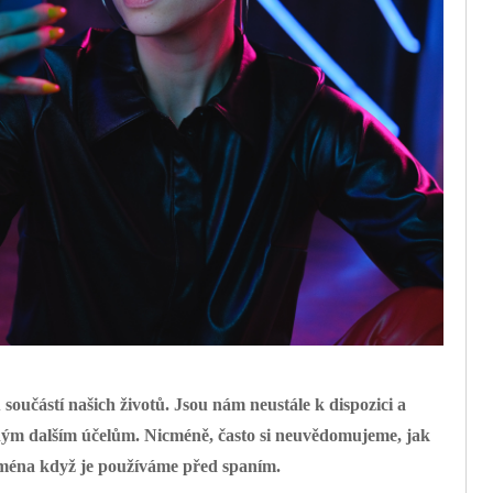
 součástí našich životů. Jsou nám neustále k dispozici a
hým dalším účelům. Nicméně, často si neuvědomujeme, jak
ejména když je používáme před spaním.