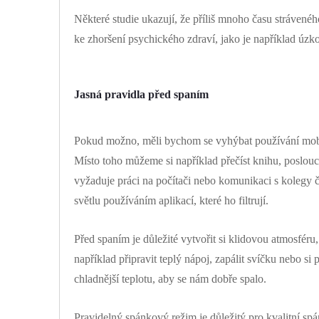
Některé studie ukazují, že příliš mnoho času strávené
ke zhoršení psychického zdraví, jako je například úzko
Jasná pravidla před spaním
Pokud možno, měli bychom se vyhýbat používání mobil
Místo toho můžeme si například přečíst knihu, poslou
vyžaduje práci na počítači nebo komunikaci s kolegy č
světlu používáním aplikací, které ho filtrují.
Před spaním je důležité vytvořit si klidovou atmosfér
například připravit teplý nápoj, zapálit svíčku nebo si
chladnější teplotu, aby se nám dobře spalo.
Pravidelný spánkový režim je důležitý pro kvalitní s