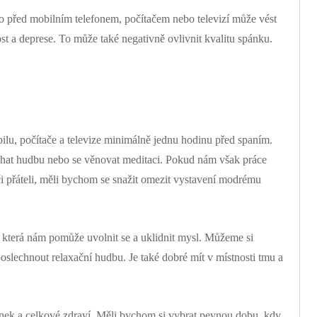
ho před mobilním telefonem, počítačem nebo televizí může vést
st a deprese. To může také negativně ovlivnit kvalitu spánku.
u, počítače a televize minimálně jednu hodinu před spaním.
chat hudbu nebo se věnovat meditaci. Pokud nám však práce
i přáteli, měli bychom se snažit omezit vystavení modrému
u, která nám pomůže uvolnit se a uklidnit mysl. Můžeme si
 poslechnout relaxační hudbu. Je také dobré mít v místnosti tmu a
pánek a celkové zdraví. Měli bychom si vybrat pevnou dobu, kdy