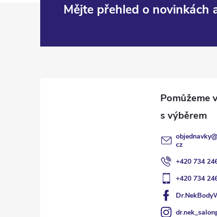
Z
Mějte přehled o novinkách
á
p
a
t
í
objednavky
cz
+420 734 24
+420 734 24
Dr.NekBody
dr.nek_salon