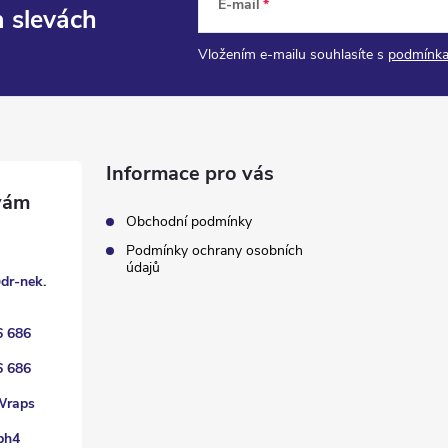
E-mail
a slevách
Vložením e-mailu souhlasíte s
podmínka
Informace pro vás
Obchodní podmínky
Podmínky ochrany osobních
údajů
@
dr-nek.
6 686
6 686
Wraps
ph4