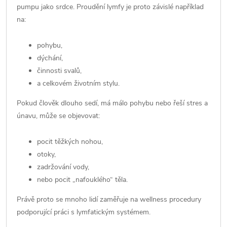
pumpu jako srdce. Proudění lymfy je proto závislé například
na:
pohybu,
dýchání,
činnosti svalů,
a celkovém životním stylu.
Pokud člověk dlouho sedí, má málo pohybu nebo řeší stres a
únavu, může se objevovat:
pocit těžkých nohou,
otoky,
zadržování vody,
nebo pocit „nafouklého“ těla.
Právě proto se mnoho lidí zaměřuje na wellness procedury
podporující práci s lymfatickým systémem.