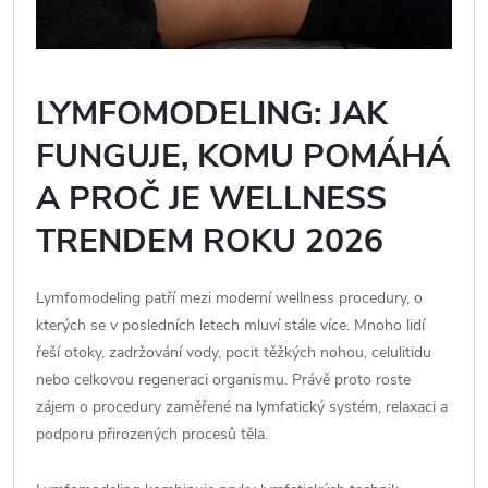
LYMFOMODELING: JAK
FUNGUJE, KOMU POMÁHÁ
A PROČ JE WELLNESS
TRENDEM ROKU 2026
Lymfomodeling patří mezi moderní wellness procedury, o
kterých se v posledních letech mluví stále více. Mnoho lidí
řeší otoky, zadržování vody, pocit těžkých nohou, celulitidu
nebo celkovou regeneraci organismu. Právě proto roste
zájem o procedury zaměřené na lymfatický systém, relaxaci a
podporu přirozených procesů těla.