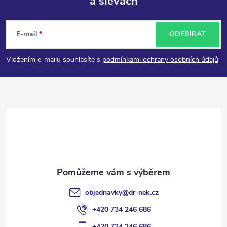
a slevách
Z
á
E-mail
ODEBÍRAT
p
Vložením e-mailu souhlasíte s
podmínkami ochrany osobních údajů
a
t
í
objednavky
@
dr-nek.cz
+420 734 246 686
+420 734 246 686