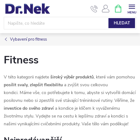
Přejít
NÁKUPNÍ
KOŠÍK
na
obsah
HLEDAT
Vybavení pro fitness
Fitness
V této kategorii najdete
široký výběr produktů
, které vám pomohou
posílit svaly, zlepšit flexibilitu
a zvýšit svou celkovou
kondici. Máme vše, co potřebujete k tomu, abyste si vytvořili domácí
posilovnu nebo si zpestřili své stávající tréninkové rutiny. Věříme, že
investice do svého zdraví
a kondice je klíčem k vyváženému
životnímu stylu. Vydejte se na cestu k lepšímu zdraví a kondici s
našimi vynikajícími cvičebními produkty. Vaše tělo vám poděkuje!