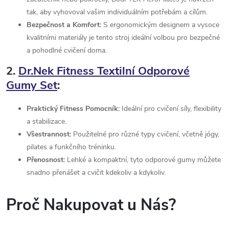
v
tak, aby vyhovoval vašim individuálním potřebám a cílům.
ý
Bezpečnost a Komfort:
S ergonomickým designem a vysoce
kvalitními materiály je tento stroj ideální volbou pro bezpečné
p
a pohodlné cvičení doma.
i
2.
Dr.Nek Fitness Textilní Odporové
s
Gumy Set
:
u
Praktický Fitness Pomocník:
Ideální pro cvičení síly, flexibility
a stabilizace.
Všestrannost:
Použitelné pro různé typy cvičení, včetně jógy,
pilates a funkčního tréninku.
Přenosnost:
Lehké a kompaktní, tyto odporové gumy můžete
snadno přenášet a cvičit kdekoliv a kdykoliv.
Proč Nakupovat u Nás?