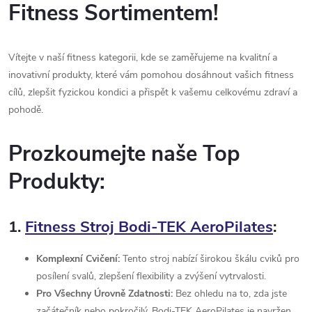
ů
l
Fitness Sortimentem!
á
Vítejte v naší fitness kategorii, kde se zaměřujeme na kvalitní a
d
inovativní produkty, které vám pomohou dosáhnout vašich fitness
a
cílů, zlepšit fyzickou kondici a přispět k vašemu celkovému zdraví a
pohodě.
c
í
Prozkoumejte naše Top
p
Produkty:
r
1.
Fitness Stroj Bodi-TEK AeroPilates
:
v
k
Komplexní Cvičení:
Tento stroj nabízí širokou škálu cviků pro
posílení svalů, zlepšení flexibility a zvýšení vytrvalosti.
y
Pro Všechny Úrovně Zdatnosti:
Bez ohledu na to, zda jste
začátečník nebo pokročilý, Bodi-TEK AeroPilates je navržen