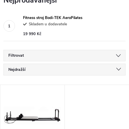
Nejprodávanější
Fitness stroj Bodi-TEK AeroPilates
Skladem u dodavatele
19 990 Kč
Filtrovat
Ř
Nejdražší
a
Nejlevnější
V
Nejprodávanější
z
ý
Abecedně
e
p
n