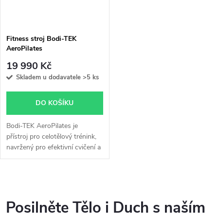
i
í
s
p
Fitness stroj Bodi-TEK
AeroPilates
p
r
19 990 Kč
r
Skladem u dodavatele
>5 ks
o
o
DO KOŠÍKU
d
d
Bodi-TEK AeroPilates je
u
přístroj pro celotělový trénink,
navržený pro efektivní cvičení a
u
posilování těla pomocí principů
k
pilates. Jedná se o snadný a
k
účinný způsob, jak posílit...
O
t
t
v
Posilněte Tělo i Duch s naším
ů