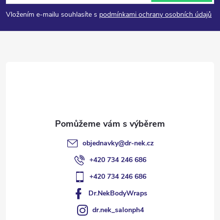
p
Vložením e-mailu souhlasíte s
podmínkami ochrany osobních údajů
a
t
í
objednavky
@
dr-nek.cz
+420 734 246 686
+420 734 246 686
Dr.NekBodyWraps
dr.nek_salonph4