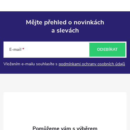
Mějte přehled o novinkách
a slevách
Z
á
E-mail
ODEBÍRAT
p
Vložením e-mailu souhlasíte s
podmínkami ochrany osobních údajů
a
t
í