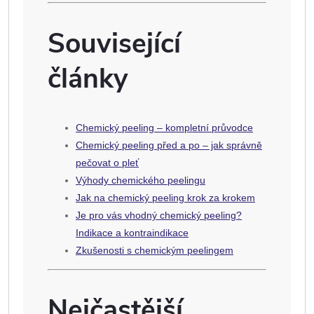
Související
články
Chemický peeling – kompletní průvodce
Chemický peeling před a po – jak správně
pečovat o pleť
Výhody chemického peelingu
Jak na chemický peeling krok za krokem
Je pro vás vhodný chemický peeling?
Indikace a kontraindikace
Zkušenosti s chemickým peelingem
Nejčastější