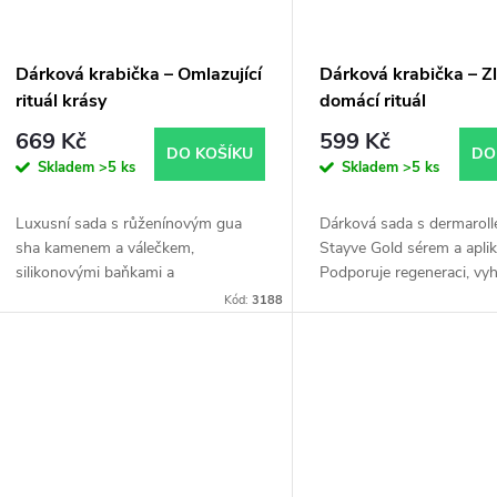
Dárková krabička – Omlazující
Dárková krabička – Z
rituál krásy
domácí rituál
669 Kč
599 Kč
DO KOŠÍKU
DO
Skladem
>5 ks
Skladem
>5 ks
Luxusní sada s růženínovým gua
Dárková sada s dermaroll
sha kamenem a válečkem,
Stayve Gold sérem a apli
silikonovými baňkami a
Podporuje regeneraci, vyh
hyaluronovým sérem. Zpevňuje,
rozzáření pleti s luxusní
Kód:
3188
rozjasňuje a omlazuje pleť.
zlata.