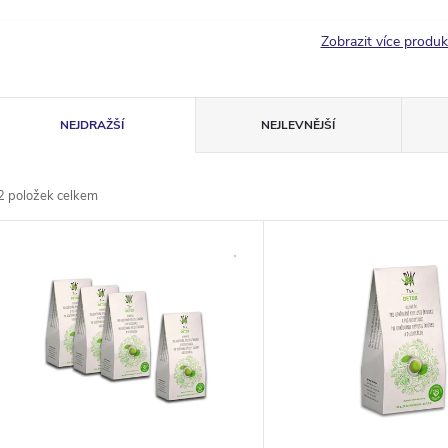
Zobrazit více produ
Ř
NEJDRAŽŠÍ
NEJLEVNĚJŠÍ
a
2
položek celkem
z
V
e
ý
n
p
p
s