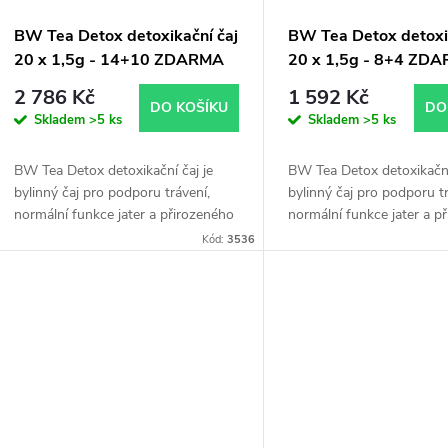
r
p
BW Tea Detox detoxikační čaj
BW Tea Detox detoxi
o
20 x 1,5g - 14+10 ZDARMA
20 x 1,5g - 8+4 ZD
r
2 786 Kč
1 592 Kč
d
DO KOŠÍKU
DO
Skladem
>5 ks
Skladem
>5 ks
o
u
BW Tea Detox detoxikační čaj je
BW Tea Detox detoxikační
d
bylinný čaj pro podporu trávení,
bylinný čaj pro podporu tr
k
normální funkce jater a přirozeného
normální funkce jater a p
u
pročištění organismu. Obsahuje
pročištění organismu. Ob
Kód:
3536
t
smetanku lékařskou, kopřivu,
smetanku lékařskou, kopř
k
heřmánek, zázvor...
heřmánek, zázvor...
ů
t
ů