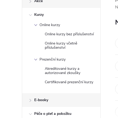
Akce
t
N
Kurzy
r
Online kurzy
a
Online kurzy bez příslušenství
n
Online kurzy včetně
příslušenství
n
Prezenční kurzy
í
Akreditované kurzy a
autorizované zkoušky
p
Certifikované prezenční kurzy
a
E-booky
n
Péče o pleť a pokožku