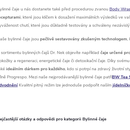
v
ylinné čaje u nás dostanete také před procedurou zvanou
Body Wra
ecepturami
, které jsou klíčem k dosažení maximálních výsledků ve va
yváženost chutí, které jsou důkladně testovány a schváleny nezávislým
á
d
aše bylinné čaje jsou
pečlivě sestavovány zkušeným technologem
,
a
 sortimentu bylinných čajů Dr. Nek objevíte například
čaje určené pr
c
okožky a regeneraci, energetické čaje či detoxikační čaje. Díky svému
aké
ideálním dárkem pro každého
, kdo si potrpí na zdravý životní s
ílně Progrespo. Mezi naše nejprodávanější bylinné čaje patří
BW Tea S
p
dvodnění
Kvalitní pitný režim lze jednoduše podpořit naším
jídelníč
v
k
ejčastější otázky a odpovědi pro kategorii Bylinné čaje