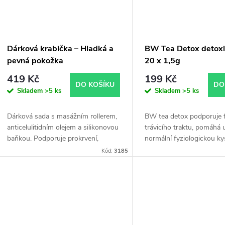
Dárková krabička – Hladká a
BW Tea Detox detoxi
pevná pokožka
20 x 1,5g
419 Kč
199 Kč
DO KOŠÍKU
DO
Skladem
>5 ks
Skladem
>5 ks
Dárková sada s masážním rollerem,
BW tea detox podporuje 
anticelulitidním olejem a silikonovou
trávicího traktu, pomáhá 
baňkou. Podporuje prokrvení,
normální fyziologickou ky
vyhlazení pokožky a redukci
v žaludku.
Kód:
3185
celulitidy.