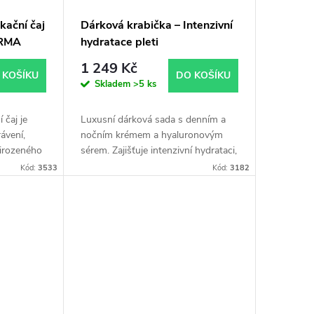
kační čaj
Dárková krabička – Intenzivní
ARMA
hydratace pleti
1 249 Kč
 KOŠÍKU
DO KOŠÍKU
Skladem
>5 ks
 čaj je
Luxusní dárková sada s denním a
ávení,
nočním krémem a hyaluronovým
řirozeného
sérem. Zajišťuje intenzivní hydrataci,
sahuje
výživu a hebkost pleti po celý den i
Kód:
3533
Kód:
3182
ivu,
noc.