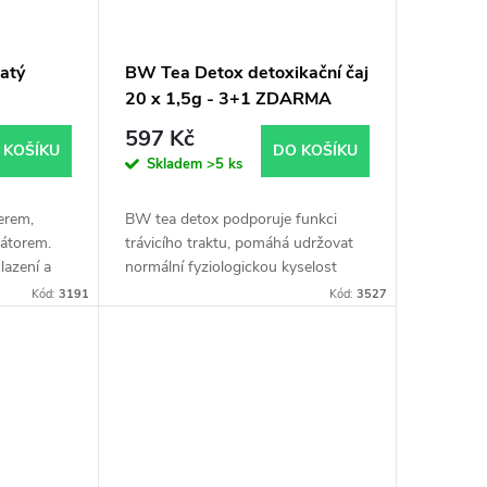
latý
BW Tea Detox detoxikační čaj
20 x 1,5g - 3+1 ZDARMA
597 Kč
 KOŠÍKU
DO KOŠÍKU
Skladem
>5 ks
erem,
BW tea detox podporuje funkci
kátorem.
trávicího traktu, pomáhá udržovat
lazení a
normální fyziologickou kyselost
m dotekem
v žaludku.
Kód:
3191
Kód:
3527