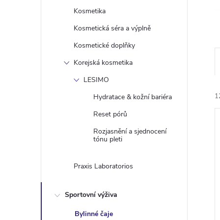
e
Kosmetika
Kosmetická séra a výplně
l
Kosmetické doplňky
Korejská kosmetika
LESIMO
1
Hydratace & kožní bariéra
Reset pórů
Rozjasnění a sjednocení
tónu pleti
Praxis Laboratorios
í
i
Sportovní výživa
Bylinné čaje