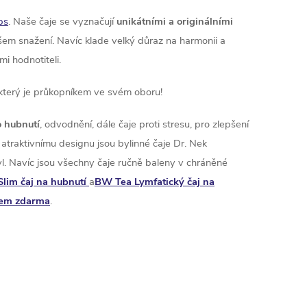
ps
. Naše čaje se vyznačují
unikátními a originálními
šem snažení. Navíc klade velký důraz na harmonii a
i hodnotiteli.
 který je průkopníkem ve svém oboru!
o hubnutí
, odvodnění, dále čaje proti stresu, pro zlepšení
 atraktivnímu designu jsou bylinné čaje Dr. Nek
tyl. Navíc jsou všechny čaje ručně baleny v chráněné
lim čaj na hubnutí
a
BW Tea Lymfatický čaj na
kem zdarma
.