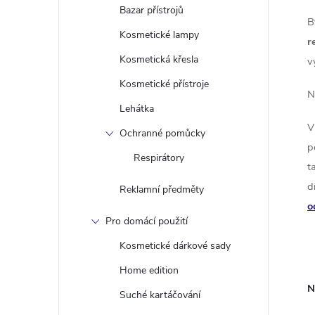
Bazar přístrojů
B
l
Kosmetické lampy
r
Kosmetická křesla
v
Kosmetické přístroje
N
Lehátka
V
Ochranné pomůcky
p
Respirátory
t
í
d
Reklamní předměty
o
Pro domácí použití
r
Kosmetické dárkové sady
Home edition
N
Suché kartáčování