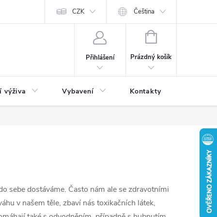
CZK
Čeština
NÁKUPNÍ
KOŠÍK
Prázdný košík
Přihlášení
í výživa
Vybavení
Kontakty
Blog
é do sebe dostáváme. Často nám ale se zdravotními
váhu v našem těle, zbaví nás toxikačních látek,
 pomáhají také s odvodněním, případně s hubnutím.