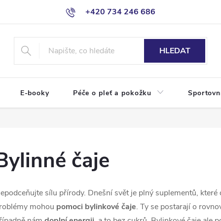
+420 734 246 686
HLEDAT
E-booky
Péče o pleť a pokožku
Sportovn
Bylinné čaje
epodceňujte sílu přírody. Dnešní svět je plný suplementů, kter
roblémy mohou
pomoci bylinkové čaje
. Ty se postarají o rovno
řípadně nám
doplní energii
, a to bez cukrů. Bylinkové čaje ale