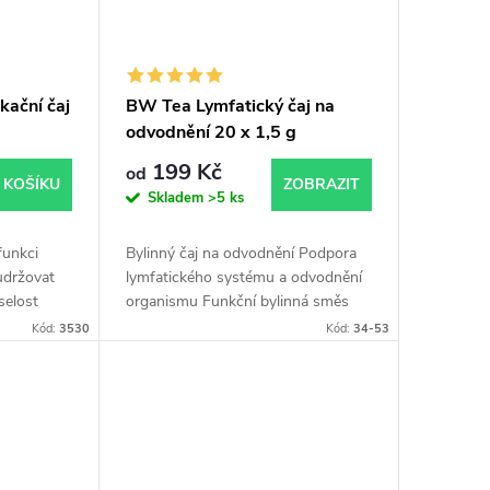
kační čaj
BW Tea Lymfatický čaj na
odvodnění 20 x 1,5 g
199 Kč
od
 KOŠÍKU
ZOBRAZIT
Skladem
>5 ks
funkci
Bylinný čaj na odvodnění Podpora
udržovat
lymfatického systému a odvodnění
selost
organismu Funkční bylinná směs
pro odvodnění organismu a
Kód:
3530
Kód:
34-53
podporu lymfatického systému.
Pomáhá při zadržování...