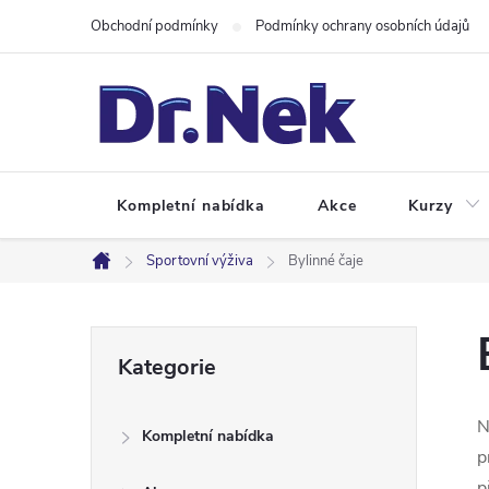
Přejít
Obchodní podmínky
Podmínky ochrany osobních údajů
na
obsah
Kompletní nabídka
Akce
Kurzy
Sportovní výživa
Bylinné čaje
Domů
P
Přeskočit
Kategorie
kategorie
o
N
Kompletní nabídka
s
p
p