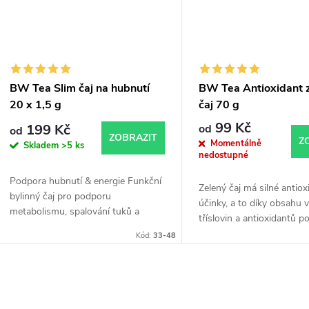
BW Tea Slim čaj na hubnutí
BW Tea Antioxidant 
20 x 1,5 g
čaj 70 g
99 Kč
199 Kč
od
od
ZOBRAZIT
Z
Momentálně
Skladem
>5 ks
nedostupné
Podpora hubnutí & energie Funkční
Zelený čaj má silné antiox
bylinný čaj pro podporu
účinky, a to díky obsahu 
metabolismu, spalování tuků a
tříslovin a antioxidantů p
dodání energie během dne. Ideální
osvěžuje, podporuje norm
Kód:
33-48
doplněk při redukci hmotnosti. ✔
činnost srdce.
Podpora...
O