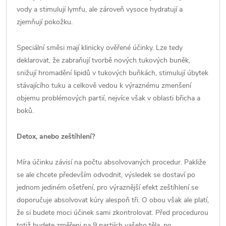
vody a stimulují lymfu, ale zároveň vysoce hydratují a
zjemňují pokožku.
Speciální směsi mají klinicky ověřené účinky. Lze tedy
deklarovat, že zabraňují tvorbě nových tukových buněk,
snižují hromadění lipidů v tukových buňkách, stimulují úbytek
stávajícího tuku a celkově vedou k výraznému zmenšení
objemu problémových partií, nejvíce však v oblasti břicha a
boků.
Detox, anebo zeštíhlení?
Míra účinku závisí na počtu absolvovaných procedur. Pakliže
se ale chcete především odvodnit, výsledek se dostaví po
jednom jediném ošetření, pro výraznější efekt zeštíhlení se
doporučuje absolvovat kúry alespoň tři. O obou však ale platí,
že si budete moci účinek sami zkontrolovat. Před procedurou
totiž budete změřeni na 9 partiích vašeho těla, po