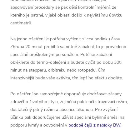
absolvování procedury se pak dělá kontrolní měření, ze
kterého je patrné, v jaké oblasti došlo k největšímu úbytku
centimetrů.
Na jedno ošetření je potřeba vyčlenit si cca hodinku času.
Zhruba 20 minut probíhá samotné zabalení, to je provedeno
speciálně proškoleným personálem. Poté se zabalení
obléknete do termo-oblečení a budete cvičit po dobu 30ti
minut na stepperu, orbitreku nebo rotopedu. Čím
intenzivnější bude vaše aktivita, tím lepšího efektu docílíte.
Po ošetření se samozřejmě doporučuje dodržovat zásady
zdravého životního stylu, zejména pak lehčí stravovací režim,
dostatečný pitný režim a absence alkoholu. Pro zvýšení
účinku pak doporučujeme užívat speciální bylinné směsi na
podporu lymfy a odvodnění v
podobě čajů z nabídky BW
.