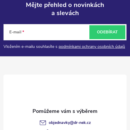
Mějte přehled o novinkách
a slevách
Z
á
E-mail
ODEBÍRAT
p
Vložením e-mailu souhlasíte s
podmínkami ochrany osobních údajů
a
t
í
objednavky
@
dr-nek.cz