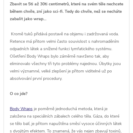
Zbavit se 5ti až 30ti centimetrů, které na svém těle nechcete
během chvíle, zní jako sci-fi. Tedy do chvíle, než se necháte
zabalit jako wrap…
Kromě tuků přidává postavě na objemu i zadržovaná voda.
Retence má přitom velmi často souvislost s nahromaděním
odpadních látek a snížené funkci lymfatického systému.
Ošetření Body Wraps bylo záměrně navrženo tak, aby
eliminovalo všechny tři tyto problémy najednou. Úbytky jsou
velmi významné, velké zlepšení je přitom viditelné už po
absolvování první procedury.
O co jde?
Body Wraps
je poměrně jednoduchá metoda, která je
založena na speciálních zábalech celého těla. Gáza, do které
se tělo balí, je přitom napuštěna směsí vysoce účinných látek
s dvojitým efektem. To znamená, že vás nejen zbavují toxinů,