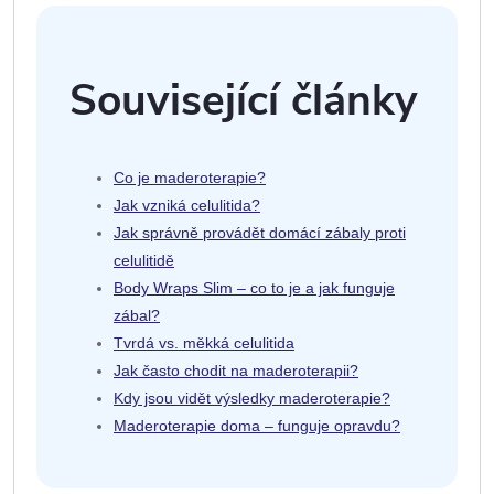
Související články
Co je maderoterapie?
Jak vzniká celulitida?
Jak správně provádět domácí zábaly proti
celulitidě
Body Wraps Slim – co to je a jak funguje
zábal?
Tvrdá vs. měkká celulitida
Jak často chodit na maderoterapii?
Kdy jsou vidět výsledky maderoterapie?
Maderoterapie doma – funguje opravdu?