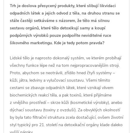
Trh je doslova přesycený produkty, které slibují likvidaci
odpadních látek a jejich odvod z těla, na druhou stranu se
stále častěji setkáváme s názorem, že tělo má silnou
sestavu orgánů, které tělo detoxikují samy a koupí
podpůrných výrobků pouze podpoříte neviditelné ruce
šikovného marketingu. Kde je tedy potom pravda?
Lidské tělo je naprosto dokonalý systém, ve kterém probíhají
všechny funkce lépe než na tom nejpropracovanějším stroji.
Proto, abychom se neotrávili, zřídilo hned čtyři systémy –
kůži, játra, ledviny a vylučovací soustavu. Všemi těmito
cestami se zbavuje odpadních látek, které vznikají vlivem
biochemických reakcí těla, a pak toxinů, které přijímáme
z vnějšího prostředí – skrze kůži (kosmetické výrobky), anebo
dýchací soustavu (toxiny z ovzduší). Za obvyklých okolností
by byla tato filtrační struktura zcela dostačující, ovšem životní
styl typický pro 21. století na detoxikační orgány klade daleko
vyšší nároky.