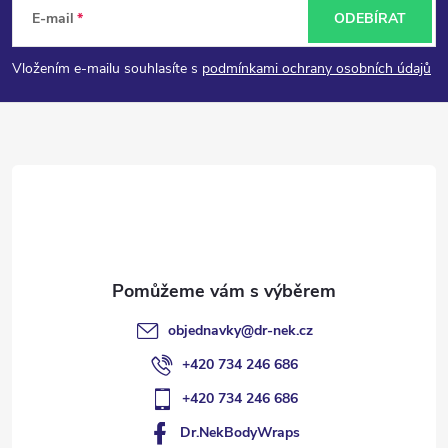
á
E-mail
ODEBÍRAT
p
Vložením e-mailu souhlasíte s
podmínkami ochrany osobních údajů
a
t
í
objednavky
@
dr-nek.cz
+420 734 246 686
+420 734 246 686
Dr.NekBodyWraps