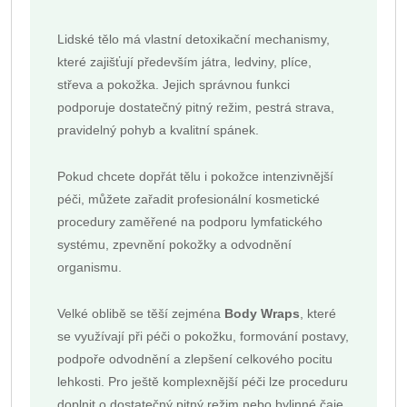
Lidské tělo má vlastní detoxikační mechanismy,
které zajišťují především játra, ledviny, plíce,
střeva a pokožka. Jejich správnou funkci
podporuje dostatečný pitný režim, pestrá strava,
pravidelný pohyb a kvalitní spánek.
Pokud chcete dopřát tělu i pokožce intenzivnější
péči, můžete zařadit profesionální kosmetické
procedury zaměřené na podporu lymfatického
systému, zpevnění pokožky a odvodnění
organismu.
Velké oblibě se těší zejména
Body Wraps
, které
se využívají při péči o pokožku, formování postavy,
podpoře odvodnění a zlepšení celkového pocitu
lehkosti. Pro ještě komplexnější péči lze proceduru
doplnit o dostatečný pitný režim nebo bylinné čaje