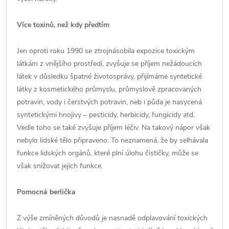
Více toxinů, než kdy předtím
Jen oproti roku 1990 se ztrojnásobila expozice toxickým
látkám z vnějšího prostředí, zvyšuje se příjem nežádoucích
látek v důsledku špatné životosprávy, přijímáme syntetické
látky z kosmetického průmyslu, průmyslově zpracovaných
potravin, vody i čerstvých potravin, neb i půda je nasycená
syntetickými hnojivy – pesticidy, herbicidy, fungicidy atd.
Vedle toho se také zvyšuje příjem léčiv. Na takový nápor však
nebylo lidské tělo připraveno. To neznamená, že by selhávala
funkce lidských orgánů, které plní úlohu čističky, může se
však snižovat jejich funkce.
Pomocná berlička
Z výše zmíněných důvodů je nasnadě odplavování toxických