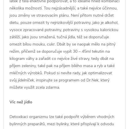
látek z těla efektivně podporovat, a to ideálně hned kombinací
několika možností. Tou nejzásadnější, a také nejvíce účinnou,
jsou změny ve stravovacím plánu. Není přitom nutné držet
dietu, pouze omezit ty nejrizikovější potraviny, jako je alkohol,
vysoce zpracované potraviny, potraviny s vysokou kalorickou
zátěží, jako jsou smažená, tučná jídla, též se doporučuje
omezit bílou mouku, cukr. Dbát by se naopak mělo na pitný
režim, přičemž se doporučuje vypít 30 – 45ml tekutin na
kilogram váhy a zařadit co nejvíce živé stravy, tedy dbát na
příjem zeleniny, také pak na příjem bílého masa a ryb a také
mléčných výrobků. Pokud si nevíte rady, jak optimalizovat
svůj jídelníček, inspirujte se programem od Dr.Nek, který
můžete využít zcela zdarma.
Víc než jídlo
Detoxikaci organizmu lze také podpořit výběrem vhodných
bylinných preparátů, mezi bylinky, které přispívají k odvodu