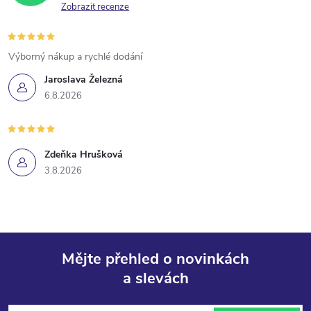
Zobrazit recenze
Výborný nákup a rychlé dodání
Jaroslava Železná
6.8.2026
Zdeňka Hrušková
3.8.2026
Mějte přehled o novinkách
a slevách
Z