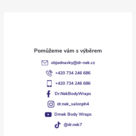
t
í
objednavky
@
dr-nek.cz
+420 734 246 686
+420 734 246 686
Dr.NekBodyWraps
dr.nek_salonph4
Drnek Body Wraps
@dr.nek7