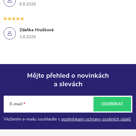
6.8.2026
Zdeňka Hrušková
3.8.2026
Mějte přehled o novinkách
a slevách
Z
á
E-mail
ODEBÍRAT
p
Vložením e-mailu souhlasíte s
podmínkami ochrany osobních údajů
a