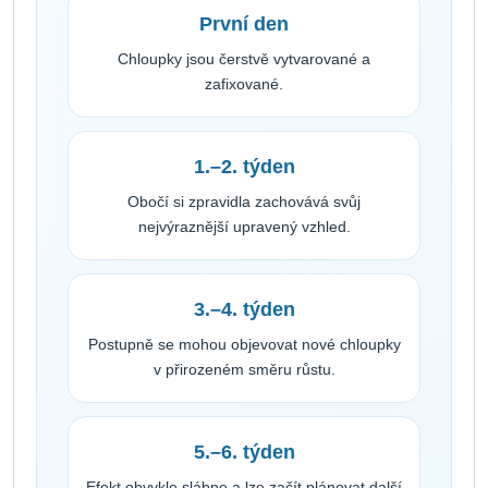
První den
Chloupky jsou čerstvě vytvarované a
zafixované.
1.–2. týden
Obočí si zpravidla zachovává svůj
nejvýraznější upravený vzhled.
3.–4. týden
Postupně se mohou objevovat nové chloupky
v přirozeném směru růstu.
5.–6. týden
Efekt obvykle slábne a lze začít plánovat další