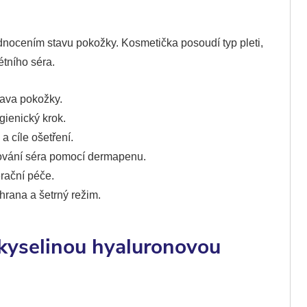
dnocením stavu pokožky. Kosmetička posoudí typ pleti,
étního séra.
rava pokožky.
gienický krok.
 a cíle ošetření.
vání séra pomocí dermapenu.
rační péče.
hrana a šetrný režim.
kyselinou hyaluronovou