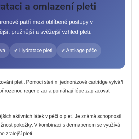
taci a omlazení pleti
ronové patří mezi oblíbené postupy v
ší, pružnější a svěžejší vzhled pleti.
ová
✔ Hydratace pleti
✔ Anti-age péče
kování pleti. Pomocí sterilní jednorázové cartridge vytváří
 přirozenou regeneraci a pomáhají lépe zapracovat
ších aktivních látek v péči o pleť. Je známá schopností
ružnost pokožky. V kombinaci s dermapenem se využívá
zralejší pleti.