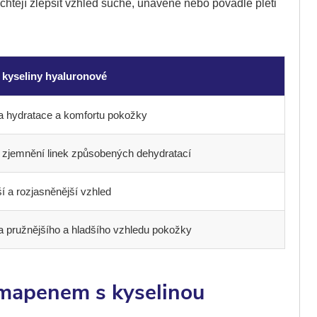
chtějí zlepšit vzhled suché, unavené nebo povadlé pleti
 kyseliny hyaluronové
a hydratace a komfortu pokožky
é zjemnění linek způsobených dehydratací
í a rozjasněnější vzhled
a pružnějšího a hladšího vzhledu pokožky
rmapenem s kyselinou