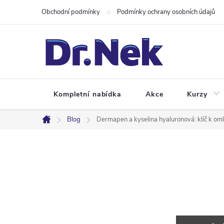
Přejít
Obchodní podmínky
Podmínky ochrany osobních údajů
na
obsah
Kompletní nabídka
Akce
Kurzy
Blog
Dermapen a kyselina hyaluronová: klíč k oml
Domů