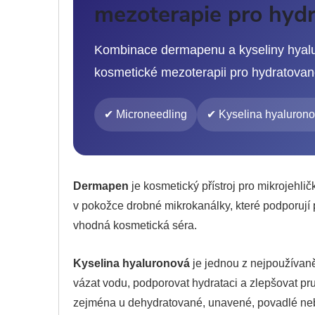
mezoterapie pro hydra
Kombinace dermapenu a kyseliny hyalu
kosmetické mezoterapii pro hydratovaněj
✔ Microneedling
✔ Kyselina hyaluron
Dermapen
je kosmetický přístroj pro mikrojehlič
v pokožce drobné mikrokanálky, které podporují
vhodná kosmetická séra.
Kyselina hyaluronová
je jednou z nejpoužívaněj
vázat vodu, podporovat hydrataci a zlepšovat p
zejména u dehydratované, unavené, povadlé nebo 