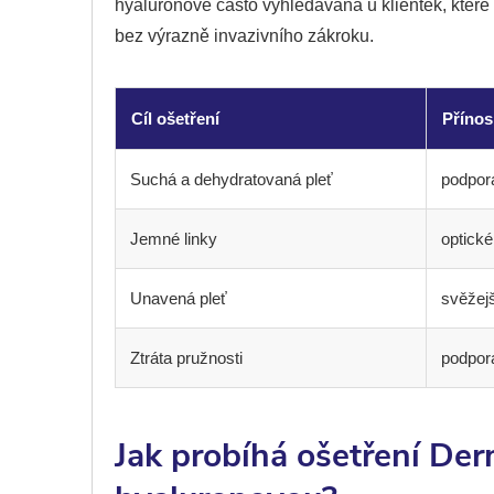
hyaluronové často vyhledávaná u klientek, které 
bez výrazně invazivního zákroku.
Cíl ošetření
Přínos
Suchá a dehydratovaná pleť
podpor
Jemné linky
optick
Unavená pleť
svěžejš
Ztráta pružnosti
podpor
Jak probíhá ošetření De