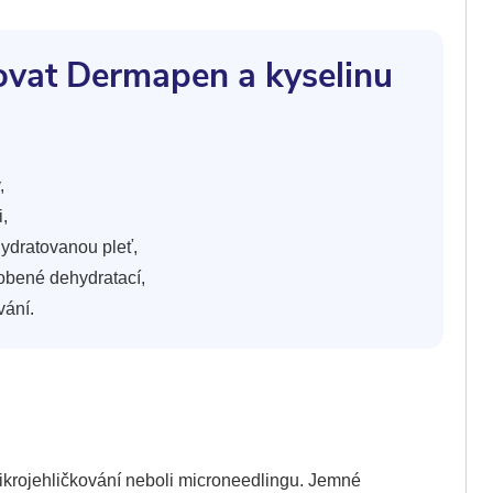
ovat Dermapen a kyselinu
,
,
ydratovanou pleť,
obené dehydratací,
vání.
mikrojehličkování neboli microneedlingu. Jemné