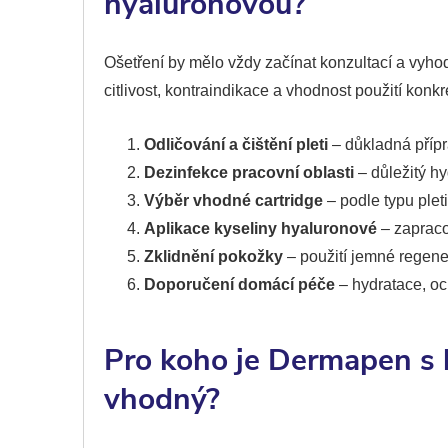
hyaluronovou?
Ošetření by mělo vždy začínat konzultací a vyho
citlivost, kontraindikace a vhodnost použití konkr
Odličování a čištění pleti
– důkladná příp
Dezinfekce pracovní oblasti
– důležitý hy
Výběr vhodné cartridge
– podle typu pleti
Aplikace kyseliny hyaluronové
– zapraco
Zklidnění pokožky
– použití jemné regene
Doporučení domácí péče
– hydratace, oc
Pro koho je Dermapen s 
vhodný?