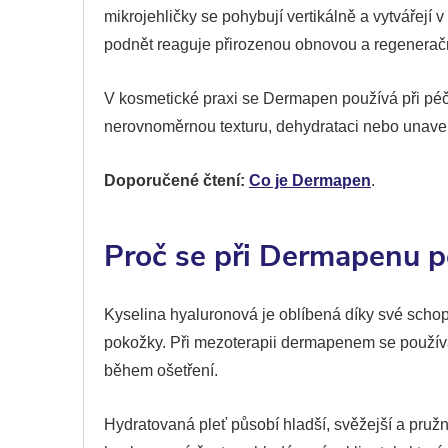
mikrojehličky se pohybují vertikálně a vytvářejí
podnět reaguje přirozenou obnovou a regenerač
V kosmetické praxi se Dermapen používá při péči 
nerovnoměrnou texturu, dehydrataci nebo unaven
Doporučené čtení:
Co je Dermapen
.
Proč se při Dermapenu p
Kyselina hyaluronová je oblíbená díky své scho
pokožky. Při mezoterapii dermapenem se používá
během ošetření.
Hydratovaná pleť působí hladší, svěžejší a pruž