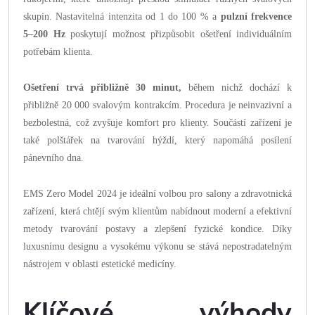
skupin. Nastavitelná intenzita od 1 do 100 % a
pulzní frekvence
5–200 Hz
poskytují možnost přizpůsobit ošetření individuálním
potřebám klienta.
Ošetření trvá přibližně 30 minut,
během nichž dochází k
přibližně 20 000 svalovým kontrakcím. Procedura je neinvazivní a
bezbolestná, což zvyšuje komfort pro klienty. Součástí zařízení je
také polštářek na tvarování hýždí, který napomáhá posílení
pánevního dna.
EMS Zero Model 2024 je ideální volbou pro salony a zdravotnická
zařízení, která chtějí svým klientům nabídnout moderní a efektivní
metody tvarování postavy a zlepšení fyzické kondice. Díky
luxusnímu designu a vysokému výkonu se stává nepostradatelným
nástrojem v oblasti estetické medicíny.
Klíčové výhody