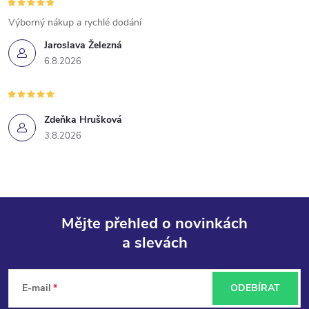
Výborný nákup a rychlé dodání
Jaroslava Železná
6.8.2026
Zdeňka Hrušková
3.8.2026
Mějte přehled o novinkách
a slevách
Z
á
E-mail
ODEBÍRAT