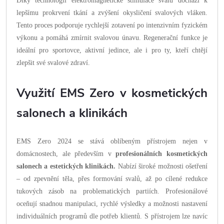
Díky technologii elektromagnetické stimulace svalů dochází k
lepšímu prokrvení tkání a zvýšení okysličení svalových vláken.
Tento proces podporuje rychlejší zotavení po intenzivním fyzickém
výkonu a pomáhá zmírnit svalovou únavu. Regenerační funkce je
ideální pro sportovce, aktivní jedince, ale i pro ty, kteří chtějí
zlepšit své svalové zdraví.
Využití EMS Zero v kosmetických
salonech a klinikách
EMS Zero 2024 se stává oblíbeným přístrojem nejen v
domácnostech, ale především v
profesionálních kosmetických
salonech a estetických klinikách.
Nabízí široké možnosti ošetření
– od zpevnění těla, přes formování svalů, až po cílené redukce
tukových zásob na problematických partiích. Profesionálové
oceňují snadnou manipulaci, rychlé výsledky a možnosti nastavení
individuálních programů dle potřeb klientů. S přístrojem lze navíc