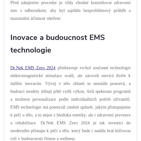
Před zahájením procedur je vždy vhodné konzultovat zdravotní
stav s odborníkem, aby byl zajištěn bezproblémový průběh a
maximální účinnost ošetření.
Inovace a budoucnost EMS
technologie
Dr.Nek EMS Zero 2024
představuje vrchol současné technologie
elektromagnetické stimulace svalů, ale zároveň otevírá dveře k
dalším inovacím. Vývoj v této oblasti se neustále posouvá, a
budoucí modely slibují ještě vyšší výkon, širší spektrum programů
a možnost personalizace podle individuálních potřeb uživatelů.
EMS technologie má potenciál změnit způsob, jakým přistupujeme
k péči o tělo, a to nejen z hlediska estetiky, ale i zdravotní prevence
a rehabilitace. Dr.Nek EMS Zero 2024 je tak investicí do
moderního přístupu k péči o tělo, který bude i nadále hrát klíčovou
roli v budoucnosti fitness a wellness.