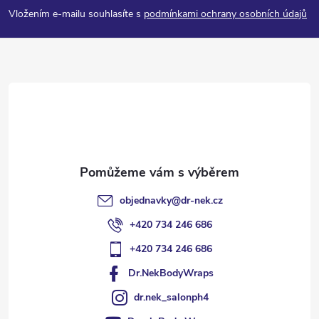
p
Vložením e-mailu souhlasíte s
podmínkami ochrany osobních údajů
a
t
í
objednavky
@
dr-nek.cz
+420 734 246 686
+420 734 246 686
Dr.NekBodyWraps
dr.nek_salonph4