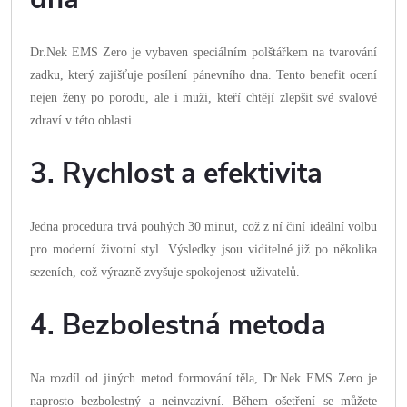
Dr.Nek EMS Zero je vybaven speciálním polštářkem na tvarování
zadku, který zajišťuje posílení pánevního dna. Tento benefit ocení
nejen ženy po porodu, ale i muži, kteří chtějí zlepšit své svalové
zdraví v této oblasti.
3. Rychlost a efektivita
Jedna procedura trvá pouhých 30 minut, což z ní činí ideální volbu
pro moderní životní styl. Výsledky jsou viditelné již po několika
sezeních, což výrazně zvyšuje spokojenost uživatelů.
4. Bezbolestná metoda
Na rozdíl od jiných metod formování těla, Dr.Nek EMS Zero je
naprosto bezbolestný a neinvazivní. Během ošetření se můžete