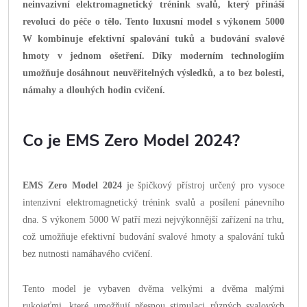
neinvazivní elektromagnetický trénink svalů, který přináší
revoluci do péče o tělo. Tento luxusní model s výkonem 5000
W kombinuje efektivní spalování tuků a budování svalové
hmoty v jednom ošetření. Díky moderním technologiím
umožňuje dosáhnout neuvěřitelných výsledků, a to bez bolesti,
námahy a dlouhých hodin cvičení.
Co je EMS Zero Model 2024?
EMS Zero Model 2024
je špičkový přístroj určený pro vysoce
intenzivní elektromagnetický trénink svalů a posílení pánevního
dna. S výkonem 5000 W patří mezi nejvýkonnější zařízení na trhu,
což umožňuje efektivní budování svalové hmoty a spalování tuků
bez nutnosti namáhavého cvičení.
Tento model je vybaven dvěma velkými a dvěma malými
rukojeťmi, které umožňují přesnou stimulaci různých svalových