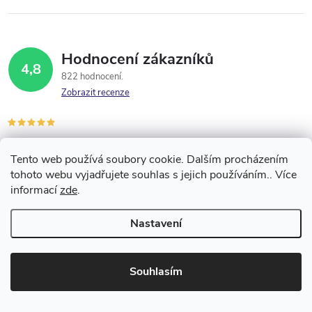
Hodnocení zákazníků
4,8
822 hodnocení
Zobrazit recenze
Výborný nákup a rychlé dodání
Tento web používá soubory cookie. Dalším procházením
Jaroslava Železná
tohoto webu vyjadřujete souhlas s jejich používáním.. Více
6.8.2026
informací
zde
.
Nastavení
Zdeňka Hrušková
3.8.2026
Souhlasím