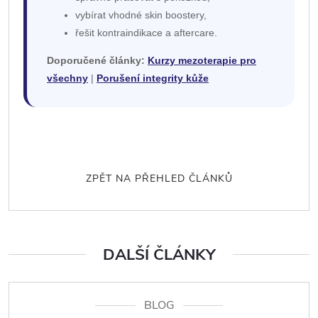
vybírat vhodné skin boostery,
řešit kontraindikace a aftercare.
Doporučené články:
Kurzy mezoterapie pro
všechny
|
Porušení integrity kůže
ZPĚT NA PŘEHLED ČLÁNKŮ
DALŠÍ ČLÁNKY
BLOG