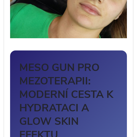
MESO GUN PRO
MEZOTERAPII:
MODERNÍ CESTA K
HYDRATACI A
GLOW SKIN
EFEKTU