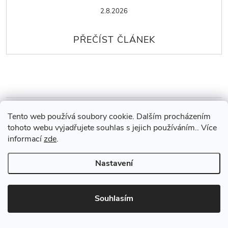
2.8.2026
Tento web používá soubory cookie. Dalším procházením
tohoto webu vyjadřujete souhlas s jejich používáním.. Více
Hodnocení zákazníků
4,8
informací
zde
.
822 hodnocení
Zobrazit recenze
Nastavení
Výborný nákup a rychlé dodání
Souhlasím
Jaroslava Železná
6.8.2026