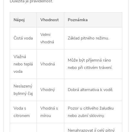
Důležitá je pravidelnost.
Nápoj
Vhodnost
Poznámka
Velmi
Čistá voda
Základ pitného režimu.
vhodná
Vlažná
Může být příjemná ráno
nebo teplá
Vhodná
nebo při citlivém trávení.
voda
Neslazený
Vhodný
Dobrá alternativa k vodě.
bylinný čaj
Voda s
Vhodná s
Pozor u citlivého žaludku
citronem
mírou
nebo zubní skloviny.
Nenahrazovat jí celý pitný