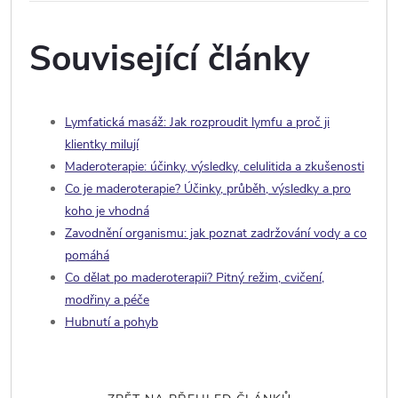
Související články
Lymfatická masáž: Jak rozproudit lymfu a proč ji
klientky milují
Maderoterapie: účinky, výsledky, celulitida a zkušenosti
Co je maderoterapie? Účinky, průběh, výsledky a pro
koho je vhodná
Zavodnění organismu: jak poznat zadržování vody a co
pomáhá
Co dělat po maderoterapii? Pitný režim, cvičení,
modřiny a péče
Hubnutí a pohyb