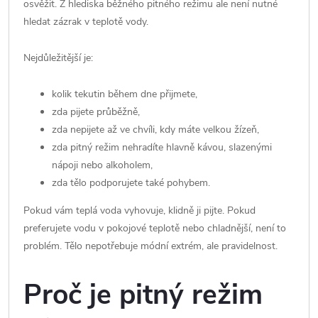
osvěžit. Z hlediska běžného pitného režimu ale není nutné
hledat zázrak v teplotě vody.
Nejdůležitější je:
kolik tekutin během dne přijmete,
zda pijete průběžně,
zda nepijete až ve chvíli, kdy máte velkou žízeň,
zda pitný režim nehradíte hlavně kávou, slazenými
nápoji nebo alkoholem,
zda tělo podporujete také pohybem.
Pokud vám teplá voda vyhovuje, klidně ji pijte. Pokud
preferujete vodu v pokojové teplotě nebo chladnější, není to
problém. Tělo nepotřebuje módní extrém, ale pravidelnost.
Proč je pitný režim