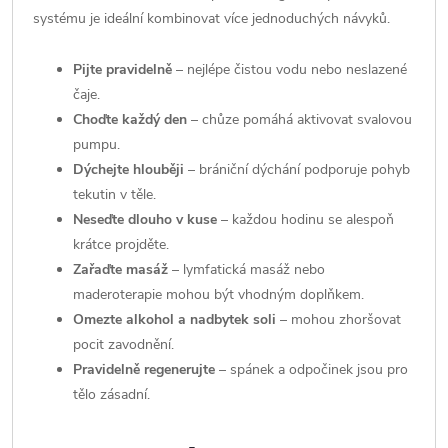
systému je ideální kombinovat více jednoduchých návyků.
Pijte pravidelně
– nejlépe čistou vodu nebo neslazené
čaje.
Choďte každý den
– chůze pomáhá aktivovat svalovou
pumpu.
Dýchejte hlouběji
– brániční dýchání podporuje pohyb
tekutin v těle.
Neseďte dlouho v kuse
– každou hodinu se alespoň
krátce projděte.
Zařaďte masáž
– lymfatická masáž nebo
maderoterapie mohou být vhodným doplňkem.
Omezte alkohol a nadbytek soli
– mohou zhoršovat
pocit zavodnění.
Pravidelně regenerujte
– spánek a odpočinek jsou pro
tělo zásadní.