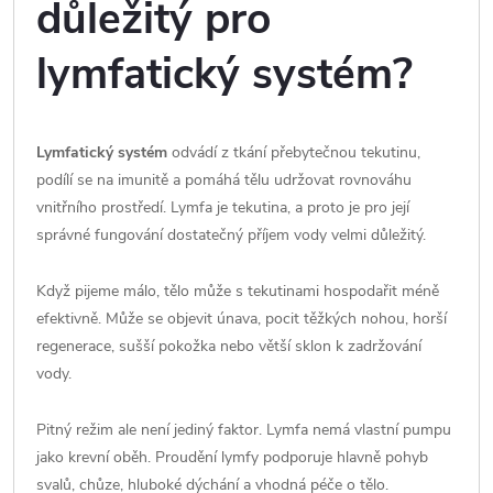
důležitý pro
lymfatický systém?
Lymfatický systém
odvádí z tkání přebytečnou tekutinu,
podílí se na imunitě a pomáhá tělu udržovat rovnováhu
vnitřního prostředí. Lymfa je tekutina, a proto je pro její
správné fungování dostatečný příjem vody velmi důležitý.
Když pijeme málo, tělo může s tekutinami hospodařit méně
efektivně. Může se objevit únava, pocit těžkých nohou, horší
regenerace, sušší pokožka nebo větší sklon k zadržování
vody.
Pitný režim ale není jediný faktor. Lymfa nemá vlastní pumpu
jako krevní oběh. Proudění lymfy podporuje hlavně pohyb
svalů, chůze, hluboké dýchání a vhodná péče o tělo.