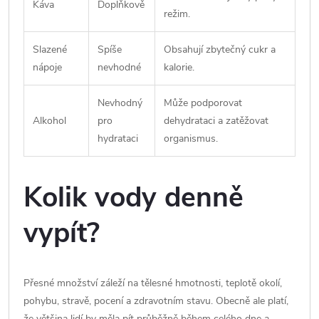
Káva
Doplňkově
režim.
Slazené
Spíše
Obsahují zbytečný cukr a
nápoje
nevhodné
kalorie.
Nevhodný
Může podporovat
Alkohol
pro
dehydrataci a zatěžovat
hydrataci
organismus.
Kolik vody denně
vypít?
Přesné množství záleží na tělesné hmotnosti, teplotě okolí,
pohybu, stravě, pocení a zdravotním stavu. Obecně ale platí,
že většina lidí by měla pít průběžně během celého dne a