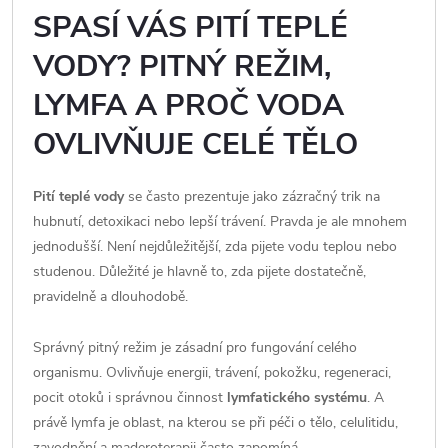
SPASÍ VÁS PITÍ TEPLÉ
VODY? PITNÝ REŽIM,
LYMFA A PROČ VODA
OVLIVŇUJE CELÉ TĚLO
Pití teplé vody
se často prezentuje jako zázračný trik na
hubnutí, detoxikaci nebo lepší trávení. Pravda je ale mnohem
jednodušší. Není nejdůležitější, zda pijete vodu teplou nebo
studenou. Důležité je hlavně to, zda pijete dostatečně,
pravidelně a dlouhodobě.
Správný pitný režim je zásadní pro fungování celého
organismu. Ovlivňuje energii, trávení, pokožku, regeneraci,
pocit otoků i správnou činnost
lymfatického systému
. A
právě lymfa je oblast, na kterou se při péči o tělo, celulitidu,
zavodnění a maderoterapii často zapomíná.