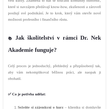
vést kurzy. Znamená to stát se součástí komunity odbornic,
které si navzájem předávají know-how, zkušenosti a zároveň
posilují své podnikání. Je to krok, který vám otevře nové
možnosti profesního i finančního růstu.
Jak školitelství v rámci Dr. Nek
📚
Akademie funguje?
Celý proces je jednoduchý, přehledný a přizpůsobený tak,
aby vám nekomplikoval běžnou práci, ale naopak ji
obohatil.
✅
Co je potřeba udělat:
Sežeňte si zájemkyni o kurz
– klientku si domluvíte