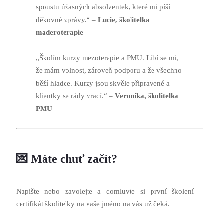
spoustu úžasných absolventek, které mi píší
děkovné zprávy.“ –
Lucie, školitelka
maderoterapie
„Školím kurzy mezoterapie a PMU. Líbí se mi,
že mám volnost, zároveň podporu a že všechno
běží hladce. Kurzy jsou skvěle připravené a
klientky se rády vrací.“ –
Veronika, školitelka
PMU
💌 Máte chuť začít?
Napište nebo zavolejte a domluvte si první školení –
certifikát školitelky na vaše jméno na vás už čeká.