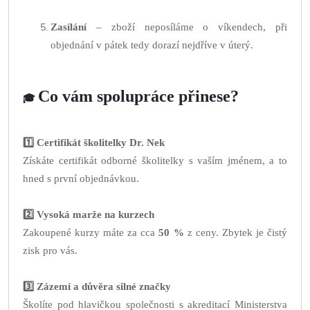
Zasílání
– zboží neposíláme o víkendech, při
objednání v pátek tedy dorazí nejdříve v úterý.
Co vám spolupráce přinese?
🎓
1️⃣ Certifikát školitelky Dr. Nek
Získáte certifikát odborné školitelky s vaším jménem, a to
hned s první objednávkou.
2️⃣ Vysoká marže na kurzech
Zakoupené kurzy máte za cca
50 %
z ceny. Zbytek je čistý
zisk pro vás.
3️⃣ Zázemí a důvěra silné značky
Školíte pod hlavičkou společnosti s akreditací Ministerstva