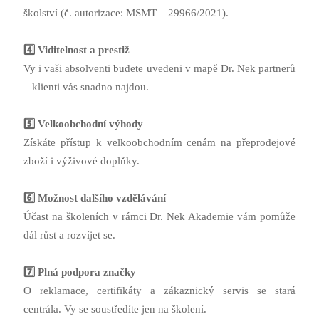
školství (č. autorizace: MSMT – 29966/2021).
4️⃣ Viditelnost a prestiž
Vy i vaši absolventi budete uvedeni v mapě Dr. Nek partnerů
– klienti vás snadno najdou.
5️⃣ Velkoobchodní výhody
Získáte přístup k velkoobchodním cenám na přeprodejové
zboží i výživové doplňky.
6️⃣ Možnost dalšího vzdělávání
Účast na školeních v rámci Dr. Nek Akademie vám pomůže
dál růst a rozvíjet se.
7️⃣ Plná podpora značky
O reklamace, certifikáty a zákaznický servis se stará
centrála. Vy se soustředíte jen na školení.