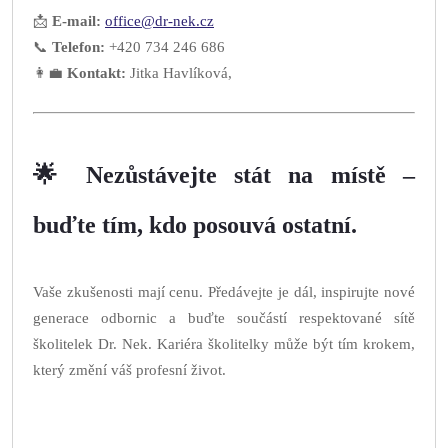
📩
E-mail:
office@dr-nek.cz
📞
Telefon:
+420 734 246 686
👩‍💼
Kontakt:
Jitka Havlíková,
🌟 Nezůstávejte stát na místě –
buďte tím, kdo posouvá ostatní.
Vaše zkušenosti mají cenu. Předávejte je dál, inspirujte nové
generace odbornic a buďte součástí respektované sítě
školitelek Dr. Nek. Kariéra školitelky může být tím krokem,
který změní váš profesní život.