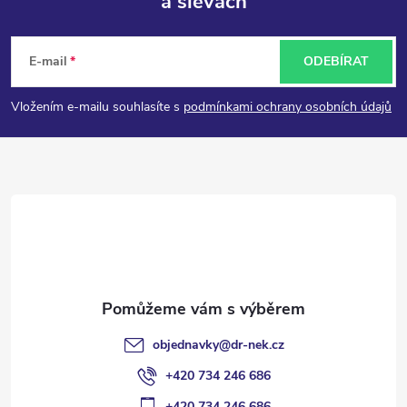
a slevách
Z
á
E-mail
ODEBÍRAT
p
Vložením e-mailu souhlasíte s
podmínkami ochrany osobních údajů
a
t
í
objednavky
@
dr-nek.cz
+420 734 246 686
+420 734 246 686