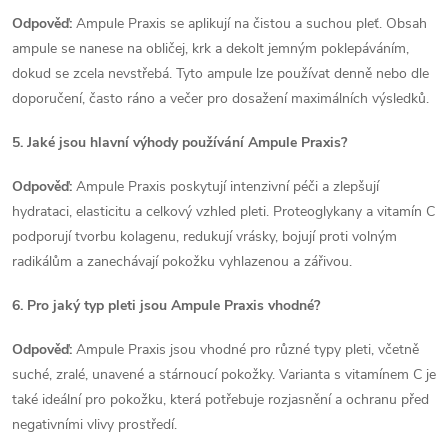
Odpověď:
Ampule Praxis se aplikují na čistou a suchou pleť. Obsah
ampule se nanese na obličej, krk a dekolt jemným poklepáváním,
dokud se zcela nevstřebá. Tyto ampule lze používat denně nebo dle
doporučení, často ráno a večer pro dosažení maximálních výsledků.
5. Jaké jsou hlavní výhody používání Ampule Praxis?
Odpověď:
Ampule Praxis poskytují intenzivní péči a zlepšují
hydrataci, elasticitu a celkový vzhled pleti. Proteoglykany a vitamín C
podporují tvorbu kolagenu, redukují vrásky, bojují proti volným
radikálům a zanechávají pokožku vyhlazenou a zářivou.
6. Pro jaký typ pleti jsou Ampule Praxis vhodné?
Odpověď:
Ampule Praxis jsou vhodné pro různé typy pleti, včetně
suché, zralé, unavené a stárnoucí pokožky. Varianta s vitamínem C je
také ideální pro pokožku, která potřebuje rozjasnění a ochranu před
negativními vlivy prostředí.