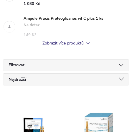
1 080 Kč
Ampule Praxis Proteoglicanos vit C plus 1 ks
Na dotaz
149 Kč
Zobrazit více produktů
Filtrovat
Ř
Nejdražší
a
Nejlevnější
V
Nejprodávanější
z
ý
Abecedně
e
p