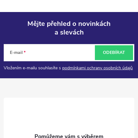
Mějte přehled o novinkách
a slevách
Z
á
E-mail
ODEBÍRAT
p
Vložením e-mailu souhlasíte s
podmínkami ochrany osobních údajů
a
t
í