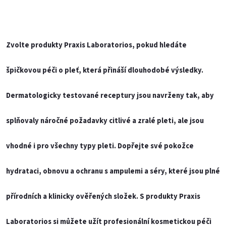
O
v
Zvolte produkty
Praxis Laboratorios
, pokud hledáte
l
špičkovou péči o pleť, která přináší dlouhodobé výsledky.
á
d
Dermatologicky testované receptury jsou navrženy tak, aby
a
splňovaly náročné požadavky citlivé a zralé pleti, ale jsou
c
vhodné i pro všechny typy pleti. Dopřejte své pokožce
í
hydrataci, obnovu a ochranu s ampulemi a séry, které jsou plné
p
r
přírodních a klinicky ověřených složek. S produkty
Praxis
v
Laboratorios
si můžete užít profesionální kosmetickou péči