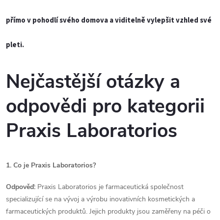
k
přímo v pohodlí svého domova a viditelně vylepšit vzhled své
y
pleti.
v
ý
Nejčastější otázky a
p
odpovědi pro kategorii
i
Praxis Laboratorios
s
u
1. Co je Praxis Laboratorios?
Odpověď:
Praxis Laboratorios je farmaceutická společnost
specializující se na vývoj a výrobu inovativních kosmetických a
farmaceutických produktů. Jejich produkty jsou zaměřeny na péči o