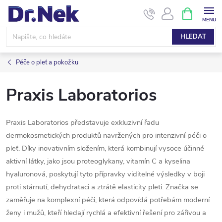
Přejít
NÁKUPNÍ
KOŠÍK
na
obsah
HLEDAT
Péče o pleť a pokožku
Praxis Laboratorios
Praxis Laboratorios představuje exkluzivní řadu
dermokosmetických produktů navržených pro intenzivní péči o
pleť. Díky inovativním složením, která kombinují vysoce účinné
aktivní látky, jako jsou proteoglykany, vitamín C a kyselina
hyaluronová, poskytují tyto přípravky viditelné výsledky v boji
proti stárnutí, dehydrataci a ztrátě elasticity pleti. Značka se
zaměřuje na komplexní péči, která odpovídá potřebám moderní
ženy i mužů, kteří hledají rychlá a efektivní řešení pro zářivou a