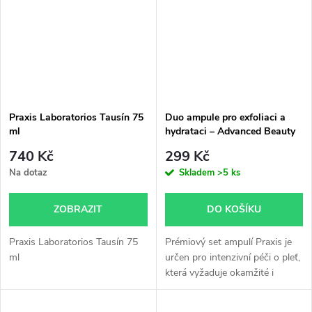
Praxis Laboratorios Tausín 75
Duo ampule pro exfoliaci a
ml
hydrataci – Advanced Beauty
Pack duo 1+1 ks
740 Kč
299 Kč
Na dotaz
Skladem
>5 ks
ZOBRAZIT
DO KOŠÍKU
Praxis Laboratorios Tausín 75
Prémiový set ampulí Praxis je
ml
určen pro intenzivní péči o pleť,
která vyžaduje okamžité i
dlouhodobé výsledky. Vysoká
koncentrace aktivních látek