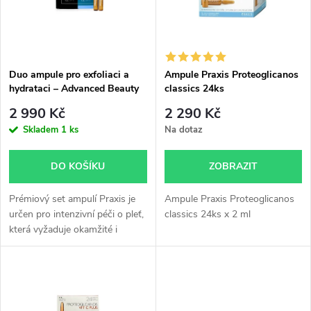
n
i
í
s
p
Duo ampule pro exfoliaci a
Ampule Praxis Proteoglicanos
hydrataci – Advanced Beauty
classics 24ks
p
Pack 24 ks
r
2 990 Kč
2 290 Kč
r
Skladem
1 ks
Na dotaz
o
o
DO KOŠÍKU
ZOBRAZIT
d
d
Prémiový set ampulí Praxis je
Ampule Praxis Proteoglicanos
u
určen pro intenzivní péči o pleť,
classics 24ks x 2 ml
která vyžaduje okamžité i
u
dlouhodobé výsledky. Vysoká
k
koncentrace aktivních látek
k
cíleně podporuje hydrataci,...
t
t