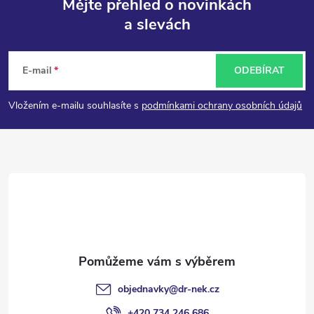
Mějte přehled o novinkách
a slevách
Z
á
E-mail
ODEBÍRAT
p
Vložením e-mailu souhlasíte s
podmínkami ochrany osobních údajů
a
t
í
objednavky
@
dr-nek.cz
+420 734 246 686