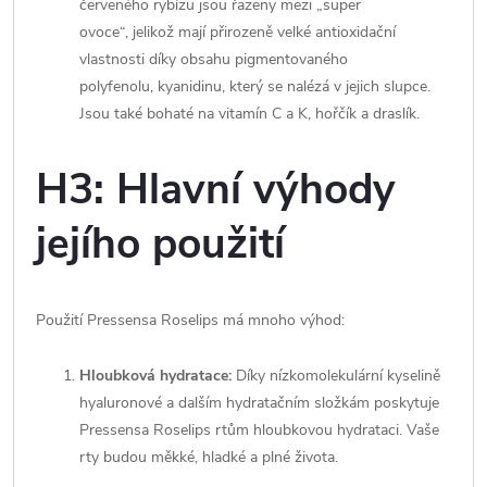
červeného rybízu jsou řazeny mezi „super
ovoce“, jelikož mají přirozeně velké antioxidační
vlastnosti díky obsahu pigmentovaného
polyfenolu, kyanidinu, který se nalézá v jejich slupce.
Jsou také bohaté na vitamín C a K, hořčík a draslík.
H3: Hlavní výhody
jejího použití
Použití Pressensa Roselips má mnoho výhod:
Hloubková hydratace:
Díky nízkomolekulární kyselině
hyaluronové a dalším hydratačním složkám poskytuje
Pressensa Roselips rtům hloubkovou hydrataci. Vaše
rty budou měkké, hladké a plné života.