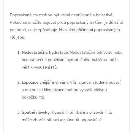
Popraskané rty mohou být velmi nepříjemné a bolestivé.
Pokud se snažíte bojovat proti popraskaným rtům, je důležité
pochopit, co je způsobuje. Hlavními příčinami popraskaných
rtů jsou:
Nedostatečná hydratace:
Nedostatečné pití vody nebo
nedostatečné používání hydratačního balzámu může
vést k vysušení rtů.
Expozice vnějším vlivům:
Vítr, slunce, studené počasí
a dokonce i klimatizace mohou vysušit citlivou
pokožku rtů.
Špatné návyky:
Kousání rtů, líbání a olizování rtů
může zhoršit situaci a způsobit popraskání.