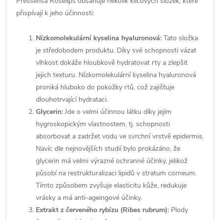
Pressensa Roselips obsahuje několik klíčových složek, které
přispívají k jeho účinnosti:
Nízkomolekulární kyselina hyaluronová:
Tato složka
je středobodem produktu. Díky své schopnosti vázat
vlhkost dokáže hloubkově hydratovat rty a zlepšit
jejich texturu. Nízkomolekulární kyselina hyaluronová
proniká hluboko do pokožky rtů, což zajišťuje
dlouhotrvající hydrataci.
Glycerin:
Jde o velmi účinnou látku díky jejím
hygroskopickým vlastnostem, tj. schopnosti
absorbovat a zadržet vodu ve svrchní vrstvě epidermis.
Navíc dle nejnovějších studií bylo prokázáno, že
glycerin má velmi výrazné ochranné účinky, jelikož
působí na restrukturalizaci lipidů v stratum corneum.
Tímto způsobem zvyšuje elasticitu kůže, redukuje
vrásky a má anti-ageingové účinky.
Extrakt z červeného rybízu (Ribes rubrum):
Plody