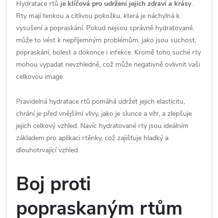
Hydratace rtů
je klíčová pro udržení jejich zdraví a krásy
.
Rty mají tenkou a citlivou pokožku, která je náchylná k
vysušení a popraskání. Pokud nejsou správně hydratované,
může to vést k nepříjemným problémům, jako jsou suchost,
popraskání, bolest a dokonce i infekce. Kromě toho suché rty
mohou vypadat nevzhledně, což může negativně ovlivnit vaši
celkovou image.
Pravidelná hydratace rtů pomáhá udržet jejich elasticitu,
chrání je před vnějšími vlivy, jako je slunce a vítr, a zlepšuje
jejich celkový vzhled. Navíc hydratované rty jsou ideálním
základem pro aplikaci rtěnky, což zajišťuje hladký a
dlouhotrvající vzhled.
Boj proti
popraskaným rtům