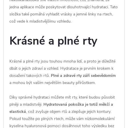
jedna aplikace může poskytovat dlouhotrvající hydrataci. Tato
složka také pomáhá vyhladit vrásky a jemné linky na rtech,
což vede k mladistvějšímu vzhledu.
Krásné a plné rty
Krásné a plné rty jsou touhou mnoha lidí, a proto je důležité
dbát o jejich zdraví a vzhled. Hydratace je prvním krokem k
dosažení takových rtů.
Plné a zdravé rty září sebevědomím
a mohou být vaším největším beauty přírůstkem.
Díky správné hydrataci můžete mít rty, které budou působit
plněji a mladistvěji.
Hydratovaná pokožka je totiž měkčí a
elastická
, což zvyšuje objem rtů a zlepšuje jejich kontury.
Pokud toužíte po plných rtech, může vám nízkomolekulární
kyselina hyaluronová pomoci dosáhnout toho výsledku bez