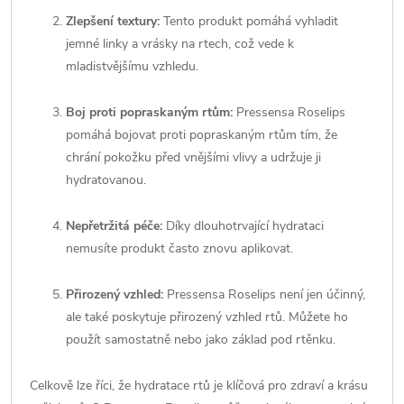
Zlepšení textury:
Tento produkt pomáhá vyhladit
jemné linky a vrásky na rtech, což vede k
mladistvějšímu vzhledu.
Boj proti popraskaným rtům:
Pressensa Roselips
pomáhá bojovat proti popraskaným rtům tím, že
chrání pokožku před vnějšími vlivy a udržuje ji
hydratovanou.
Nepřetržitá péče:
Díky dlouhotrvající hydrataci
nemusíte produkt často znovu aplikovat.
Přirozený vzhled:
Pressensa Roselips není jen účinný,
ale také poskytuje přirozený vzhled rtů. Můžete ho
použít samostatně nebo jako základ pod rtěnku.
Celkově lze říci, že hydratace rtů je klíčová pro zdraví a krásu