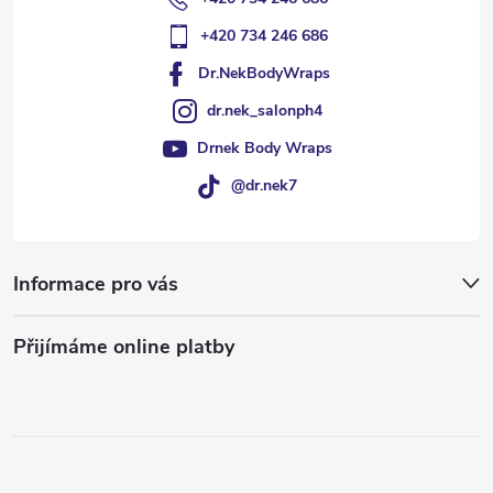
+420 734 246 686
Dr.NekBodyWraps
dr.nek_salonph4
Drnek Body Wraps
@dr.nek7
Informace pro vás
Přijímáme online platby