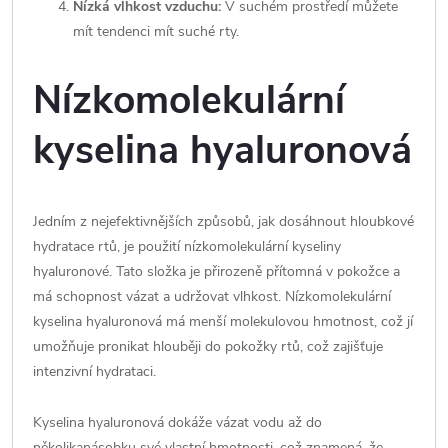
Nízká vlhkost vzduchu:
V suchém prostředí můžete
mít tendenci mít suché rty.
Nízkomolekulární
kyselina hyaluronová
Jedním z nejefektivnějších způsobů, jak dosáhnout hloubkové
hydratace rtů, je použití nízkomolekulární kyseliny
hyaluronové. Tato složka je přirozeně přítomná v pokožce a
má schopnost vázat a udržovat vlhkost. Nízkomolekulární
kyselina hyaluronová má menší molekulovou hmotnost, což jí
umožňuje pronikat hlouběji do pokožky rtů, což zajišťuje
intenzivní hydrataci.
Kyselina hyaluronová dokáže vázat vodu až do
několikanásobku své vlastní hmotnosti, což znamená, že