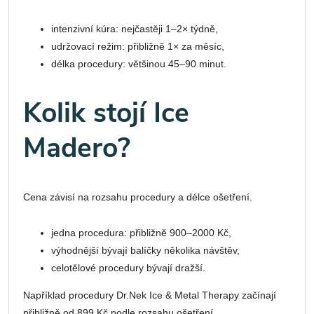
intenzivní kúra: nejčastěji 1–2× týdně,
udržovací režim: přibližně 1× za měsíc,
délka procedury: většinou 45–90 minut.
Kolik stojí Ice
Madero?
Cena závisí na rozsahu procedury a délce ošetření.
jedna procedura: přibližně 900–2000 Kč,
výhodnější bývají balíčky několika návštěv,
celotělové procedury bývají dražší.
Například procedury Dr.Nek Ice & Metal Therapy začínají
přibližně od 899 Kč podle rozsahu ošetření.