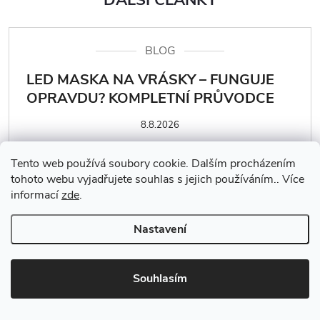
DALŠÍ ČLÁNKY
BLOG
LED MASKA NA VRÁSKY – FUNGUJE
OPRAVDU? KOMPLETNÍ PRŮVODCE
8.8.2026
Tento web používá soubory cookie. Dalším procházením
tohoto webu vyjadřujete souhlas s jejich používáním.. Více
informací
zde
.
BLOG
Nastavení
JAK VYBRAT LED MASKU? KOMPLETNÍ
PRŮVODCE NÁKUPEM
Souhlasím
7.8.2026