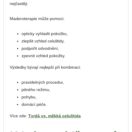
nejčastěji.
Maderoterapie může pomoci:
opticky vyhladit pokožku,
zlepšit vzhled celulitidy,
podpořit odvodnění,
zpevnit vzhled pokožky.
Výsledky bývají nejlepší při kombinaci:
pravidelných procedur,
pitného režimu,
pohybu,
domácí péče.
Více zde:
Tvrdá vs. měkká celulitida