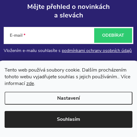
Mějte přehled o novinkách
a slevách
Z
á
E-mail
ODEBÍRAT
p
Vložením e-mailu souhlasíte s
podmínkami ochrany osobních údajů
a
Tento web používá soubory cookie. Dalším procházením
tohoto webu vyjadřujete souhlas s jejich používáním.. Více
t
informací
zde
.
í
Nastavení
Souhlasím
objednavky
@
dr-nek.cz