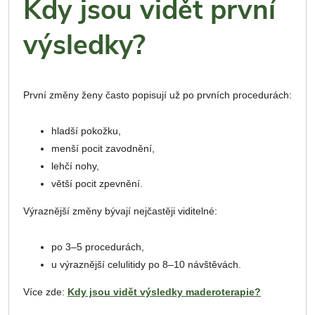
Kdy jsou vidět první
výsledky?
První změny ženy často popisují už po prvních procedurách:
hladší pokožku,
menší pocit zavodnění,
lehčí nohy,
větší pocit zpevnění.
Výraznější změny bývají nejčastěji viditelné:
po 3–5 procedurách,
u výraznější celulitidy po 8–10 návštěvách.
Více zde:
Kdy jsou vidět výsledky maderoterapie?