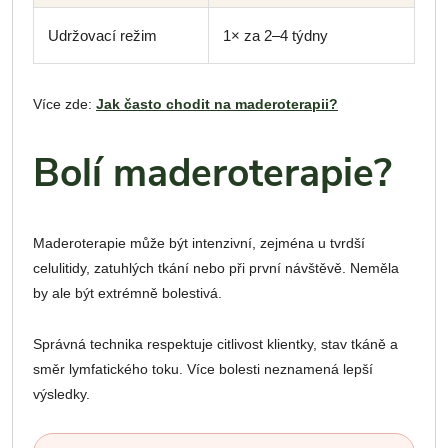
Udržovací režim
1× za 2–4 týdny
Více zde:
Jak často chodit na maderoterapii?
Bolí maderoterapie?
Maderoterapie může být intenzivní, zejména u tvrdší
celulitidy, zatuhlých tkání nebo při první návštěvě. Neměla
by ale být extrémně bolestivá.
Správná technika respektuje citlivost klientky, stav tkáně a
směr lymfatického toku. Více bolesti neznamená lepší
výsledky.