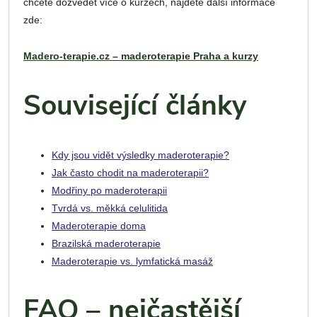
chcete dozvědět více o kurzech, najdete další informace
zde:
Madero-terapie.cz – maderoterapie Praha a kurzy
Související články
Kdy jsou vidět výsledky maderoterapie?
Jak často chodit na maderoterapii?
Modřiny po maderoterapii
Tvrdá vs. měkká celulitida
Maderoterapie doma
Brazilská maderoterapie
Maderoterapie vs. lymfatická masáž
FAQ – nejčastější