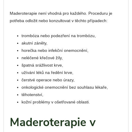
Maderoterapie není vhodná pro každého. Proceduru je
potřeba odložit nebo konzultovat v těchto případech:
trombóza nebo podezření na trombózu,
akutní záněty,
horečka nebo infekční onemocnění,
neléčené křečové žíly,
špatná srážlivost krve,
užívání léků na ředění krve,
čerstvé operace nebo úrazy,
onkologické onemocnění bez souhlasu lékaře,
těhotenství,
kožní problémy v ošetřované oblasti.
Maderoterapie v