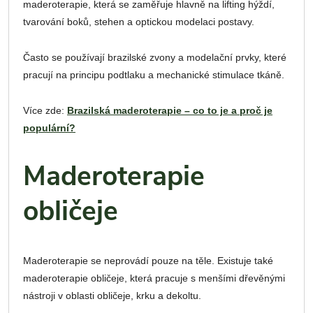
maderoterapie, která se zaměřuje hlavně na lifting hýždí,
tvarování boků, stehen a optickou modelaci postavy.
Často se používají brazilské zvony a modelační prvky, které
pracují na principu podtlaku a mechanické stimulace tkáně.
Více zde:
Brazilská maderoterapie – co to je a proč je
populární?
Maderoterapie
obličeje
Maderoterapie se neprovádí pouze na těle. Existuje také
maderoterapie obličeje, která pracuje s menšími dřevěnými
nástroji v oblasti obličeje, krku a dekoltu.