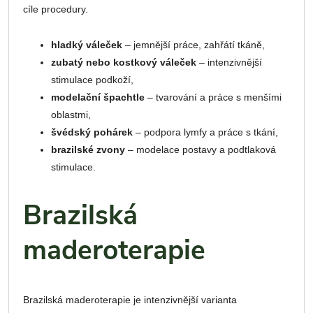
cíle procedury.
hladký váleček
– jemnější práce, zahřátí tkáně,
zubatý nebo kostkový váleček
– intenzivnější
stimulace podkoží,
modelační špachtle
– tvarování a práce s menšími
oblastmi,
švédský pohárek
– podpora lymfy a práce s tkání,
brazilské zvony
– modelace postavy a podtlaková
stimulace.
Brazilská
maderoterapie
Brazilská maderoterapie je intenzivnější varianta