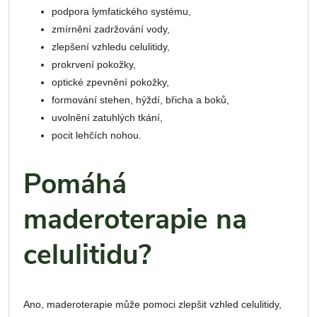
podpora lymfatického systému,
zmírnění zadržování vody,
zlepšení vzhledu celulitidy,
prokrvení pokožky,
optické zpevnění pokožky,
formování stehen, hýždí, břicha a boků,
uvolnění zatuhlých tkání,
pocit lehčích nohou.
Pomáhá
maderoterapie na
celulitidu?
Ano, maderoterapie může pomoci zlepšit vzhled celulitidy,