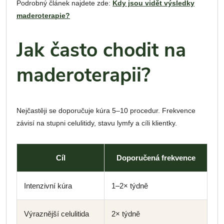
Podrobný článek najdete zde:
Kdy jsou vidět výsledky
maderoterapie?
Jak často chodit na
maderoterapii?
Nejčastěji se doporučuje kúra 5–10 procedur. Frekvence
závisí na stupni celulitidy, stavu lymfy a cíli klientky.
Cíl
Doporučená frekvence
Intenzivní kúra
1–2× týdně
Výraznější celulitida
2× týdně