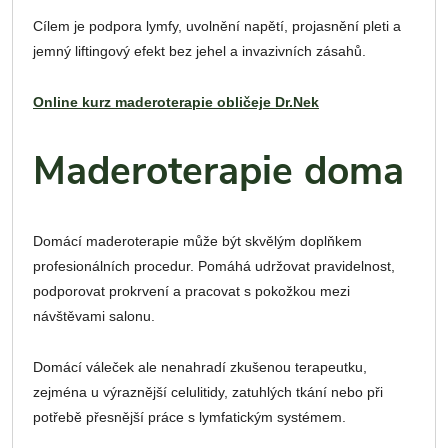
Cílem je podpora lymfy, uvolnění napětí, projasnění pleti a
jemný liftingový efekt bez jehel a invazivních zásahů.
Online kurz maderoterapie obličeje Dr.Nek
Maderoterapie doma
Domácí maderoterapie může být skvělým doplňkem
profesionálních procedur. Pomáhá udržovat pravidelnost,
podporovat prokrvení a pracovat s pokožkou mezi
návštěvami salonu.
Domácí váleček ale nenahradí zkušenou terapeutku,
zejména u výraznější celulitidy, zatuhlých tkání nebo při
potřebě přesnější práce s lymfatickým systémem.