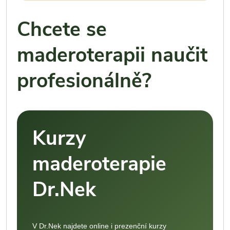
Chcete se
maderoterapii naučit
profesionálně?
Kurzy
maderoterapie
Dr.Nek
V Dr.Nek najdete online i prezenční kurzy