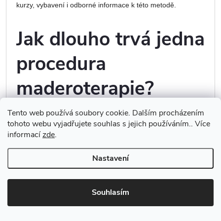
kurzy, vybavení i odborné informace k této metodě.
Jak dlouho trvá jedna
procedura
maderoterapie?
Tento web používá soubory cookie. Dalším procházením
tohoto webu vyjadřujete souhlas s jejich používáním.. Více
Délka procedury závisí na rozsahu ošetření, typu
informací
zde
.
maderoterapie a konkrétních partiích.
Nastavení
maderoterapie těla: přibližně 45–90 minut,
maderoterapie obličeje: přibližně 30–45 minut,
kombinované bodyforming procedury: často 90 minut i
Souhlasím
více.
Při první návštěvě bývá procedura někdy delší kvůli