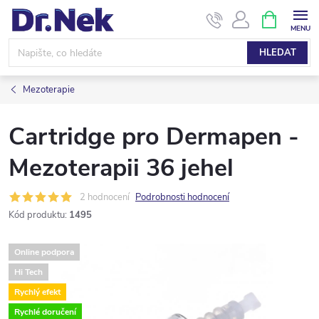
Přejít
NÁKUPNÍ
KOŠÍK
na
obsah
HLEDAT
Mezoterapie
Cartridge pro Dermapen -
Mezoterapii 36 jehel
2 hodnocení
Podrobnosti hodnocení
Kód produktu:
1495
Online podpora
Hi Tech
Rychlý efekt
Rychlé doručení