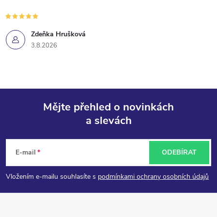
Zdeňka Hrušková
3.8.2026
Mějte přehled o novinkách
a slevách
Z
á
E-mail
ODEBÍRAT
p
Vložením e-mailu souhlasíte s
podmínkami ochrany osobních údajů
a