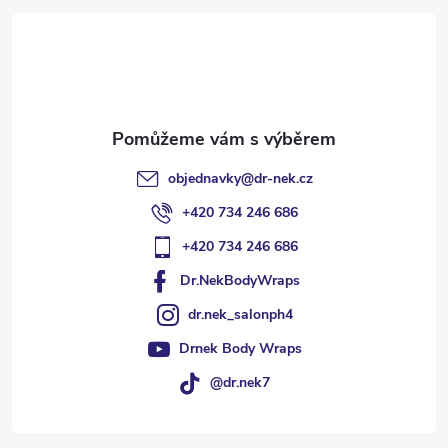
t
í
objednavky
@
dr-nek.cz
+420 734 246 686
+420 734 246 686
Dr.NekBodyWraps
dr.nek_salonph4
Drnek Body Wraps
@dr.nek7