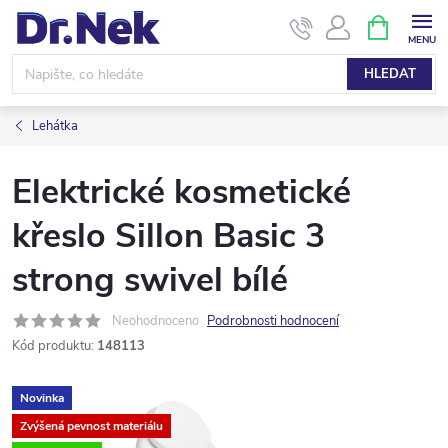
Přejít
NÁKUPNÍ
KOŠÍK
na
obsah
HLEDAT
Lehátka
Elektrické kosmetické
křeslo Sillon Basic 3
strong swivel bílé
Neohodnoceno
Podrobnosti hodnocení
Kód produktu:
148113
Novinka
Zvýšená pevnost materiálu