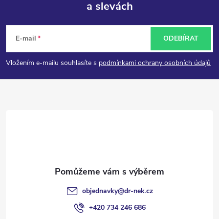
a slevách
Z
á
E-mail
ODEBÍRAT
p
Vložením e-mailu souhlasíte s
podmínkami ochrany osobních údajů
a
t
í
objednavky
@
dr-nek.cz
+420 734 246 686