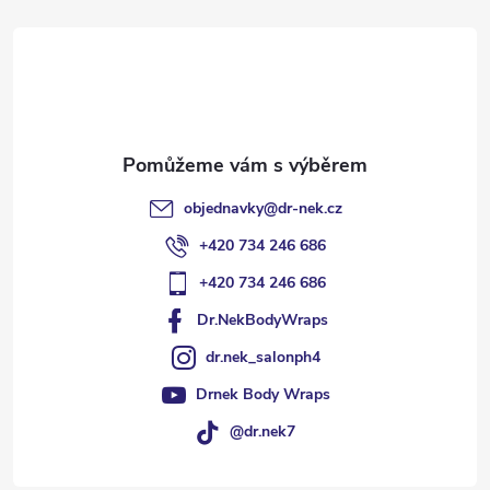
t
í
objednavky
@
dr-nek.cz
+420 734 246 686
+420 734 246 686
Dr.NekBodyWraps
dr.nek_salonph4
Drnek Body Wraps
@dr.nek7