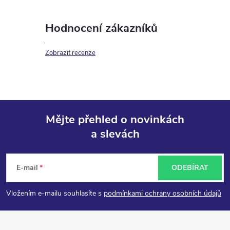
Hodnocení zákazníků
Zobrazit recenze
Mějte přehled o novinkách
a slevách
Z
á
E-mail
ODEBÍRAT
p
Vložením e-mailu souhlasíte s
podmínkami ochrany osobních údajů
a