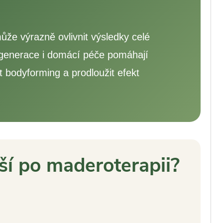
že výrazně ovlivnit výsledky celé
egenerace i domácí péče pomáhají
t bodyforming a prodloužit efekt
jší po maderoterapii?