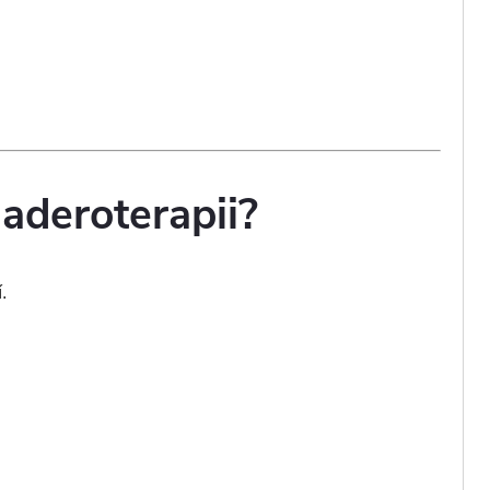
maderoterapii?
.