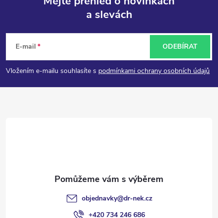
Mějte přehled o novinkách
a slevách
Z
á
E-mail
ODEBÍRAT
p
Vložením e-mailu souhlasíte s
podmínkami ochrany osobních údajů
a
t
í
objednavky
@
dr-nek.cz
+420 734 246 686