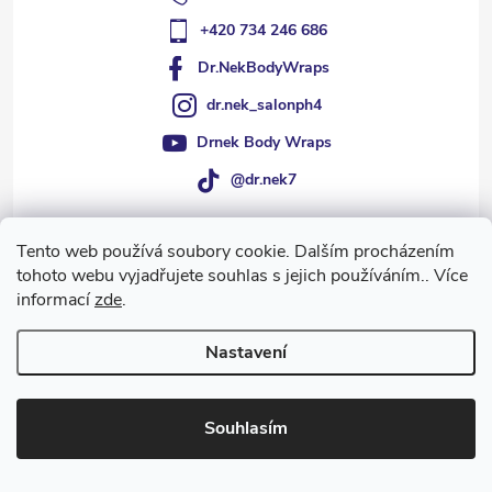
+420 734 246 686
Dr.NekBodyWraps
dr.nek_salonph4
Drnek Body Wraps
@dr.nek7
Tento web používá soubory cookie. Dalším procházením
tohoto webu vyjadřujete souhlas s jejich používáním.. Více
Informace pro vás
informací
zde
.
Přijímáme online platby
Nastavení
Souhlasím