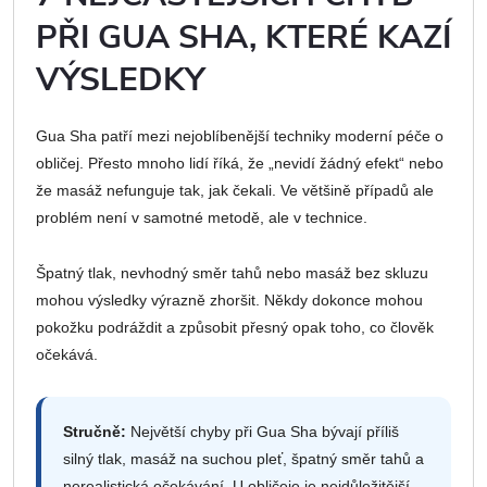
PŘI GUA SHA, KTERÉ KAZÍ
VÝSLEDKY
Gua Sha patří mezi nejoblíbenější techniky moderní péče o
obličej. Přesto mnoho lidí říká, že „nevidí žádný efekt“ nebo
že masáž nefunguje tak, jak čekali. Ve většině případů ale
problém není v samotné metodě, ale v technice.
Špatný tlak, nevhodný směr tahů nebo masáž bez skluzu
mohou výsledky výrazně zhoršit. Někdy dokonce mohou
pokožku podráždit a způsobit přesný opak toho, co člověk
očekává.
Stručně:
Největší chyby při Gua Sha bývají příliš
silný tlak, masáž na suchou pleť, špatný směr tahů a
nerealistická očekávání. U obličeje je nejdůležitější