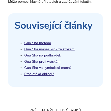
Může pomoci hlavně při otocích a zadržování tekutin.
Související články
Gua Sha metoda
Gua Sha masáž krok za krokem
Gua Sha na podbradek
Gua Sha proti vráskám
Gua Sha vs. lymfatická masáž
Proč otéká obličej?
ZPĚT NA PŘEHLED ČLÁNKŮ