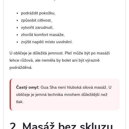
podráždit pokožku,
způsobit citlivost,
vytvořit zarudnutí,
zhoršit komfort masáže,
zvýšit napětí místo uvolnění.
U obličeje je důležitá jemnost. Pleť může být po masáži
lehce růžová, ale neměla by bolet ani být výrazně
podrážděná.
Častý omyl:
Gua Sha není hluboká silová masáž. U
obličeje je jemná technika mnohem důležitější než
tlak.
2. Masáž bez skluzu