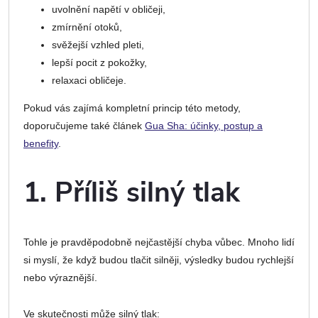
uvolnění napětí v obličeji,
zmírnění otoků,
svěžejší vzhled pleti,
lepší pocit z pokožky,
relaxaci obličeje.
Pokud vás zajímá kompletní princip této metody,
doporučujeme také článek
Gua Sha: účinky, postup a
benefity
.
1. Příliš silný tlak
Tohle je pravděpodobně nejčastější chyba vůbec. Mnoho lidí
si myslí, že když budou tlačit silněji, výsledky budou rychlejší
nebo výraznější.
Ve skutečnosti může silný tlak: