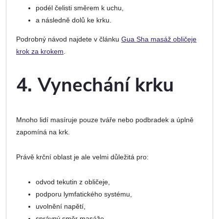
podél čelisti směrem k uchu,
a následně dolů ke krku.
Podrobný návod najdete v článku
Gua Sha masáž obličeje
krok za krokem
.
4. Vynechání krku
Mnoho lidí masíruje pouze tváře nebo podbradek a úplně
zapomíná na krk.
Právě krční oblast je ale velmi důležitá pro:
odvod tekutin z obličeje,
podporu lymfatického systému,
uvolnění napětí,
správný směr masáže.