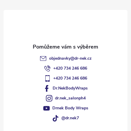
t
í
objednavky
@
dr-nek.cz
+420 734 246 686
+420 734 246 686
Dr.NekBodyWraps
dr.nek_salonph4
Drnek Body Wraps
@dr.nek7