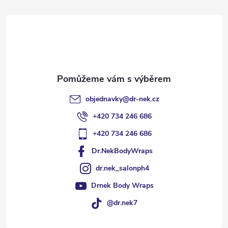
t
í
objednavky
@
dr-nek.cz
+420 734 246 686
+420 734 246 686
Dr.NekBodyWraps
dr.nek_salonph4
Drnek Body Wraps
@dr.nek7