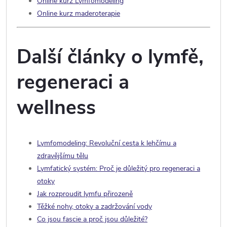
Online kurz Lymfomodeling
Online kurz maderoterapie
Další články o lymfě,
regeneraci a
wellness
Lymfomodeling: Revoluční cesta k lehčímu a
zdravějšímu tělu
Lymfatický systém: Proč je důležitý pro regeneraci a
otoky
Jak rozproudit lymfu přirozeně
Těžké nohy, otoky a zadržování vody
Co jsou fascie a proč jsou důležité?