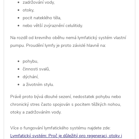
zadržování vody,
otoky,
pocit nateklého těla,
nebo větší zvýraznění celulitidy.
Na rozdíl od krevního oběhu nemá lymfatický systém vlastní
pumpu. Proudění lymfy je proto závislé hlavně na:
pohybu,
činnosti svalů,
dýchání,
a životním stylu.
Právě proto bývá dlouhé sezení, nedostatek pohybu nebo
chronický stres často spojován s pocitem těžkých nohou,
otoky a zadržováním vody.
Více o fungování lymfatického systému najdete zde:
Lymfatický systém: Proč je důležitý pro regeneraci, otoky i