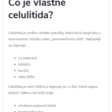
Co je vlastně
celulitida?
Celulitida je změna vzhledu pokožky, která bývá spojována s
nerovnostmi, hrbolky nebo „pomerančovou kůží“. Nejčastěji
se objevuje:
na stehnech,
hýždích,
bocích,
nebo břiše.
Celulitida je velmi běžná a objevuje se i u žen, které nejsou
obézní. Velkou roli totiž hraje:
struktura pojivové tkáně,
hormonální vlivy,