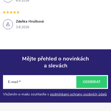
6.8.2026
Zdeňka Hrušková
3.8.2026
Mějte přehled o novinkách
a slevách
Z
á
E-mail
ODEBÍRAT
p
Vložením e-mailu souhlasíte s
podmínkami ochrany osobních údajů
a