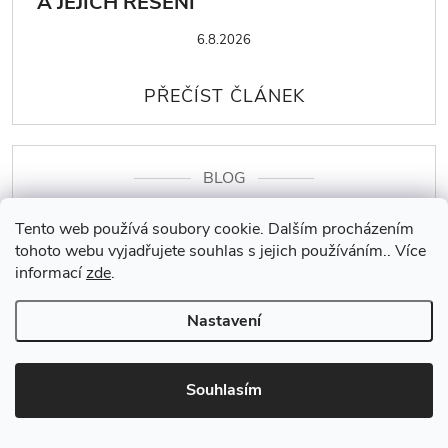
A JEJICH ŘEŠENÍ
6.8.2026
BLOG
JAK DLOUHO TRVÁ LAMINACE ŘAS?
Tento web používá soubory cookie. Dalším procházením
PRŮBĚH PROCEDURY KROK ZA
tohoto webu vyjadřujete souhlas s jejich používáním.. Více
KROKEM
informací
zde
.
5.8.2026
Nastavení
Souhlasím
BLOG