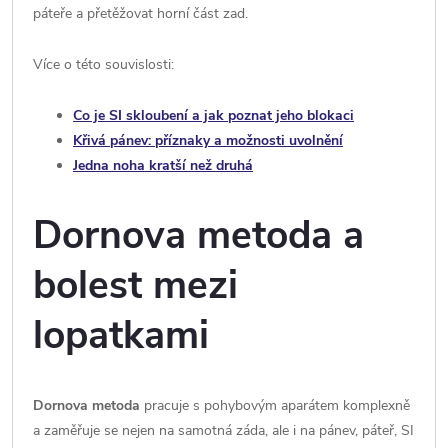
páteře a přetěžovat horní část zad.
Více o této souvislosti:
Co je SI skloubení a jak poznat jeho blokaci
Křivá pánev: příznaky a možnosti uvolnění
Jedna noha kratší než druhá
Dornova metoda a
bolest mezi
lopatkami
Dornova metoda
pracuje s pohybovým aparátem komplexně
a zaměřuje se nejen na samotná záda, ale i na pánev, páteř, SI