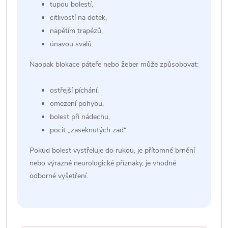
tupou bolestí,
citlivostí na dotek,
napětím trapézů,
únavou svalů.
Naopak blokace páteře nebo žeber může způsobovat:
ostřejší píchání,
omezení pohybu,
bolest při nádechu,
pocit „zaseknutých zad“.
Pokud bolest vystřeluje do rukou, je přítomné brnění
nebo výrazné neurologické příznaky, je vhodné
odborné vyšetření.