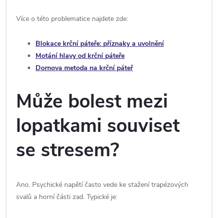
Více o této problematice najdete zde:
Blokace krční páteře: příznaky a uvolnění
Motání hlavy od krční páteře
Dornova metoda na krční páteř
Může bolest mezi
lopatkami souviset
se stresem?
Ano. Psychické napětí často vede ke stažení trapézových
svalů a horní části zad. Typické je: