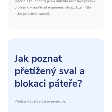
křečích. Dlouhodobě je ale důležité řešit také příčinu
problému – například ergonomii, stres, držení těla
nebo přetížení trapézů.
Jak poznat
přetížený sval a
blokaci páteře?
Přetížený sval se často projevuje: