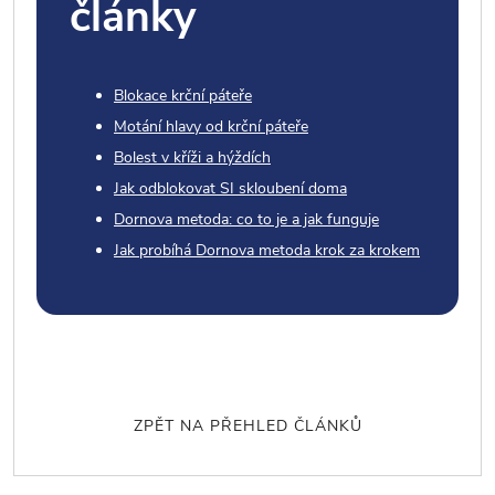
články
Blokace krční páteře
Motání hlavy od krční páteře
Bolest v kříži a hýždích
Jak odblokovat SI skloubení doma
Dornova metoda: co to je a jak funguje
Jak probíhá Dornova metoda krok za krokem
ZPĚT NA PŘEHLED ČLÁNKŮ