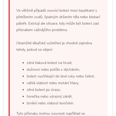
Ve většině případů souvisí bolest mezi lopatkami s
přetížením svalů, špatným držením těla nebo blokací
páteře. Existují ale situace, kdy může být bolest zad
příznakem vážnějšího problému.
Okamžité lékařské vyšetření je vhodné zejména
tehdy, pokud se objeví:
silná tlaková bolest na hrudi,
dušnost nebo potíže s dýcháním,
bolest vystřelující do levé ruky nebo čelisti,
náhlá slabost nebo motání hlavy,
silná bolest po úrazu,
horečka nebo výrazný zánět,
brnění nebo slabost končetin.
Tyto příznaky mohou souviset například se