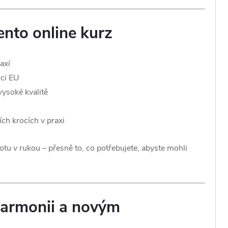
tento online kurz
axí
mci EU
ysoké kvalitě
ch krocích v praxi
otu v rukou – přesně to, co potřebujete, abyste mohli
 harmonii a novým