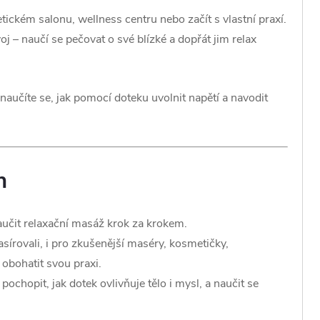
ckém salonu, wellness centru nebo začít s vlastní praxí.
j – naučí se pečovat o své blízké a dopřát jim relax
aučíte se, jak pomocí doteku uvolnit napětí a navodit
n
naučit relaxační masáž krok za krokem.
sírovali, i pro zkušenější maséry, kosmetičky,
í obohatit svou praxi.
ochopit, jak dotek ovlivňuje tělo i mysl, a naučit se