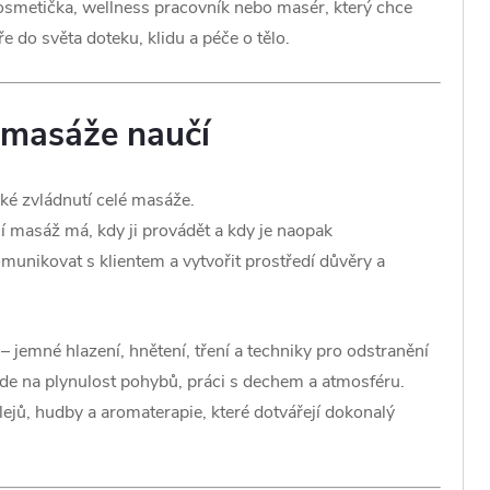
 kosmetička, wellness pracovník nebo masér, který chce
e do světa doteku, klidu a péče o tělo.
í masáže naučí
cké zvládnutí celé masáže.
ční masáž má, kdy ji provádět a kdy je naopak
omunikovat s klientem a vytvořit prostředí důvěry a
– jemné hlazení, hnětení, tření a techniky pro odstranění
ade na plynulost pohybů, práci s dechem a atmosféru.
ejů, hudby a aromaterapie, které dotvářejí dokonalý