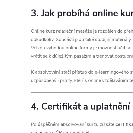
3. Jak probíhá online ku
Online kurz relaxační masáže je rozdělen do přeh
odkudkoliv. Součástí jsou také studijní materiály, 
Velkou výhodou online formy je možnost učit se 
vrátit se k důležitým pasážím a trénovat postup
K absolvování stačí přístup do e-learningového sy
uzpůsobený i pro ty, kteří s online vzděláváním te
4. Certifikát a uplatnění
Po úspěšném absolvování kurzu získáte
certifik
uznávaný v ČR i v zemích EU.