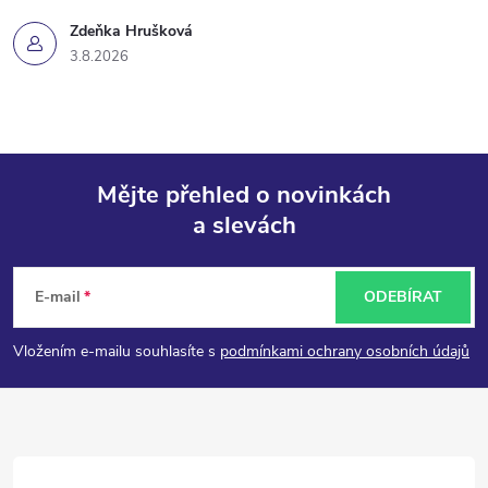
Zdeňka Hrušková
3.8.2026
Mějte přehled o novinkách
a slevách
Z
á
E-mail
ODEBÍRAT
p
Vložením e-mailu souhlasíte s
podmínkami ochrany osobních údajů
a
t