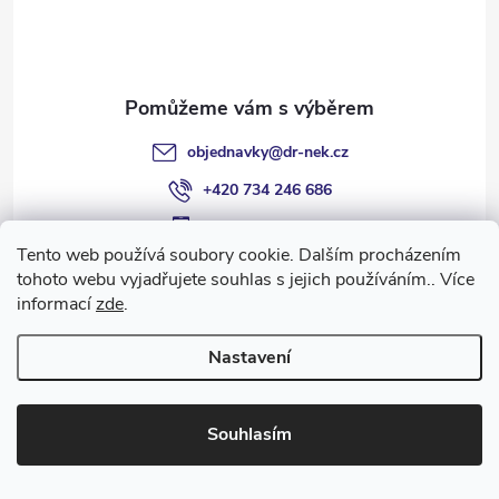
í
objednavky
@
dr-nek.cz
+420 734 246 686
+420 734 246 686
Tento web používá soubory cookie. Dalším procházením
Dr.NekBodyWraps
tohoto webu vyjadřujete souhlas s jejich používáním.. Více
informací
zde
.
dr.nek_salonph4
Drnek Body Wraps
Nastavení
@dr.nek7
Souhlasím
Informace pro vás