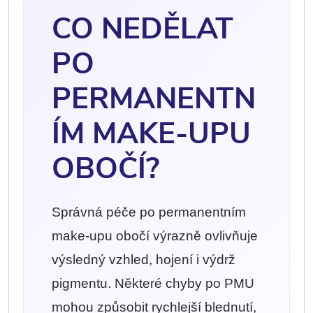
CO NEDĚLAT
PO
PERMANENTN
ÍM MAKE-UPU
OBOČÍ?
Správná péče po permanentním
make-upu obočí výrazně ovlivňuje
výsledný vzhled, hojení i výdrž
pigmentu. Některé chyby po PMU
mohou způsobit rychlejší blednutí,