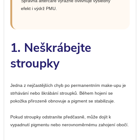
Správná aftercare výrazně ovlivňuje výsledný
efekt i výdrž PMU.
1. Neškrábejte
stroupky
Jedna z nejčastějších chyb po permanentním make-upu je
strhávání nebo škrábání stroupků. Během hojení se
pokožka přirozeně obnovuje a pigment se stabilizuje.
Pokud stroupky odstraníte předčasně, může dojít k
vypadnutí pigmentu nebo nerovnoměrnému zahojení obočí.