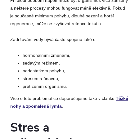
Při dlouhodobém napětí může být organismus více zatížený
a některé procesy mohou fungovat méně efektivně. Pokud
je současně minimum pohybu, dlouhé sezení a horší
regenerace, může se zvyšovat retence tekutin.
Zadržování vody bývá často spojeno také s:
hormonálními změnami,
sedavým režimem,
nedostatkem pohybu,
stresem a únavou,
přetížením organismu.
Více o této problematice doporučujeme také v článku
Těžké
nohy a zpomalená lymfa
.
Stres a