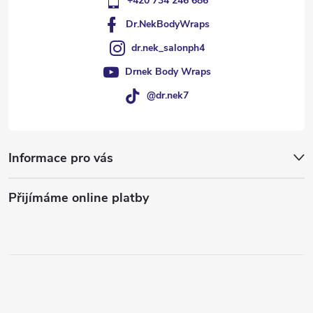
+420 734 246 686
Dr.NekBodyWraps
dr.nek_salonph4
Drnek Body Wraps
@dr.nek7
Informace pro vás
Přijímáme online platby