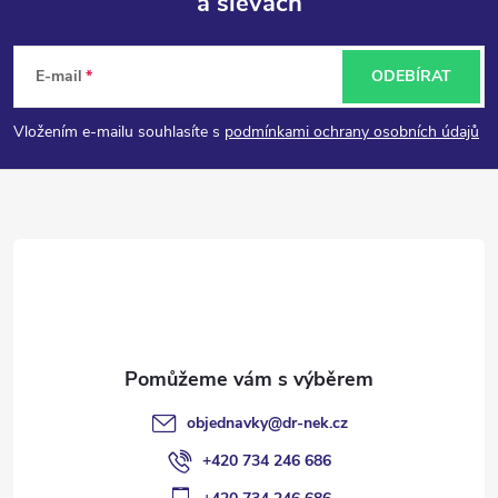
a slevách
Z
á
E-mail
ODEBÍRAT
p
Vložením e-mailu souhlasíte s
podmínkami ochrany osobních údajů
a
t
í
objednavky
@
dr-nek.cz
+420 734 246 686