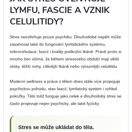
LYMFU, FASCIE A VZNIK
CELULITIDY?
Stres neovlivňuje pouze psychiku. Dlouhodobé napětí může
zasahovat také do fungování lymfatického systému,
mikrocirkulace, fascií i kvality podkožní tkáně. Právě proto si
mnoho žen všímá, že během stresového období mají větší
otoky, těžší nohy, citlivější tkáně nebo výraznější celulitidu.
Moderní wellness a práce s tělem dnes stále více propojuje
psychickou pohodu, stav fascií, lymfatický systém i vzhled
pokožky. Tělo totiž funguje jako celek a dlouhodobý stres se
často projevuje nejen psychicky, ale také fyzicky.
Stres se může ukládat do těla.