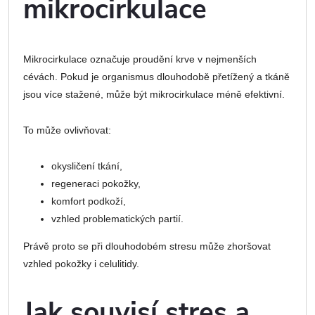
mikrocirkulace
Mikrocirkulace označuje proudění krve v nejmenších
cévách. Pokud je organismus dlouhodobě přetížený a tkáně
jsou více stažené, může být mikrocirkulace méně efektivní.
To může ovlivňovat:
okysličení tkání,
regeneraci pokožky,
komfort podkoží,
vzhled problematických partií.
Právě proto se při dlouhodobém stresu může zhoršovat
vzhled pokožky i celulitidy.
Jak souvisí stres a