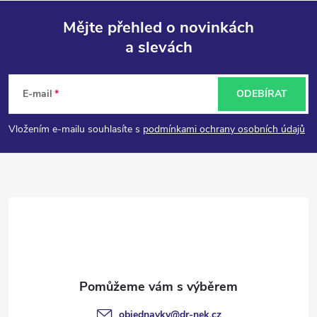
Mějte přehled o novinkách
a slevách
Z
á
E-mail
ODEBÍRAT
p
Vložením e-mailu souhlasíte s
podmínkami ochrany osobních údajů
a
t
í
objednavky
@
dr-nek.cz