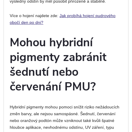
výsledný odstín by měl působit přirozeně a stabilně.
Více o hojení najdete zde:
Jak probíhá hojení pudrového
obočí den po dni?
Mohou hybridní
pigmenty zabránit
šednutí nebo
červenání PMU?
Hybridní pigmenty mohou pomoci snížit riziko nežádoucích
změn barvy, ale nejsou samospásné. Šednutí, červenání
nebo oranžový podtón může vzniknout také kvůli špatné
hloubce aplikace, nevhodnému odstínu, UV záření, typu