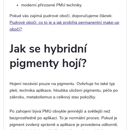
moderní přirozené PMU techniky.
Pokud vás zajímá pudrové obočí, doporučujeme článek:
Pudrové obočí: co to je a jak probíhá permanentní make-up
obočí?
Jak se hybridní
pigmenty hojí?
Hojení nezávisí pouze na pigmentu. Ovlivňuje ho také typ
pleti, technika aplikace, hloubka uložení pigmentu, péče po
zákroku, metabolismus a celkový stav pokožky.
Po zahojení bývá PMU obvykle jemnější a světlejší než
bezprostředně po aplikaci. To je normální proces. Pokud je
pigment zvolený správně a aplikace je provedena odborně,