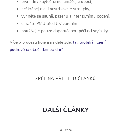
první dny zbytečně nenamáčejte obočí,
neškrábejte ani nestrhávejte stroupky,
vyhněte se sauně, bazénu a intenzivnímu pocení,
chraňte PMU před UV zářením,
používejte pouze doporučenou péči od stylistky.
Více o procesu hojení najdete zde:
Jak probíhá hojení
pudrového obočí den po dni?
ZPĚT NA PŘEHLED ČLÁNKŮ
DALŠÍ ČLÁNKY
BLOG