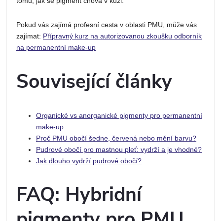
tomu, jak se pigment chová v kůži.
Pokud vás zajímá profesní cesta v oblasti PMU, může vás
zajímat:
Přípravný kurz na autorizovanou zkoušku odborník
na permanentní make-up
Související články
Organické vs anorganické pigmenty pro permanentní
make-up
Proč PMU obočí šedne, červená nebo mění barvu?
Pudrové obočí pro mastnou pleť: vydrží a je vhodné?
Jak dlouho vydrží pudrové obočí?
FAQ: Hybridní
pigmenty pro PMU