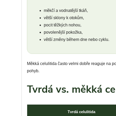
měkčí a vodnatější tkáň,
větší sklony k otokům,
pocit těžkých nohou,
povolenější pokožka,
větší změny během dne nebo cyklu.
Měkká celulitida často velmi dobře reaguje na p
pohyb.
Tvrdá vs. měkká cel
Tvrdá celulitida