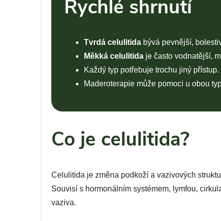
Rychlé shrnutí
Tvrdá celulitida
bývá pevnější, bolesti
Měkká celulitida
je často vodnatější, 
Každý typ potřebuje trochu jiný přístup.
Maderoterapie může pomoci u obou typů
Co je celulitida?
Celulitida je změna podkoží a vazivových struktu
Souvisí s hormonálním systémem, lymfou, cirkula
vaziva.