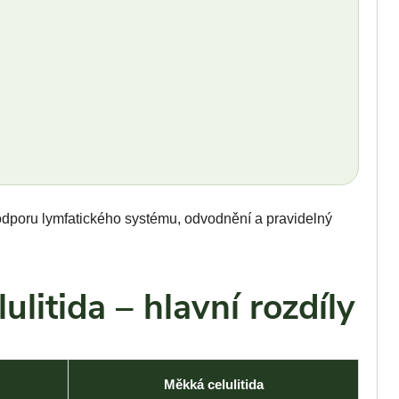
odporu lymfatického systému, odvodnění a pravidelný
ulitida – hlavní rozdíly
Měkká celulitida