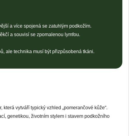
vější a více spojená se zatuhlým podkožím.
měkčí a souvisí se zpomalenou lymfou.
, ale technika musí být přizpůsobená tkáni.
r, která vytváří typický vzhled „pomerančové kůže“.
cí, genetikou, životním stylem i stavem podkožního