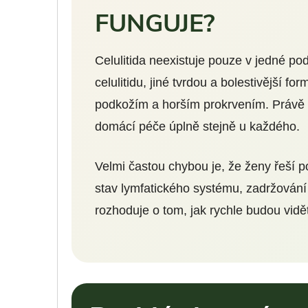
FUNGUJE?
Celulitida neexistuje pouze v jedné p
celulitidu, jiné tvrdou a bolestivější f
podkožím a horším prokrvením. Právě 
domácí péče úplně stejně u každého.
Velmi častou chybou je, že ženy řeší po
stav lymfatického systému, zadržování 
rozhoduje o tom, jak rychle budou vidě