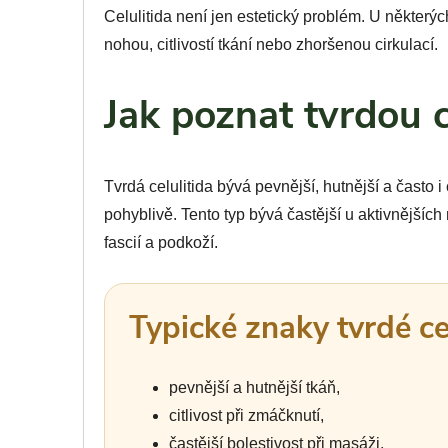
Celulitida není jen estetický problém. U některý
nohou, citlivostí tkání nebo zhoršenou cirkulací.
Jak poznat tvrdou c
Tvrdá celulitida bývá pevnější, hutnější a často 
pohyblivě. Tento typ bývá častější u aktivnější
fascií a podkoží.
Typické znaky tvrdé ce
pevnější a hutnější tkáň,
citlivost při zmáčknutí,
častější bolestivost při masáži,