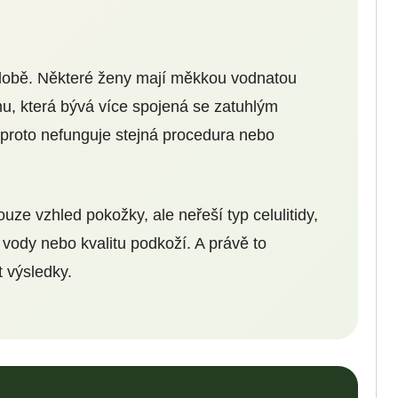
odobě. Některé ženy mají měkkou vodnatou
ormu, která bývá více spojená se zatuhlým
proto nefunguje stejná procedura nebo
uze vzhled pokožky, ale neřeší typ celulitidy,
vody nebo kvalitu podkoží. A právě to
t výsledky.