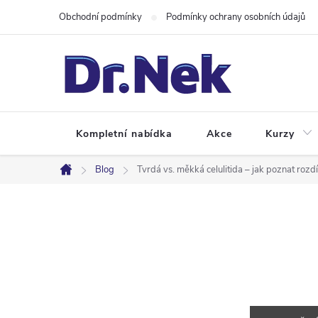
Přejít
Obchodní podmínky
Podmínky ochrany osobních údajů
na
obsah
Kompletní nabídka
Akce
Kurzy
Blog
Tvrdá vs. měkká celulitida – jak poznat rozd
Domů