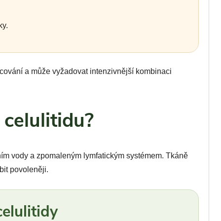
ky.
acování a může vyžadovat intenzivnější kombinaci
celulitidu?
áním vody a zpomaleným lymfatickým systémem. Tkáně
it povoleněji.
elulitidy