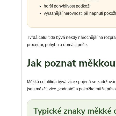
horší pohyblivost podkoží,
výraznější nerovnosti při napnutí pokož
Tvrdá celulitida bývá někdy náročnější na rozpr
procedur, pohybu a domácí péče.
Jak poznat měkkou 
Měkká celulitida bývá více spojená se zadržov
jsou měkčí, více „vodnaté“ a pokožka může působ
Typické znaky měkké c